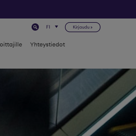
Kirjaudu
joittajille
Yhteystiedot