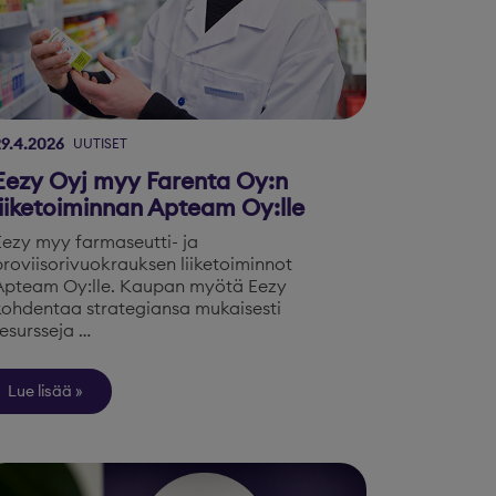
29.4.2026
UUTISET
Eezy Oyj myy Farenta Oy:n
liiketoiminnan Apteam Oy:lle
Eezy myy farmaseutti- ja
proviisorivuokrauksen liiketoiminnot
Apteam Oy:lle. Kaupan myötä Eezy
kohdentaa strategiansa mukaisesti
resursseja …
Lue lisää