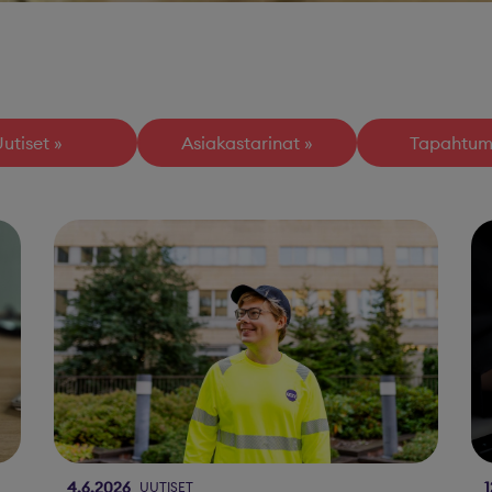
utiset
Asiakastarinat
Tapahtum
4.6.2026
1
UUTISET