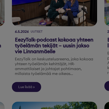
6.5.2026
UUTISET
EezyTalk-podcast kokoaa yhteen
n
työelämän tekijät – uusin jakso
vie Linnanmäelle
EezyTalk on keskusteluareena, joka kokoaa
yhteen työelämän kehittäjät, HR-
ammattilaiset ja johtajat pohtimaan,
millaista työelämää me oikeas…
Lue lisää