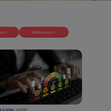
at
Webinaarit
2.5.2026
UUTISET