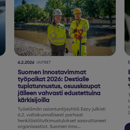
6.2.2026
1
UUTISET
Suomen Innostavimmat
työpaikat 2026: Destialle
tuplatunnustus, osuuskaupat
jälleen vahvasti edustettuina
kärkisijoilla
Työelämän asiantuntijayhtiö Eezy julkisti
6.2. valtakunnallisesti parhaat
henkilöstötutkimustulokset saavuttaneet
organisaatiot. Suomen Inno…