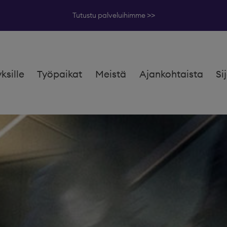
Tutustu palveluihimme >>
yksille
Työpaikat
Meistä
Ajankohtaista
Si