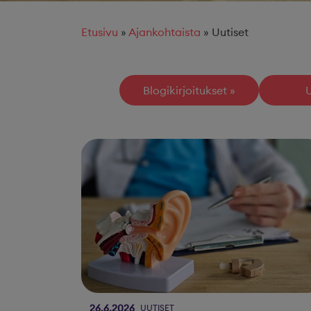
Etusivu
»
Ajankohtaista
»
Uutiset
Blogikirjoitukset
U
26.6.2026
UUTISET