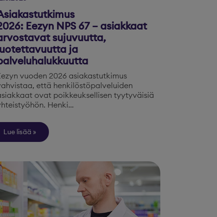
Asiakastutkimus
2026: Eezyn NPS 67 – asiakkaat
arvostavat sujuvuutta,
luotettavuutta ja
palveluhalukkuutta
Eezyn vuoden 2026 asiakastutkimus
vahvistaa, että henkilöstöpalveluiden
asiakkaat ovat poikkeuksellisen tyytyväisiä
yhteistyöhön. Henki…
Lue lisää