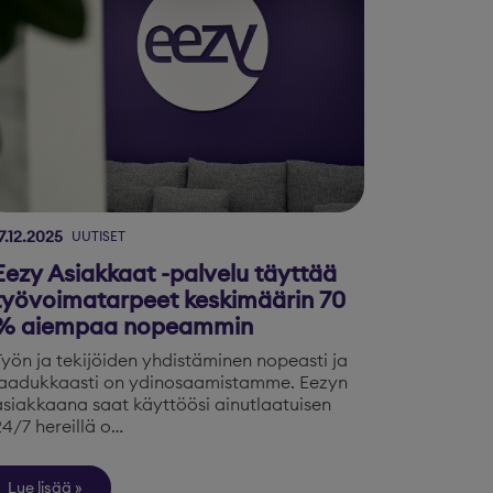
7.12.2025
UUTISET
Eezy Asiakkaat -palvelu täyttää
työvoimatarpeet keskimäärin 70
% aiempaa nopeammin
Työn ja tekijöiden yhdistäminen nopeasti ja
laadukkaasti on ydinosaamistamme. Eezyn
asiakkaana saat käyttöösi ainutlaatuisen
24/7 hereillä o…
Lue lisää