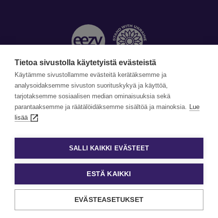
Tietoa sivustolla käytetyistä evästeistä
Käytämme sivustollamme evästeitä kerätäksemme ja
Yhteystiedot »
analysoidaksemme sivuston suorituskykyä ja käyttöä,
tarjotaksemme sosiaalisen median ominaisuuksia sekä
©Copyright Eezy 2026
parantaaksemme ja räätälöidäksemme sisältöä ja mainoksia.
Lue
lisää
Tietosuoja
Tietosuojaselosteet
SALLI KAIKKI EVÄSTEET
Evästekäytäntö
Evästeasetukset
ESTÄ KAIKKI
EVÄSTEASETUKSET