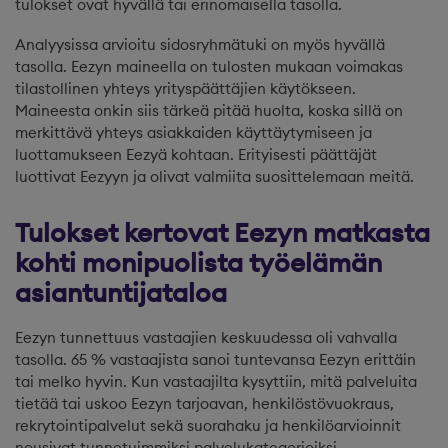
tulokset ovat hyvällä tai erinomaisella tasolla.
Analyysissa arvioitu sidosryhmätuki on myös hyvällä
tasolla. Eezyn maineella on tulosten mukaan voimakas
tilastollinen yhteys yrityspäättäjien käytökseen.
Maineesta onkin siis tärkeä pitää huolta, koska sillä on
merkittävä yhteys asiakkaiden käyttäytymiseen ja
luottamukseen Eezyä kohtaan. Erityisesti päättäjät
luottivat Eezyyn ja olivat valmiita suosittelemaan meitä.
Tulokset kertovat Eezyn matkasta
kohti monipuolista työelämän
asiantuntijataloa
Eezyn tunnettuus vastaajien keskuudessa oli vahvalla
tasolla. 65 % vastaajista sanoi tuntevansa Eezyn erittäin
tai melko hyvin. Kun vastaajilta kysyttiin, mitä palveluita
tietää tai uskoo Eezyn tarjoavan, henkilöstövuokraus,
rekrytointipalvelut sekä suorahaku ja henkilöarvioinnit
nousivat tunnetuimmiksi palvelukategorioiksi.