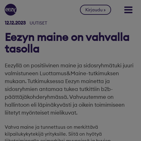
Siirry sisältöön
Kirjaudu
12.12.2023
UUTISET
Eezyn maine on vahvalla
tasolla
Eezyllä on positiivinen maine ja sidosryhmätuki juuri
valmistuneen Luottamus&Maine-tutkimuksen
mukaan. Tutkimuksessa Eezyn mainetta ja
sidosryhmien antamaa tukea tutkittiin b2b-
päättäjäkohderyhmässä. Vahvuutemme on
hallintoon eli läpinäkyvästi ja oikein toimimiseen
liitetyt myönteiset mielikuvat.
Vahva maine ja tunnettuus on merkittävä
kilpailukykytekijä yrityksille. Siitä on hyötyä
liiketoiminnalle esimerkiksi myynnissä ja hyvien