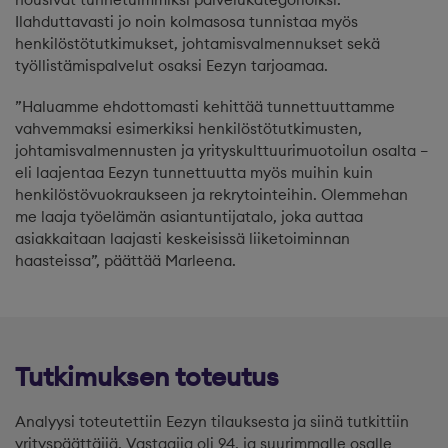
Ilahduttavasti jo noin kolmasosa tunnistaa myös
henkilöstötutkimukset, johtamisvalmennukset sekä
työllistämispalvelut osaksi Eezyn tarjoamaa.
”Haluamme ehdottomasti kehittää tunnettuuttamme
vahvemmaksi esimerkiksi henkilöstötutkimusten,
johtamisvalmennusten ja yrityskulttuurimuotoilun osalta –
eli laajentaa Eezyn tunnettuutta myös muihin kuin
henkilöstövuokraukseen ja rekrytointeihin. Olemmehan
me laaja työelämän asiantuntijatalo, joka auttaa
asiakkaitaan laajasti keskeisissä liiketoiminnan
haasteissa”, päättää Marleena.
Tutkimuksen toteutus
Analyysi toteutettiin Eezyn tilauksesta ja siinä tutkittiin
yrityspäättäjiä. Vastaajia oli 94, ja suurimmalle osalle