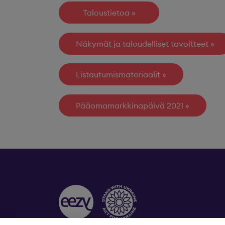
Taloustietoa
Näkymät ja taloudelliset tavoitteet
Listautumismateriaalit
Pääomamarkkinapäivä 2021