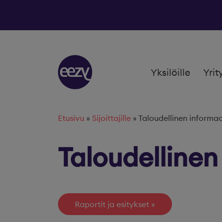
Siirry sisältöön
Yksilöille
Yrit
Etusivu
»
Sijoittajille
»
Taloudellinen informaa
Taloudellinen
Raportit ja esitykset