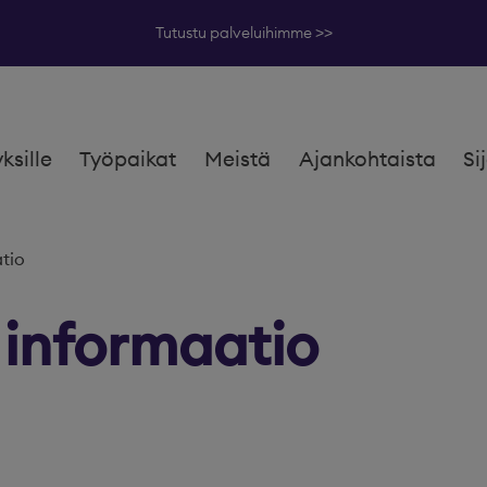
Tutustu palveluihimme >>
yksille
Työpaikat
Meistä
Ajankohtaista
Si
tio
 informaatio