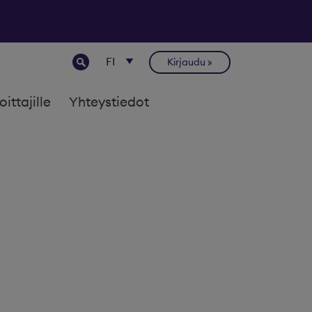
Kirjaudu
joittajille
Yhteystiedot