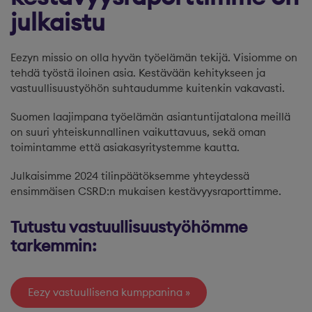
julkaistu
Eezyn missio on olla hyvän työelämän tekijä. Visiomme on
tehdä työstä iloinen asia. Kestävään kehitykseen ja
vastuullisuustyöhön suhtaudumme kuitenkin vakavasti.
Suomen laajimpana työelämän asiantuntijatalona meillä
on suuri yhteiskunnallinen vaikuttavuus, sekä oman
toimintamme että asiakasyritystemme kautta.
Julkaisimme 2024 tilinpäätöksemme yhteydessä
ensimmäisen CSRD:n mukaisen kestävyysraporttimme.
Tutustu vastuullisuustyöhömme
tarkemmin:
Eezy vastuullisena kumppanina