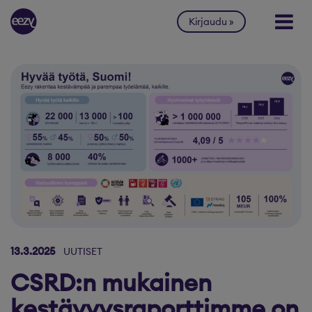
Siirry sisältöön
Kirjaudu
13.3.2025
UUTISET
CSRD:n mukainen
kestävyysraporttimme on