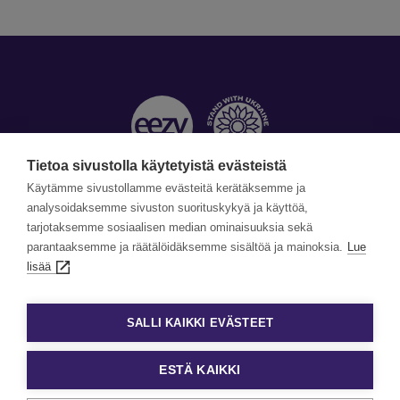
Tietoa sivustolla käytetyistä evästeistä
Käytämme sivustollamme evästeitä kerätäksemme ja
Yhteystiedot »
analysoidaksemme sivuston suorituskykyä ja käyttöä,
tarjotaksemme sosiaalisen median ominaisuuksia sekä
©Copyright Eezy 2026
parantaaksemme ja räätälöidäksemme sisältöä ja mainoksia.
Lue
lisää
Tietosuoja
Tietosuojaselosteet
SALLI KAIKKI EVÄSTEET
Evästekäytäntö
Evästeasetukset
ESTÄ KAIKKI