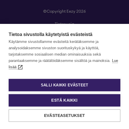
©Copyright Eezy 2026
Tietosuoja
Tietosuojaselosteet
Tietoa sivustolla käytetyistä evästeistä
Evästekäytäntö
Käytämme sivustollamme evästeitä kerätäksemme ja
Evästeasetukset
analysoidaksemme sivuston suorituskykyä ja käyttöä,
tarjotaksemme sosiaalisen median ominaisuuksia sekä
parantaaksemme ja räätälöidäksemme sisältöä ja mainoksia.
Lue
lisää
SALLI KAIKKI EVÄSTEET
ESTÄ KAIKKI
EVÄSTEASETUKSET