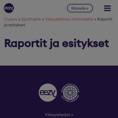
Siirry sisältöön
Kirjaudu
Etusivu
»
Sijoittajille
»
Taloudellinen informaatio
»
Raportit
ja esitykset
Raportit ja esitykset
Yhteystiedot »