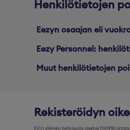
Henkilötietojen p
Eezyn osaajan eli vuokr
Eezy Personnel: henkilö
Muut henkilötietojen po
Rekisteröidyn oik
EU:n yleinen tietosuoja-asetus (GDPR) antaa 