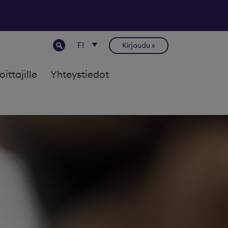
Kirjaudu
joittajille
Yhteystiedot