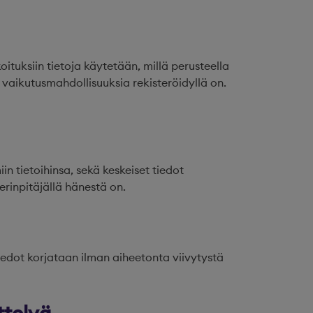
oituksiin tietoja käytetään, millä perusteella
a vaikutusmahdollisuuksia rekisteröidyllä on.
in tietoihinsa, sekä keskeiset tiedot
erinpitäjällä hänestä on.
tiedot korjataan ilman aiheetonta viivytystä
ttelyä