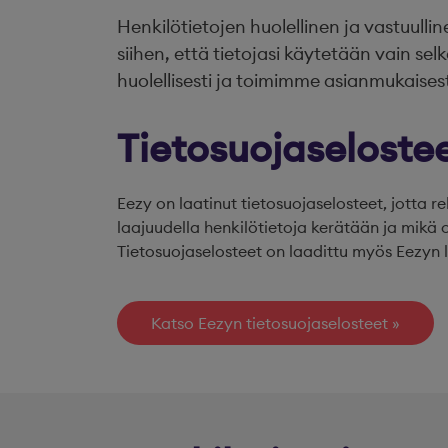
Henkilötietojen huolellinen ja vastuull
siihen, että tietojasi käytetään vain sel
huolellisesti ja toimimme asianmukaisesti
Tietosuojaseloste
Eezy on laatinut tietosuojaselosteet, jotta r
laajuudella henkilötietoja kerätään ja mikä o
Tietosuojaselosteet on laadittu myös Eezyn l
Katso Eezyn tietosuojaselosteet