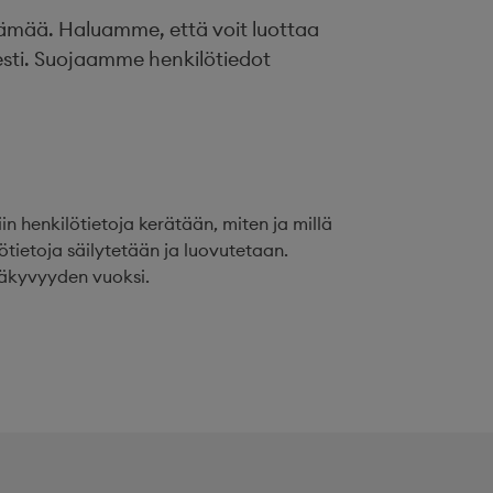
elämää. Haluamme, että voit luottaa
isesti. Suojaamme henkilötiedot
in henkilötietoja kerätään, miten ja millä
ötietoja säilytetään ja luovutetaan.
inäkyvyyden vuoksi.