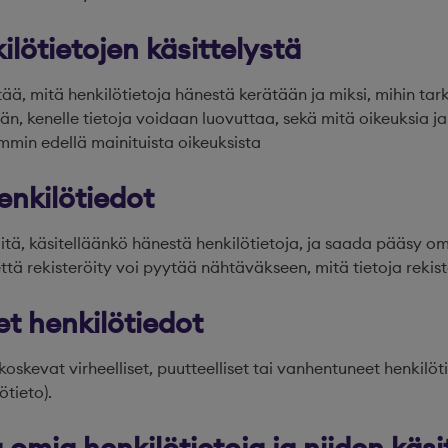
lötietojen käsittelystä
tää, mitä henkilötietoja hänestä kerätään ja miksi, mihin tark
tään, kenelle tietoja voidaan luovuttaa, sekä mitä oikeuksia j
emmin edellä mainituista oikeuksista
enkilötiedot
itä, käsitelläänkö hänestä henkilötietoja, ja saada pääsy omi
ttä rekisteröity voi pyytää nähtäväkseen, mitä tietoja rekist
et henkilötiedot
koskevat virheelliset, puutteelliset tai vanhentuneet henkilö
ötieto).
a omia henkilötietoja ja niiden käsi