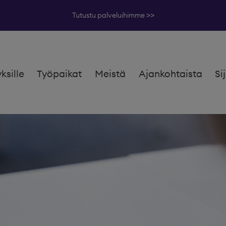
Tutustu palveluihimme >>
yksille
Työpaikat
Meistä
Ajankohtaista
Si