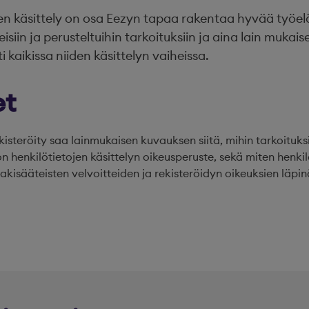
inen käsittely on osa Eezyn tapaa rakentaa hyvää työ
keisiin ja perusteltuihin tarkoituksiin ja aina lain muka
 kaikissa niiden käsittelyn vaiheissa.
et
ekisteröity saa lainmukaisen kuvauksen siitä, mihin tarkoituksi
n henkilötietojen käsittelyn oikeusperuste, sekä miten henkil
akisääteisten velvoitteiden ja rekisteröidyn oikeuksien läp