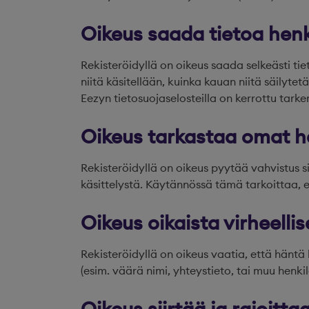
Oikeus saada tietoa henki
Rekisteröidyllä on oikeus saada selkeästi tie
niitä käsitellään, kuinka kauan niitä säilyte
Eezyn tietosuojaselosteilla on kerrottu tark
Oikeus tarkastaa omat h
Rekisteröidyllä on oikeus pyytää vahvistus si
käsittelystä. Käytännössä tämä tarkoittaa, e
Oikeus oikaista virheellis
Rekisteröidyllä on oikeus vaatia, että häntä 
(esim. väärä nimi, yhteystieto, tai muu henkil
Oikeus siirtää ja rajoitta