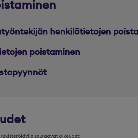
oistaminen
atyöntekijän henkilötietojen pois
tietojen poistaminen
istopyynnöt
eudet
rekisteröidylle seuraavat oikeudet: