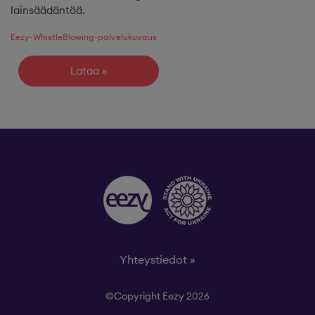
lainsäädäntöä.
Eezy-WhistleBlowing-palvelukuvaus
Lataa
Yhteystiedot »
©Copyright Eezy 2026