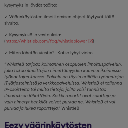
kysymyksiin löydät täältä:
✓ Väärinkäytösten ilmoittamisen ohjeet löytyvät tältä
sivulta.
✓ Kysymyksiä ja vastauksia:
(
https://whistleb.com/faq/whistleblower
)
✓ Miten lähetän viestin? -Katso lyhyt video
”WhistleB tarjoaa kolmannen osapuolen ilmoituspalvelun,
joka takaa ilmoittajan nimettömyyden kommunikoinnissa
työnantajan kanssa. Palvelu on täysin erillään työnantajan
IT-järjestelmistä ja verkkopalveluista. WhistleB ei tallenna
IP-osoitteita tai muita tietoja, joilla voisi tunnistaa
ilmoituksen lähettäjän. Kaikki raportit ovat salattuja ja
vain nimetyt henkilöt voivat purkaa ne. WhistleB ei voi
purkaa ja lukea raportteja.”
WhistleB
Eezy väärinkäytösten