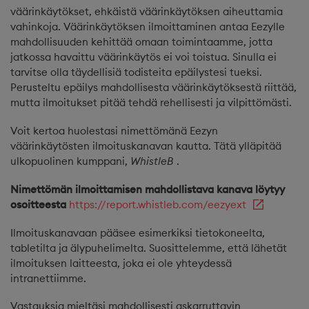
väärinkäytökset, ehkäistä väärinkäytöksen aiheuttamia
vahinkoja. Väärinkäytöksen ilmoittaminen antaa Eezylle
mahdollisuuden kehittää omaan toimintaamme, jotta
jatkossa havaittu väärinkäytös ei voi toistua. Sinulla ei
tarvitse olla täydellisiä todisteita epäilystesi tueksi.
Perusteltu epäilys mahdollisesta väärinkäytöksestä riittää,
mutta ilmoitukset pitää tehdä rehellisesti ja vilpittömästi.
Voit kertoa huolestasi nimettömänä Eezyn
väärinkäytösten ilmoituskanavan kautta. Tätä ylläpitää
ulkopuolinen kumppani,
WhistleB
.
Nimettömän ilmoittamisen mahdollistava kanava löytyy
osoitteesta
https://report.whistleb.com/eezyext
Ilmoituskanavaan pääsee esimerkiksi tietokoneelta,
tabletilta ja älypuhelimelta. Suosittelemme, että lähetät
ilmoituksen laitteesta, joka ei ole yhteydessä
intranettiimme.
Vastauksia mieltäsi mahdollisesti askarruttavin