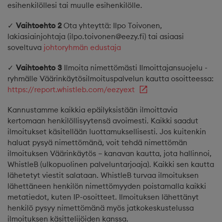
esihenkilöllesi tai muulle esihenkilölle.
✓
Vaihtoehto 2
Ota yhteyttä: Ilpo Toivonen,
lakiasiainjohtaja (ilpo.toivonen@eezy.fi) tai asiaasi
soveltuva
johtoryhmän edustaja
✓
Vaihtoehto 3
Ilmoita nimettömästi Ilmoittajansuojelu -
ryhmälle Väärinkäytösilmoituspalvelun kautta osoitteessa:
https://report.whistleb.com/eezyext
Kannustamme kaikkia epäilyksistään ilmoittavia
kertomaan henkilöllisyytensä avoimesti. Kaikki saadut
ilmoitukset käsitellään luottamuksellisesti. Jos kuitenkin
haluat pysyä nimettömänä, voit tehdä nimettömän
ilmoituksen Väärinkäytös – kanavan kautta, jota hallinnoi,
WhistleB (ulkopuolinen palveluntarjoaja). Kaikki sen kautta
lähetetyt viestit salataan. WhistleB turvaa ilmoituksen
lähettäneen henkilön nimettömyyden poistamalla kaikki
metatiedot, kuten IP-osoitteet. Ilmoituksen lähettänyt
henkilö pysyy nimettömänä myös jatkokeskustelussa
ilmoituksen käsittelijöiden kanssa.