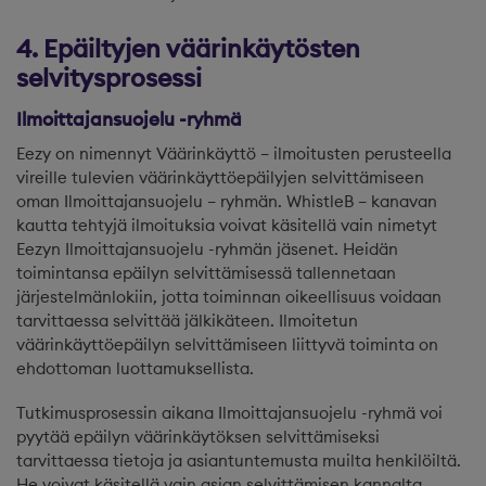
4. Epäiltyjen väärinkäytösten
selvitysprosessi
Ilmoittajansuojelu -ryhmä
Eezy on nimennyt Väärinkäyttö – ilmoitusten perusteella
vireille tulevien väärinkäyttöepäilyjen selvittämiseen
oman Ilmoittajansuojelu – ryhmän. WhistleB – kanavan
kautta tehtyjä ilmoituksia voivat käsitellä vain nimetyt
Eezyn Ilmoittajansuojelu -ryhmän jäsenet. Heidän
toimintansa epäilyn selvittämisessä tallennetaan
järjestelmänlokiin, jotta toiminnan oikeellisuus voidaan
tarvittaessa selvittää jälkikäteen. Ilmoitetun
väärinkäyttöepäilyn selvittämiseen liittyvä toiminta on
ehdottoman luottamuksellista.
Tutkimusprosessin aikana Ilmoittajansuojelu -ryhmä voi
pyytää epäilyn väärinkäytöksen selvittämiseksi
tarvittaessa tietoja ja asiantuntemusta muilta henkilöiltä.
He voivat käsitellä vain asian selvittämisen kannalta