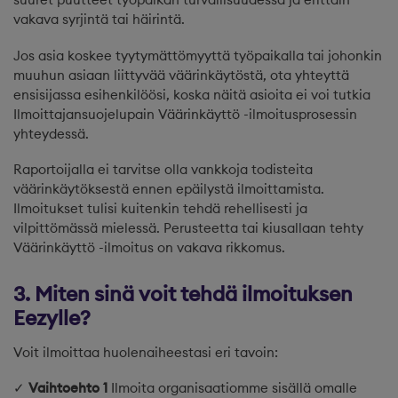
vakava syrjintä tai häirintä.
Jos asia koskee tyytymättömyyttä työpaikalla tai johonkin
muuhun asiaan liittyvää väärinkäytöstä, ota yhteyttä
ensisijassa esihenkilöösi, koska näitä asioita ei voi tutkia
Ilmoittajansuojelupain Väärinkäyttö -ilmoitusprosessin
yhteydessä.
Raportoijalla ei tarvitse olla vankkoja todisteita
väärinkäytöksestä ennen epäilystä ilmoittamista.
Ilmoitukset tulisi kuitenkin tehdä rehellisesti ja
vilpittömässä mielessä. Perusteetta tai kiusallaan tehty
Väärinkäyttö -ilmoitus on vakava rikkomus.
3. Miten sinä voit tehdä ilmoituksen
Eezylle?
Voit ilmoittaa huolenaiheestasi eri tavoin:
✓
Vaihtoehto 1
Ilmoita organisaatiomme sisällä omalle