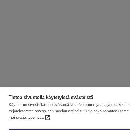
Tietoa sivustolla käytetyistä evästeistä
Käytämme sivustollamme evästeitä kerätäksemme ja analysoidaksemme 
tarjotaksemme sosiaalisen median ominaisuuksia sekä parantaaksemme 
mainoksia.
Lue lisää