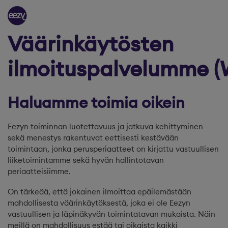
Siirry sisältöön
Väärinkäytösten
ilmoituspalvelumme (
Haluamme toimia oikein
Eezyn toiminnan luotettavuus ja jatkuva kehittyminen
sekä menestys rakentuvat eettisesti kestävään
toimintaan, jonka perusperiaatteet on kirjattu vastuullisen
liiketoimintamme sekä hyvän hallintotavan
periaatteisiimme.
On tärkeää, että jokainen ilmoittaa epäilemästään
mahdollisesta väärinkäytöksestä, joka ei ole Eezyn
vastuullisen ja läpinäkyvän toimintatavan mukaista. Näin
meillä on mahdollisuus estää tai oikaista kaikki