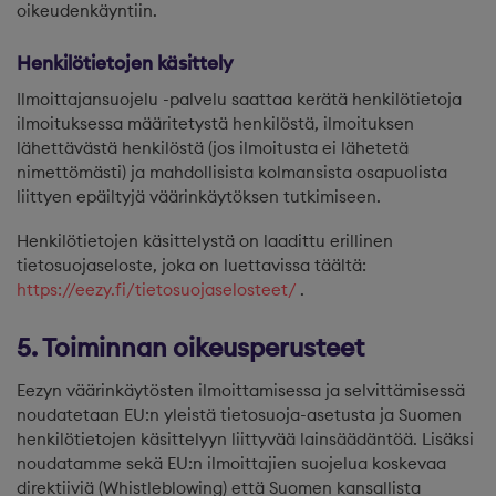
oikeudenkäyntiin.
Henkilötietojen käsittely
Ilmoittajansuojelu -palvelu saattaa kerätä henkilötietoja
ilmoituksessa määritetystä henkilöstä, ilmoituksen
lähettävästä henkilöstä (jos ilmoitusta ei lähetetä
nimettömästi) ja mahdollisista kolmansista osapuolista
liittyen epäiltyjä väärinkäytöksen tutkimiseen.
Henkilötietojen käsittelystä on laadittu erillinen
tietosuojaseloste, joka on luettavissa täältä:
https://eezy.fi/tietosuojaselosteet/
.
5. Toiminnan oikeusperusteet
Eezyn väärinkäytösten ilmoittamisessa ja selvittämisessä
noudatetaan EU:n yleistä tietosuoja-asetusta ja Suomen
henkilötietojen käsittelyyn liittyvää lainsäädäntöä. Lisäksi
noudatamme sekä EU:n ilmoittajien suojelua koskevaa
direktiiviä (Whistleblowing) että Suomen kansallista