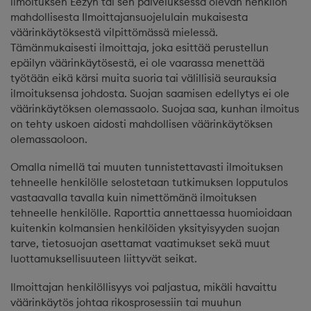
ilmoituksen Eezyn tai sen palveluksessa olevan henkilön
mahdollisesta Ilmoittajansuojelulain mukaisesta
väärinkäytöksestä vilpittömässä mielessä.
Tämänmukaisesti ilmoittaja, joka esittää perustellun
epäilyn väärinkäytösestä, ei ole vaarassa menettää
työtään eikä kärsi muita suoria tai välillisiä seurauksia
ilmoituksensa johdosta. Suojan saamisen edellytys ei ole
väärinkäytöksen olemassaolo. Suojaa saa, kunhan ilmoitus
on tehty uskoen aidosti mahdollisen väärinkäytöksen
olemassaoloon.
Omalla nimellä tai muuten tunnistettavasti ilmoituksen
tehneelle henkilölle selostetaan tutkimuksen lopputulos
vastaavalla tavalla kuin nimettömänä ilmoituksen
tehneelle henkilölle. Raporttia annettaessa huomioidaan
kuitenkin kolmansien henkilöiden yksityisyyden suojan
tarve, tietosuojan asettamat vaatimukset sekä muut
luottamuksellisuuteen liittyvät seikat.
Ilmoittajan henkilöllisyys voi paljastua, mikäli havaittu
väärinkäytös johtaa rikosprosessiin tai muuhun