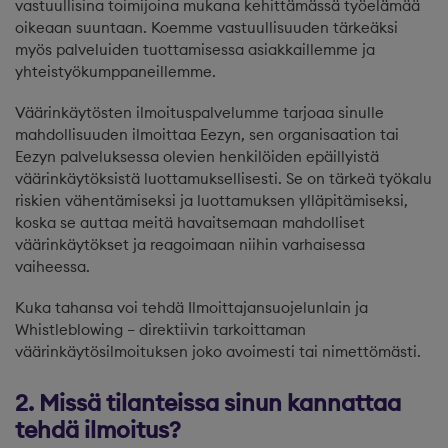
vastuullisina toimijoina mukana kehittämässä työelämää
oikeaan suuntaan. Koemme vastuullisuuden tärkeäksi
myös palveluiden tuottamisessa asiakkaillemme ja
yhteistyökumppaneillemme.
Väärinkäytösten ilmoituspalvelumme tarjoaa sinulle
mahdollisuuden ilmoittaa Eezyn, sen organisaation tai
Eezyn palveluksessa olevien henkilöiden epäillyistä
väärinkäytöksistä luottamuksellisesti. Se on tärkeä työkalu
riskien vähentämiseksi ja luottamuksen ylläpitämiseksi,
koska se auttaa meitä havaitsemaan mahdolliset
väärinkäytökset ja reagoimaan niihin varhaisessa
vaiheessa.
Kuka tahansa voi tehdä Ilmoittajansuojelunlain ja
Whistleblowing – direktiivin tarkoittaman
väärinkäytösilmoituksen joko avoimesti tai nimettömästi.
2. Missä tilanteissa sinun kannattaa
tehdä ilmoitus?