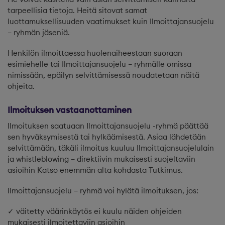
tarpeellisia tietoja. Heitä sitovat samat
luottamuksellisuuden vaatimukset kuin Ilmoittajansuojelu
– ryhmän jäseniä.
Henkilön ilmoittaessa huolenaiheestaan suoraan
esimiehelle tai Ilmoittajansuojelu – ryhmälle omissa
nimissään, epäilyn selvittämisessä noudatetaan näitä
ohjeita.
Ilmoituksen vastaanottaminen
Ilmoituksen saatuaan Ilmoittajansuojelu -ryhmä päättää
sen hyväksymisestä tai hylkäämisestä. Asiaa lähdetään
selvittämään, täkäli ilmoitus kuuluu Ilmoittajansuojelulain
ja whistleblowing – direktiivin mukaisesti suojeltaviin
asioihin Katso enemmän alta kohdasta Tutkimus.
Ilmoittajansuojelu – ryhmä voi hylätä ilmoituksen, jos:
✓ väitetty väärinkäytös ei kuulu näiden ohjeiden
mukaisesti ilmoitettaviin asioihin