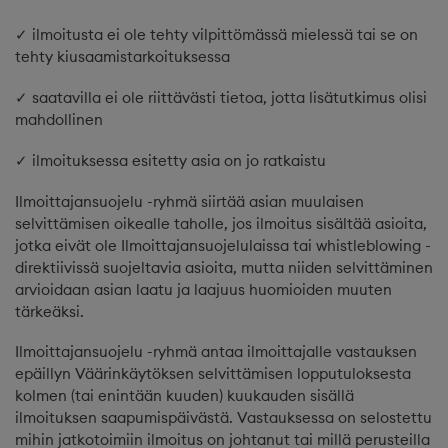
✓ ilmoitusta ei ole tehty vilpittömässä mielessä tai se on
tehty kiusaamistarkoituksessa
✓ saatavilla ei ole riittävästi tietoa, jotta lisätutkimus olisi
mahdollinen
✓ ilmoituksessa esitetty asia on jo ratkaistu
Ilmoittajansuojelu -ryhmä siirtää asian muulaisen
selvittämisen oikealle taholle, jos ilmoitus sisältää asioita,
jotka eivät ole Ilmoittajansuojelulaissa tai whistleblowing -
direktiivissä suojeltavia asioita, mutta niiden selvittäminen
arvioidaan asian laatu ja laajuus huomioiden muuten
tärkeäksi.
Ilmoittajansuojelu -ryhmä antaa ilmoittajalle vastauksen
epäillyn Väärinkäytöksen selvittämisen lopputuloksesta
kolmen (tai enintään kuuden) kuukauden sisällä
ilmoituksen saapumispäivästä. Vastauksessa on selostettu
mihin jatkotoimiin ilmoitus on johtanut tai millä perusteilla