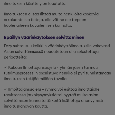
ilmoituksen käsittely on lopetettu.
Ilmoitukseen ei saa liittää muita henkilöitä koskevia
arkaluonteisia tietoja, elleivät ne ole tarpeen
huolenaiheen kuvailemisen kannalta.
Epäillyn väärinkäytöksen selvittäminen
Eezy suhtautuu kaikkiin väärinkäyttöilmoituksiin vakavasti.
Asian selvittämisessä noudatetaan alla selostettuja
periaatteita:
✓ Kukaan Ilmoittajansuojelu -ryhmän jäsen tai muu
tutkimusprosessiin osallistuva henkilö ei pyri tunnistamaan
ilmoituksen tekijää millään tavalla.
✓ Ilmoittajansuojelu – ryhmä voi esittää ilmoittajalle
tarvittaessa jatkokysymyksiä tai pyytää muita asian
selvittämisen kannalta tärkeitä lisätietoja anonyymisti
ilmoituskanavan kautta.