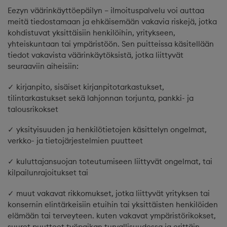
Eezyn väärinkäyttöepäilyn – ilmoituspalvelu voi auttaa
meitä tiedostamaan ja ehkäisemään vakavia riskejä, jotka
kohdistuvat yksittäisiin henkilöihin, yritykseen,
yhteiskuntaan tai ympäristöön. Sen puitteissa käsitellään
tiedot vakavista väärinkäytöksistä, jotka liittyvät
seuraaviin aiheisiin:
✓ kirjanpito, sisäiset kirjanpitotarkastukset,
tilintarkastukset sekä lahjonnan torjunta, pankki- ja
talousrikokset
✓ yksityisuuden ja henkilötietojen käsittelyn ongelmat,
verkko- ja tietojärjestelmien puutteet
✓ kuluttajansuojan toteutumiseen liittyvät ongelmat, tai
kilpailunrajoitukset tai
✓ muut vakavat rikkomukset, jotka liittyvät yrityksen tai
konsernin elintärkeisiin etuihin tai yksittäisten henkilöiden
elämään tai terveyteen. kuten vakavat ympäristörikokset,
suuret puutteet työpaikan turvallisuudessa ja erittäin