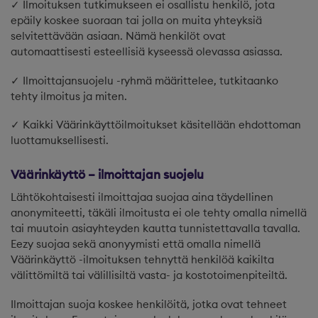
✓ Ilmoituksen tutkimukseen ei osallistu henkilö, jota
epäily koskee suoraan tai jolla on muita yhteyksiä
selvitettävään asiaan. Nämä henkilöt ovat
automaattisesti esteellisiä kyseessä olevassa asiassa.
✓ Ilmoittajansuojelu -ryhmä määrittelee, tutkitaanko
tehty ilmoitus ja miten.
✓ Kaikki Väärinkäyttöilmoitukset käsitellään ehdottoman
luottamuksellisesti.
Väärinkäyttö – ilmoittajan suojelu
Lähtökohtaisesti ilmoittajaa suojaa aina täydellinen
anonymiteetti, täkäli ilmoitusta ei ole tehty omalla nimellä
tai muutoin asiayhteyden kautta tunnistettavalla tavalla.
Eezy suojaa sekä anonyymisti että omalla nimellä
Väärinkäyttö -ilmoituksen tehnyttä henkilöä kaikilta
välittömiltä tai välillisiltä vasta- ja kostotoimenpiteiltä.
Ilmoittajan suoja koskee henkilöitä, jotka ovat tehneet