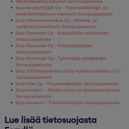
Whistleblowing-palvelun tietosuojaseloste
Eezy Kevytyrittäjät Oy – Palvelunkäyttäjä- ja
henkilöstöhallinnan rekisterin tietosuojaseloste
Eezy Valmennuskeskus Oy – Asiakas- ja
markkinointirekisterin tietosuojaseloste
Eezy Personnel Oy – Kaupallisten asiakkaiden
tietosuojaseloste
Eezy Personnel Oy – Yritysasiakkaiden
tietosuojaseloste
Eezy Personnel Oy – Työnhakija-asiakkaiden
tietosuojaseloste
Eezy Työllisyyspalvelut (Eezy Valmennuskeskus Oy) –
Tietosuojaseloste
Eezy Flow Oy – Yritysasiakkaiden tietosuojaseloste
Eezy konserni – Markkinoinnin ja asiakashankinnan
tietosuojaseloste
Eezy konserni – Toimihenkilöiden tietosuojaseloste
Lue lisää tietosuojasta