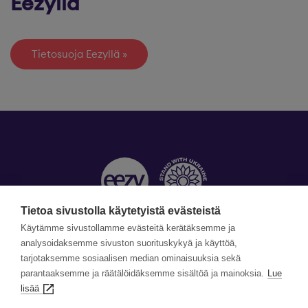
Eezyllä
Tietosuoja Eezyllä
Tietoa sivustolla käytetyistä evästeistä
Käytämme sivustollamme evästeitä kerätäksemme ja
Yhteystiedot »
analysoidaksemme sivuston suorituskykyä ja käyttöä,
tarjotaksemme sosiaalisen median ominaisuuksia sekä
parantaaksemme ja räätälöidäksemme sisältöä ja mainoksia.
Lue
©Copyright Eezy 2026
lisää
Tietosuoja