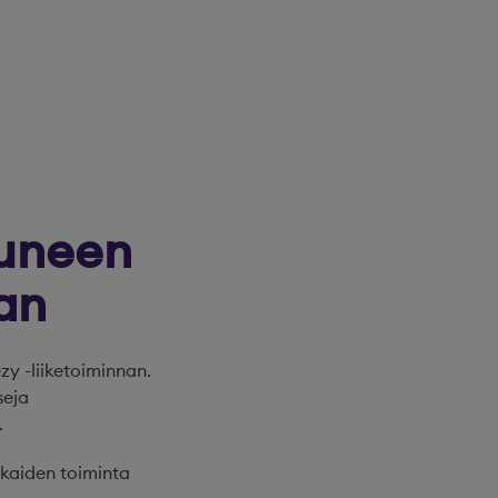
tuneen
an
y -liiketoiminnan.
seja
.
kkaiden toiminta