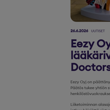
26.6.2026
UUTISET
Eezy Oy
lääkäri
Doctors
Eezy Oyj on päättäny
Päätös tukee yhtiön s
henkilöstövuokraukseen
Liiketoiminnan alasaj