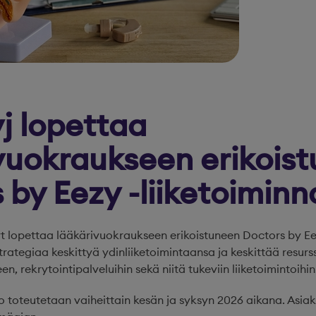
j lopettaa
vuokraukseen erikois
 by Eezy -liiketoiminn
t lopettaa lääkärivuokraukseen erikoistuneen Doctors by Eez
trategiaa keskittyä ydinliiketoimintaansa ja keskittää resurs
, rekrytointipalveluihin sekä niitä tukeviin liiketoimintoihin
o toteutetaan vaiheittain kesän ja syksyn 2026 aikana. Asia