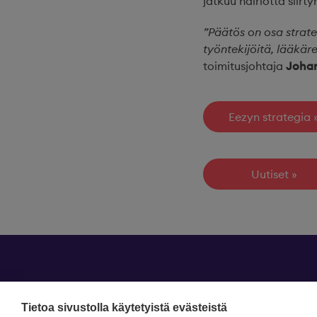
jatkuu häiriöttä siirt
”Päätös on osa strat
työntekijöitä, lääkär
toimitusjohtaja
Joha
Eezyn strategia
Uutiset
Tietoa sivustolla käytetyistä evästeistä