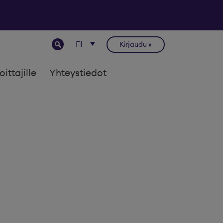
Kirjaudu
joittajille
Yhteystiedot