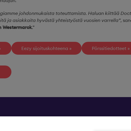
ymäajan.
egiamme johdonmukaista toteuttamista. Haluan kiittää Doc
eitä ja asiakkaita hyvästä yhteistyöstä vuosien varrella”
, sa
n Westermarck
.”
Eezy sijoituskohteena
Pörssitiedotteet
Yhteystiedot »