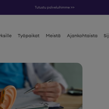
Tutustu palveluihimme >>
yksille
Työpaikat
Meistä
Ajankohtaista
Si