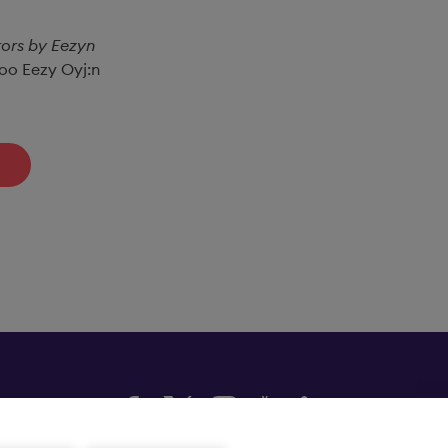
tors by Eezyn
noo Eezy Oyj:n