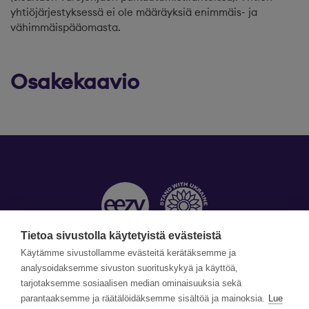
yhtiöjärjestyksessä ei ole määräyksiä enimmäis- ja
vähimmäispääomasta.
Osakekaavio
Tietoa sivustolla käytetyistä evästeistä
Käytämme sivustollamme evästeitä kerätäksemme ja
Yhteystiedot »
analysoidaksemme sivuston suorituskykyä ja käyttöä,
tarjotaksemme sosiaalisen median ominaisuuksia sekä
parantaaksemme ja räätälöidäksemme sisältöä ja mainoksia.
Lue
©Copyright Eezy 2026