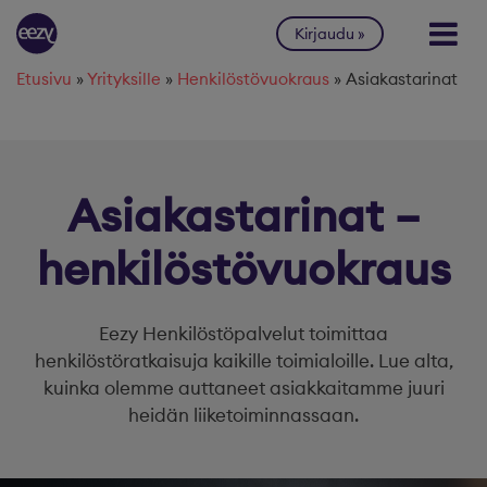
Siirry sisältöön
Kirjaudu
Etusivu
»
Yrityksille
»
Henkilöstövuokraus
»
Asiakastarinat
Asiakastarinat –
henkilöstövuokraus
Eezy Henkilöstöpalvelut toimittaa
henkilöstöratkaisuja kaikille toimialoille. Lue alta,
kuinka olemme auttaneet asiakkaitamme juuri
heidän liiketoiminnassaan.