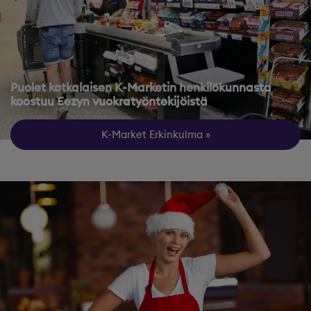
Puolet kotkalaisen K-Marketin henkilökunnasta
koostuu Eezyn vuokratyöntekijöistä
K-Market Erkinkulma