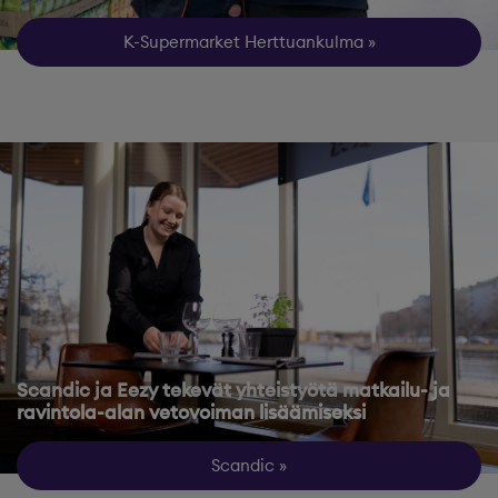
K-Supermarket Herttuankulma
Scandic ja Eezy tekevät yhteistyötä matkailu- ja
ravintola-alan vetovoiman lisäämiseksi
Scandic