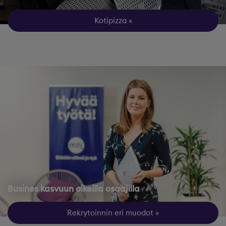
Kotipizza
Busines kasvuun oikeilla osaajilla
Rekrytoinnin eri muodot