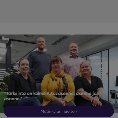
”Tärkeintä on kolme A:ta: asenne, asenne ja
asenne.”
Matinkylän huolto