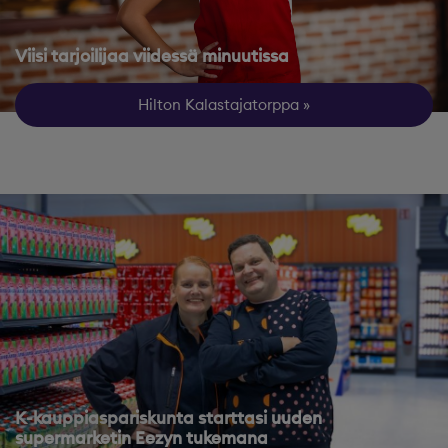
Viisi tarjoilijaa viidessä minuutissa
Hilton Kalastajatorppa
K-kauppiaspariskunta starttasi uuden
supermarketin Eezyn tukemana