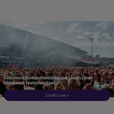
Eezy Henkilöstöpalvelut apuna Loud´n Liven
kiireisessä festarikesässä
Loud’n Live