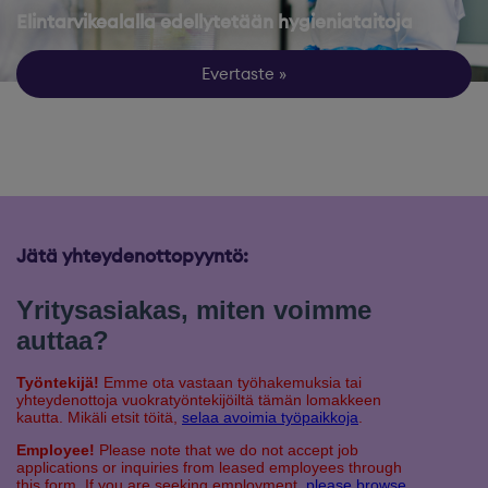
Elintarvikealalla edellytetään hygieniataitoja
Evertaste
Jätä yhteydenottopyyntö: