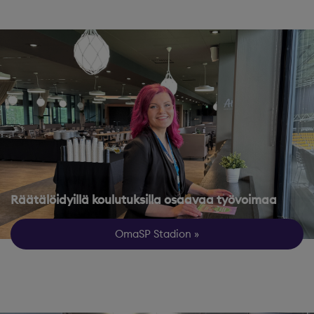
Räätälöidyillä koulutuksilla osaavaa työvoimaa
OmaSP Stadion