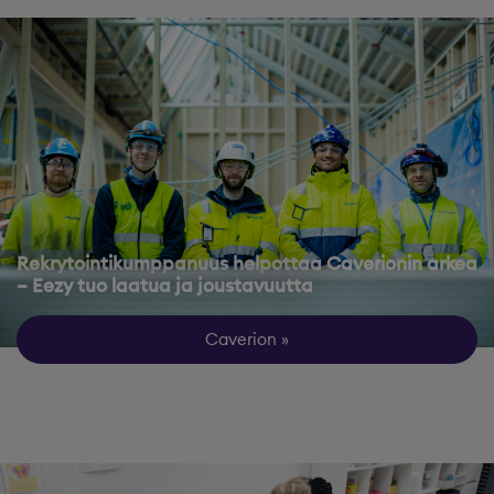
Rekrytointikumppanuus helpottaa Caverionin arkea
– Eezy tuo laatua ja joustavuutta
Caverion