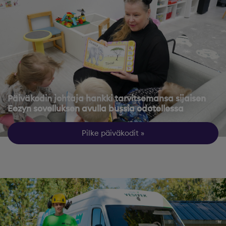
Päiväkodin johtaja hankki tarvitsemansa sijaisen
Eezyn sovelluksen avulla bussia odotellessa
Pilke päiväkodit