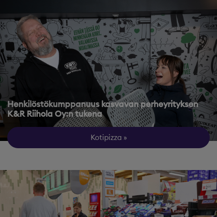
Henkilöstökumppanuus kasvavan perheyrityksen
K&R Riihola Oy:n tukena
Kotipizza