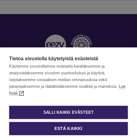
Tietoa sivustolla käytetyistä evästeistä
Käytämme sivustollamme evästeitä kerätäksemme ja
Yhteystiedot »
analysoidaksemme sivuston suorituskykyä ja käyttöä,
tarjotaksemme sosiaalisen median ominaisuuksia sekä
©Copyright Eezy 2026
parantaaksemme ja räätälöidäksemme sisältöä ja mainoksia.
Lue
lisää
Tietosuoja
Tietosuojaselosteet
SALLI KAIKKI EVÄSTEET
Evästekäytäntö
Evästeasetukset
ESTÄ KAIKKI