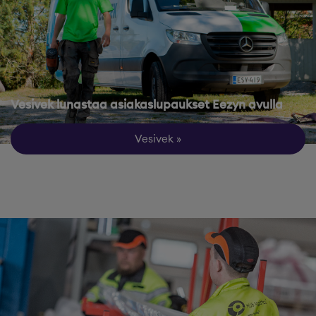
Vesivek lunastaa asiakaslupaukset Eezyn avulla
Vesivek