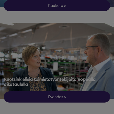
Kaukora
Ruotsinkielisiä toimistotyöntekijöitä nopealla
aikataululla
Evondos