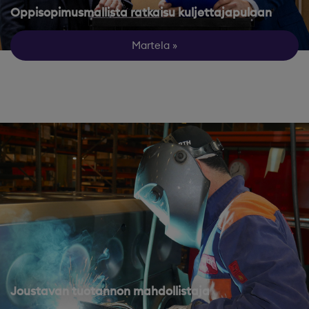
Oppisopimusmallista ratkaisu kuljettajapulaan
Martela
Joustavan tuotannon mahdollistaja