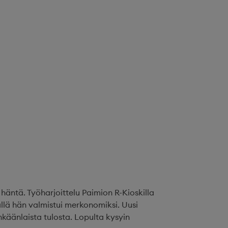
häntä. Työharjoittelu Paimion R-Kioskilla
llä hän valmistui merkonomiksi. Uusi
nkäänlaista tulosta. Lopulta kysyin