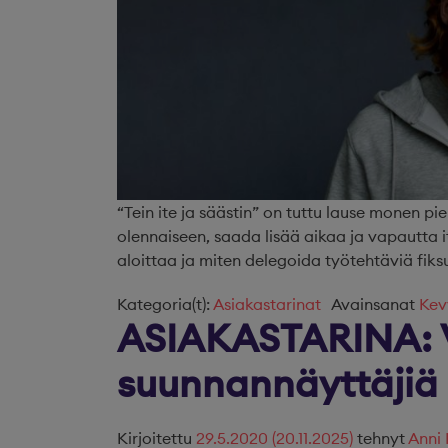
“Tein ite ja säästin” on tuttu lause monen pie
olennaiseen, saada lisää aikaa ja vapautta i
aloittaa ja miten delegoida työtehtäviä fiks
Kategoria(t):
Asiakastarinat
Avainsanat
Kev
ASIAKASTARINA: V
suunnannäyttäjiä
Kirjoitettu
29.5.2020
(20.11.2025)
tehnyt
Anni 