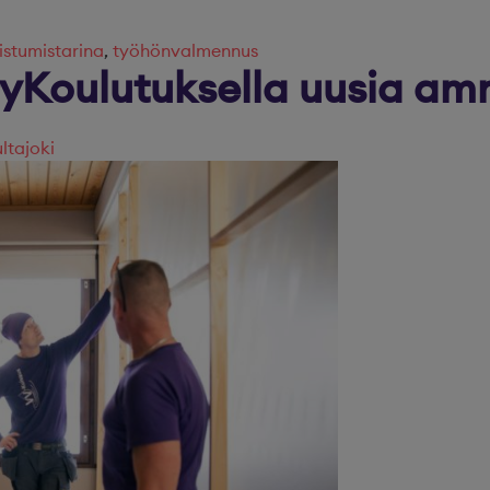
istumistarina
,
työhönvalmennus
yKoulutuksella uusia amma
ltajoki