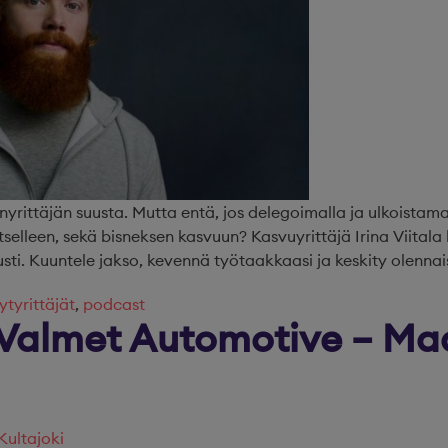
nyrittäjän suusta. Mutta entä, jos delegoimalla ja ulkoistamal
tselleen, sekä bisneksen kasvuun? Kasvuyrittäjä Irina Viital
usti. Kuuntele jakso, kevennä työtaakkaasi ja keskity olenna
ytyrittäjät
,
podcast
almet Automotive – Maa
Kultajoki