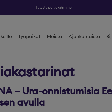
Tutustu palveluihimme >>
yksille
Työpaikat
Meistä
Ajankohtaista
Si
iakastarinat
 – Ura-onnistumisia E
en avulla