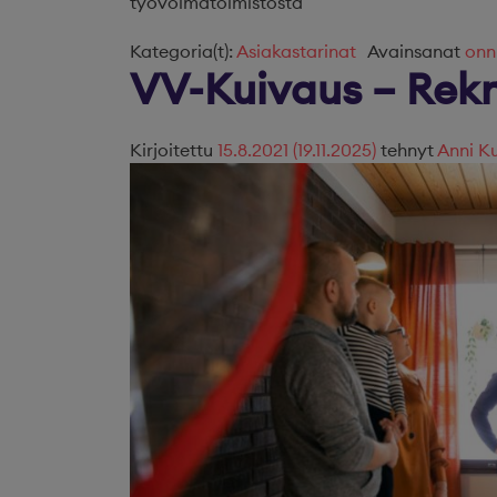
työvoimatoimistosta
Kategoria(t):
Asiakastarinat
Avainsanat
onn
VV-Kuivaus – Rekr
Kirjoitettu
15.8.2021
(19.11.2025)
tehnyt
Anni Ku