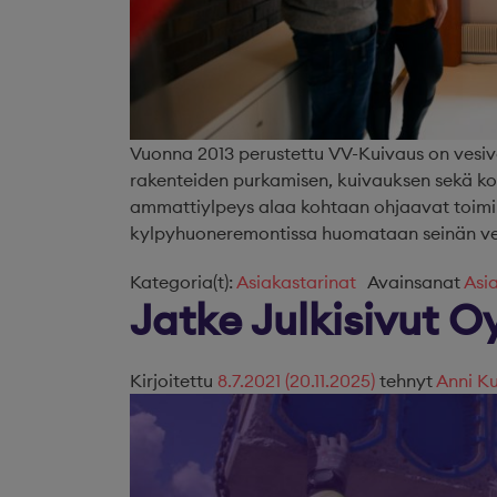
Vuonna 2013 perustettu VV-Kuivaus on vesiva
rakenteiden purkamisen, kuivauksen sekä kor
ammattiylpeys alaa kohtaan ohjaavat toimi
kylpyhuoneremontissa huomataan seinän vesi
Kategoria(t):
Asiakastarinat
Avainsanat
Asi
Jatke Julkisivut O
Kirjoitettu
8.7.2021
(20.11.2025)
tehnyt
Anni Ku