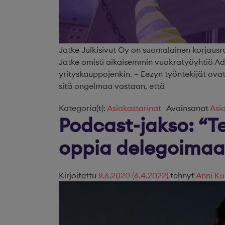
Jatke Julkisivut Oy on suomalainen korjausr
Jatke omisti aikaisemmin vuokratyöyhtiö Adi
yrityskauppojenkin. – Eezyn työntekijät ova
sitä ongelmaa vastaan, että
Kategoria(t):
Asiakastarinat
Avainsanat
Asi
Podcast-jakso: “Tei
oppia delegoimaa
Kirjoitettu
9.6.2020
(6.4.2022)
tehnyt
Anni Ku