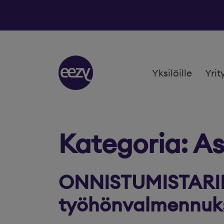
Siirry sisältöön
Yksilöille
Yrit
Kategoria:
As
ONNISTUMISTARINA
työhönvalmennuks