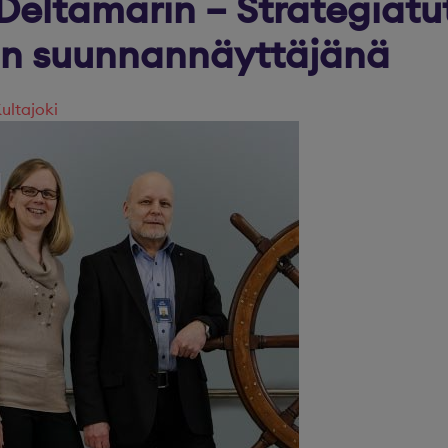
eltamarin – Strategiatu
nän suunnannäyttäjänä
ultajoki