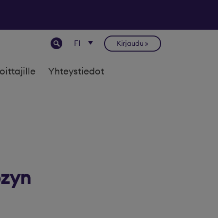
Kirjaudu
joittajille
Yhteystiedot
ezyn