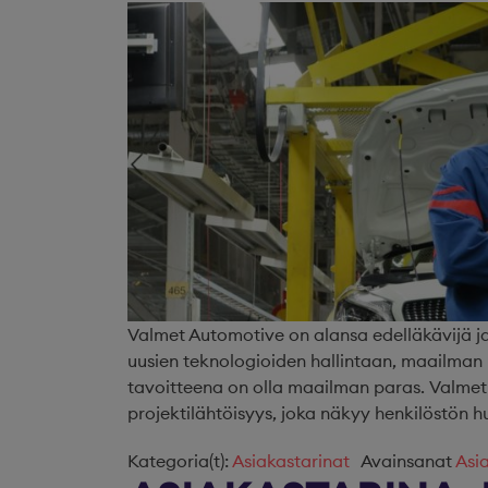
Valmet Automotive on alansa edelläkävijä j
uusien teknologioiden hallintaan, maailman
tavoitteena on olla maailman paras. Valmet 
projektilähtöisyys, joka näkyy henkilöstön h
Kategoria(t):
Asiakastarinat
Avainsanat
Asi