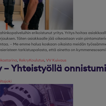
hinkopalveluihin erikoistunut yritys. Yritys hoitaa asiakkaa
jauksen. Täten asiakkaalle jää oikeastaan vain pintamateriaa
ntaa. – Me emme halua koskaan oikaista meidän työssämme.
eristeen tarkistuspalasta, että ainetta on kymmenesosamilli
akastarina
,
RekryKoulutus
,
VV Kuivaus
y – Yhteistyöllä onnistumi
ltajoki