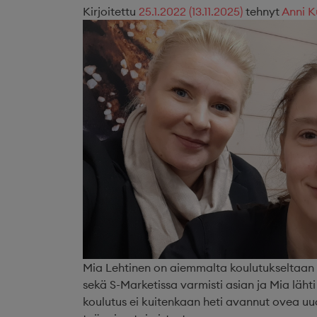
Kirjoitettu
25.1.2022
(13.11.2025)
tehnyt
Anni K
Mia Lehtinen on aiemmalta koulutukseltaan to
sekä S-Marketissa varmisti asian ja Mia lä
koulutus ei kuitenkaan heti avannut ovea uude