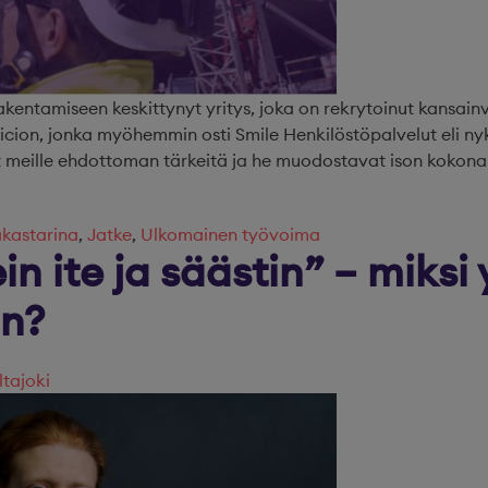
akentamiseen keskittynyt yritys, joka on rekrytoinut kansain
cion, jonka myöhemmin osti Smile Henkilöstöpalvelut eli nyky
t meille ehdottoman tärkeitä ja he muodostavat ison kokonai
akastarina
,
Jatke
,
Ulkomainen työvoima
n ite ja säästin” – miksi 
n?
ltajoki