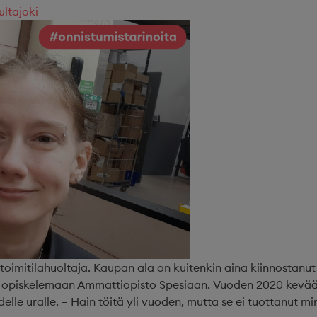
ultajoki
imitilahuoltaja. Kaupan ala on kuitenkin aina kiinnostanut 
hti opiskelemaan Ammattiopisto Spesiaan. Vuoden 2020 kevää
lle uralle. – Hain töitä yli vuoden, mutta se ei tuottanut mi