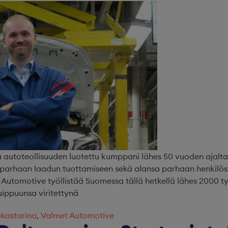
a autoteollisuuden luotettu kumppani lähes 50 vuoden ajalta
 parhaan laadun tuottamiseen sekä alansa parhaan henkilös
Automotive työllistää Suomessa tällä hetkellä lähes 2000 t
uippuunsa viritettynä
akastarina
,
Valmet Automotive