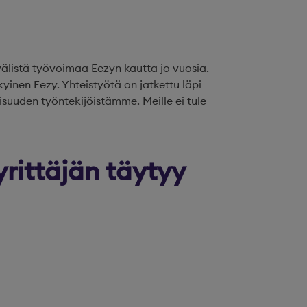
välistä työvoimaa Eezyn kautta jo vuosia.
inen Eezy. Yhteistyötä on jatkettu läpi
suuden työntekijöistämme. Meille ei tule
yrittäjän täytyy