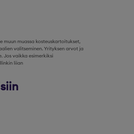
lle muun muassa kosteuskartoitukset,
lien valitseminen. Yrityksen arvot ja
 Jos vaikka esimerkiksi
nkin liian
siin