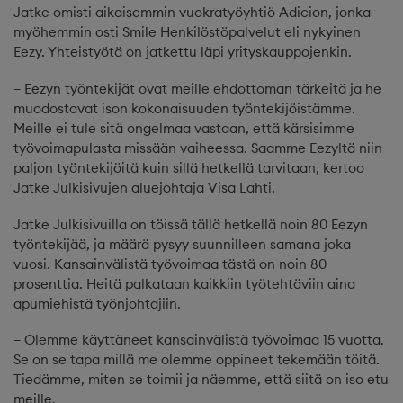
Jatke omisti aikaisemmin vuokratyöyhtiö Adicion, jonka
myöhemmin osti Smile Henkilöstöpalvelut eli nykyinen
Eezy. Yhteistyötä on jatkettu läpi yrityskauppojenkin.
– Eezyn työntekijät ovat meille ehdottoman tärkeitä ja he
muodostavat ison kokonaisuuden työntekijöistämme.
Meille ei tule sitä ongelmaa vastaan, että kärsisimme
työvoimapulasta missään vaiheessa. Saamme Eezyltä niin
paljon työntekijöitä kuin sillä hetkellä tarvitaan, kertoo
Jatke Julkisivujen aluejohtaja Visa Lahti.
Jatke Julkisivuilla on töissä tällä hetkellä noin 80 Eezyn
työntekijää, ja määrä pysyy suunnilleen samana joka
vuosi. Kansainvälistä työvoimaa tästä on noin 80
prosenttia. Heitä palkataan kaikkiin työtehtäviin aina
apumiehistä työnjohtajiin.
– Olemme käyttäneet kansainvälistä työvoimaa 15 vuotta.
Se on se tapa millä me olemme oppineet tekemään töitä.
Tiedämme, miten se toimii ja näemme, että siitä on iso etu
meille.