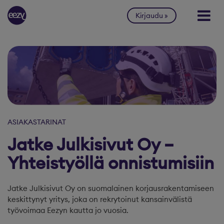
Siirry sisältöön
Kirjaudu
ASIAKASTARINAT
Jatke Julkisivut Oy –
Yhteistyöllä onnistumisiin
Jatke Julkisivut Oy on suomalainen korjausrakentamiseen
keskittynyt yritys, joka on rekrytoinut kansainvälistä
työvoimaa Eezyn kautta jo vuosia.