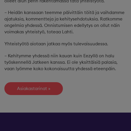
olleet alun perin rakentamassa tätä yhteistyötä.
– Heidän kanssaan teemme päivittäin töitä ja vaihdamme
ajatuksia, kommentteja ja kehitysehdotuksia. Ratkomme
ongelmia yhdessä. Onnistumisen edellytys on ollut näin
voimakas yhteistyö, toteaa Lahti.
Yhteistyötä aiotaan jatkaa myös tulevaisuudessa.
– Kehitymme yhdessä niin kauan kuin Eezyllä on halu
työskennellä Jatkeen kanssa. Ei ole yksittäisiä palasia,
vaan lyömme koko kokonaisuutta yhdessä eteenpäin.
Asiakastarinat