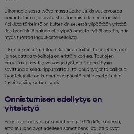
Ulkomaalaisessa työvoimassa Jatke Julkisivut arvostaa
ammattitaitoa ja sovituista säännöistä kiinni pitämistä.
Kaikista tärkeintä on kuitenkin se, että ylipäätään yrittää.
Jos työntekijä haluaa olla ylpeä omasta työjäljestään, hän
myös tuottaa laadukasta sellaista.
– Kun ulkomailta tullaan Suomeen töihin, halu tehdä töitä
ja noudattaa työaikoja on erittäin korkea. Taukojen
pituutta ei tarvitse valvoa ja työt aloitetaan täysin
sovittuna aikana, rippumatta siitä, onko työjohto paikalla.
Työntekijöille on kunnia-asia päästä heille asetettuihin
tavoitteisiin, kertoo Lahti.
Onnistumisen edellytys on
yhteistyö
Eezy ja Jatke ovat kulkeneet niin pitkään käsi kädessä,
että mukana ovat edelleen samat henkilöt, jotka ovat