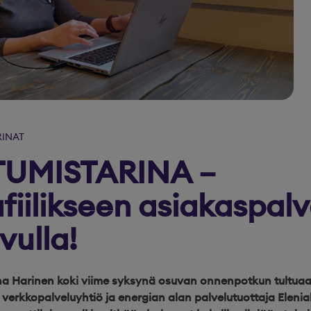
RINAT
UMISTARINA –
afiilikseen asiakaspal
vulla!
a Harinen koki viime syksynä osuvan onnenpotkun tultuaan
 verkkopalveluyhtiö ja energian alan palvelutuottaja Elenial