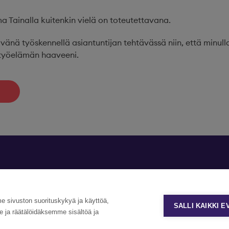
 Tainalla kuitenkin vielä on toteutettavana.
ivänä työskennellä asiantuntijan tehtävässä niin, että minul
 työelämän haaveeni.
Yhteystiedot »
sivuston suorituskykyä ja käyttöä,
©Copyright Eezy 2026
SALLI KAIKKI 
ja räätälöidäksemme sisältöä ja
Tietosuoja
Tietosuojaselosteet
Evästekäytäntö
Evästeasetukse