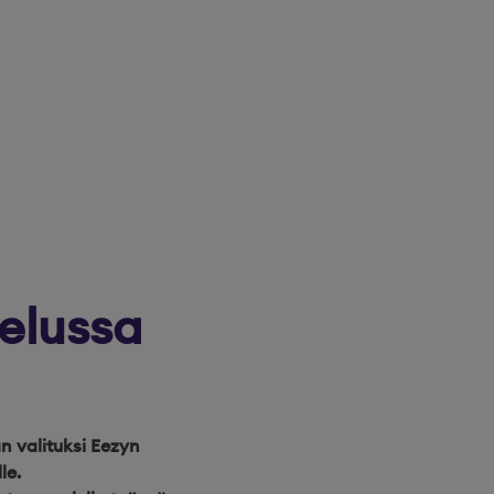
velussa
 valituksi Eezyn
le.