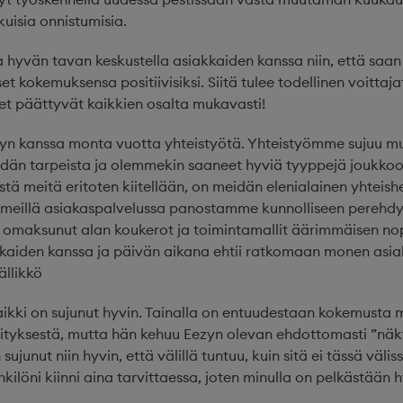
uisia onnistumisia.
a hyvän tavan keskustella asiakkaiden kanssa niin, että saa
t kokemuksensa positiivisiksi. Siitä tulee todellinen voittajafi
et päättyvät kaikkien osalta mukavasti!
n kanssa monta vuotta yhteistyötä. Yhteistyömme sujuu mu
dän tarpeista ja olemmekin saaneet hyviä tyyppejä joukk
stä meitä eritoten kiitellään, on meidän elenialainen yhteish
i meillä asiakaspalvelussa panostamme kunnolliseen perehdy
 omaksunut alan koukerot ja toimintamallit äärimmäisen nope
kaiden kanssa ja päivän aikana ehtii ratkomaan monen asia
ällikkö
ikki on sujunut hyvin. Tainalla on entuudestaan kokemusta 
ityksestä, mutta hän kehuu Eezyn olevan ehdottomasti ”nä
ujunut niin hyvin, että välillä tuntuu, kuin sitä ei tässä väliss
kilöni kiinni aina tarvittaessa, joten minulla on pelkästää