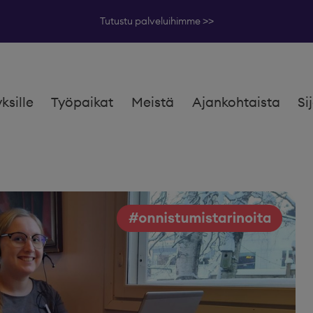
Tutustu palveluihimme >>
yksille
Työpaikat
Meistä
Ajankohtaista
Si