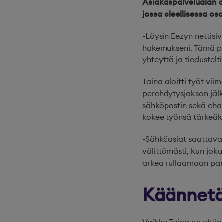
Asiakaspalvelualan am
jossa oleellisessa os
-Löysin Eezyn nettisi
hakemukseni. Tämä pai
yhteyttä ja tiedustelt
Taina aloitti työt vii
perehdytysjakson jäl
sähköpostin sekä chat
kokee työnsä tärkeäks
-Sähköasiat saattava
välittömästi, kun jok
arkea rullaamaan pa
Käännetää
Vaikka Taina on ehti