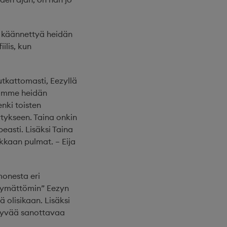
n käännettyä heidän
ilis, kun
tkattomasti, Eezyllä
oomme heidän
enki toisten
tykseen. Taina onkin
asti. Lisäksi Taina
kkaan pulmat. – Eija
monesta eri
kymättömin” Eezyn
ä olisikaan. Lisäksi
n hyvää sanottavaa