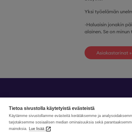
Yksi työelämän unelma
-Haluaisin jonakin pä
alainen. Se on minun
Asiakastarinat
Tietoa sivustolla käytetyistä evästeistä
Käytämme sivustollamme evästeitä kerätäksemme ja analysoidaksemme 
tarjotaksemme sosiaalisen median ominaisuuksia sekä parantaaksemme 
mainoksia.
Lue lisää