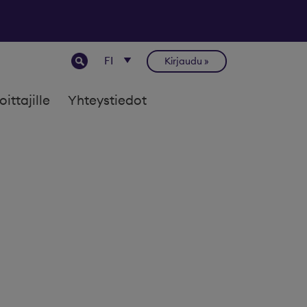
Kirjaudu
joittajille
Yhteystiedot