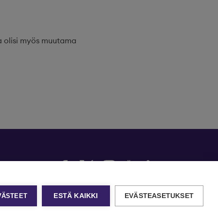
la olisi myös muutama
EVÄSTEET
ESTÄ KAIKKI
EVÄSTEASETUKSET
t