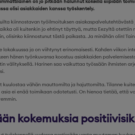
mattilainen oli jo pitkään halunnut kokeilla siipiään toimi
assa olisi asiakkaiden kanssa työskentely.
vuilta kiinnostavan työilmoituksen asiakaspalvelutehtävästä j
kka oli kuitenkin jo ehtinyt täyttyä, mutta Eezyltä otettii
iin, olisinko kiinnostunut tästä paikasta. Ja minähän olin! Tain
me lokakuussa ja on viihtynyt erinomaisesti. Kahden viikon int
keen hänen työnkuvansa koostuu asiakkaiden palvelemisest
in välityksellä. Harinen saa vaikuttaa työssään ihmisten ar
i.
t kuulostaa vähän mauttomilta ja hajuttomilta. Tilanne kuit
u asia ei enää toimikaan odotetusti. On hienoa tietää, että v
remmin.
n kokemuksia positiivisik
nyt työskennellä uudessa pestissään vasta muutaman kuukau