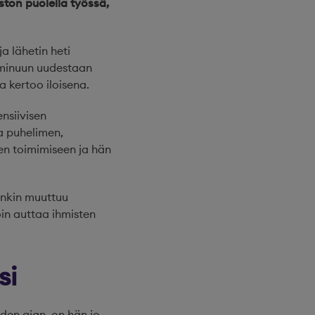
ston puolella työssä,
a lähetin heti
n minuun uudestaan
a kertoo iloisena.
ensiivisen
a puhelimen,
jen toimimiseen ja hän
enkin muuttuu
oin auttaa ihmisten
si
den ajan, on hän jo