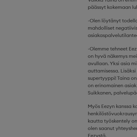
päässyt kokemaan luk
-Olen löytänyt todell
mahdolliset negatiivise
asiakaspalvelutilante
-Olemme tehneet Eezy
on hyvä näkemys mei
avullaan. Yksi asia mi
auttamisessa. Lisäks
supertyyppi! Taina on
on erinomainen asiak
Suikkanen, palvelupä
Myös Eezyn kanssa ka
henkilöstövuokrausyr
kautta työskentely on s
olen saanut yhteyshen
Eezystä.