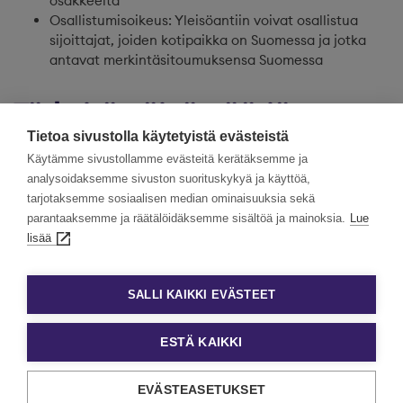
osakkeelta
Osallistumisoikeus: Yleisöantiin voivat osallistua
sijoittajat, joiden kotipaikka on Suomessa ja jotka
antavat merkintäsitoumuksensa Suomessa
Tärkeitä päivämääriä
Tietoa sivustolla käytetyistä evästeistä
Käytämme sivustollamme evästeitä kerätäksemme ja
7.6.2018
Listautumisannin merkintäaika alkaa
analysoidaksemme sivuston suorituskykyä ja käyttöä,
kello
tarjotaksemme sosiaalisen median ominaisuuksia sekä
10.00
parantaaksemme ja räätälöidäksemme sisältöä ja mainoksia.
Lue
lisää
14.6.2018
Listautumisannin merkintäaika voidaan
kello
keskeyttää aikaisintaan
16.00
SALLI KAIKKI EVÄSTEET
Arviolta
Yleisöannin ja henkilöstöannin
ESTÄ KAIKKI
15.6.2018
merkintäaika päättyy
kello
16.00
EVÄSTEASETUKSET