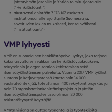
johtoryhmän jäsenille ja Yhtiön toimitusjohtajalle
(”Henkilöstöanti”)
alustavasti enintään 7 178 167 osaketta
institutionaalisille sijoittajille Suomessa ja,
soveltuvien lakien mukaisesti, kansainvälisesti
(”Instituutioanti”)
VMP lyhyesti
VMP on suomalainen henkilöstöpalveluyritys, joka tarjoaa
kokonaisvaltaisen valikoiman henkilöstövuokrauksen,
rekrytoinnin ja organisaation kehittämisen sekä
itsensätyöllistämisen palveluita. Vuonna 2017 VMP työllisti
suoraan ja ketjuyritystensä kautta noin 14 000
vuokratyöntekijää, toteutti noin 400 rekrytointiprojektia ja
noin 70 organisaationkehittämisprojektia ja yhtiön
itsensätyöllistämispalvelussa oli noin 20 000
rekisteröitynyttä käyttäjää.
VMP:n visiona on auttaa työnantajia ja työntekijöitä