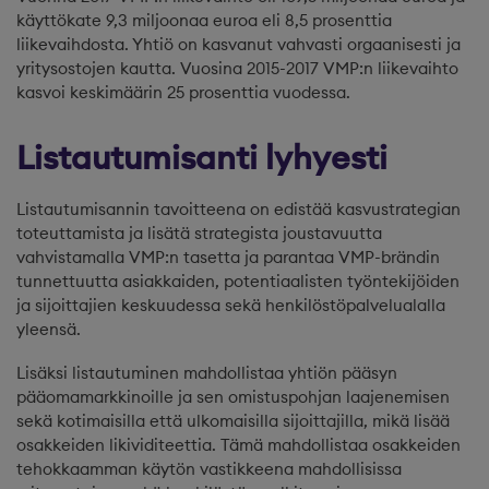
käyttökate 9,3 miljoonaa euroa eli 8,5 prosenttia
liikevaihdosta. Yhtiö on kasvanut vahvasti orgaanisesti ja
yritysostojen kautta. Vuosina 2015-2017 VMP:n liikevaihto
kasvoi keskimäärin 25 prosenttia vuodessa.
Listautumisanti lyhyesti
Listautumisannin tavoitteena on edistää kasvustrategian
toteuttamista ja lisätä strategista joustavuutta
vahvistamalla VMP:n tasetta ja parantaa VMP-brändin
tunnettuutta asiakkaiden, potentiaalisten työntekijöiden
ja sijoittajien keskuudessa sekä henkilöstöpalvelualalla
yleensä.
Lisäksi listautuminen mahdollistaa yhtiön pääsyn
pääomamarkkinoille ja sen omistuspohjan laajenemisen
sekä kotimaisilla että ulkomaisilla sijoittajilla, mikä lisää
osakkeiden likividiteettia. Tämä mahdollistaa osakkeiden
tehokkaamman käytön vastikkeena mahdollisissa