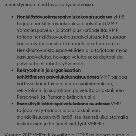
menestymään muuttuvassa työelämässä.
Henkilöstövuokrau
spalvelukokonaisuudessa
yhtiö
tarjoaa henkilöstövuokrauksen palveluita VMP
Varamiespalvelu- ja Staff plus -brändeillä. VMP
tarjoaa henkilöstövuokrauspalveluita sekä suoraan
konserniyritystensä että franchiseketjun kautta.
Henkilöstövuokrauspalveluiden alla tarjotaan myös
kasvupalveluita, hoivapalveluita sekä digitaalisia
palveluita eli robottityövoimaa.
Rekrytoinnin ja organisaation
kehittämisen
palvelukokonaisuudessa
VMP tarjoaa
kattavia koulutuksen, muutosvalmennuksen,
rekrytoinnin ja suorahaun palveluita asiakkailleen
Personnel- ja Romana-brändien alla.
Itsensätyöllistämis
palvelukokonaisuudessa
VMP
tarjoaa Eezy-brändin alla asiakkailleen
mahdollisuuden työllistää itse itsensä ulkoistamalla
laskutuksen ja hallinnolliset työt VMP:lle.
Vuonna 2017 VMP:n liikevaihto oli 109,5 miljoonaa euroa ja