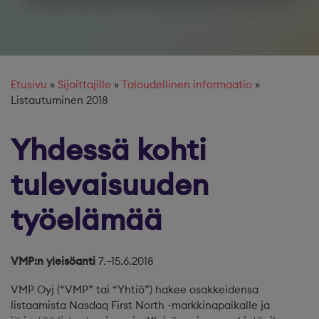
Etusivu
»
Sijoittajille
»
Taloudellinen informaatio
»
Listautuminen 2018
Yhdessä kohti
tulevaisuuden
työelämää
VMP:n yleisöanti
7.–15.6.2018
VMP Oyj (“VMP” tai “Yhtiö”) hakee osakkeidensa
listaamista Nasdaq First North -markkinapaikalle ja