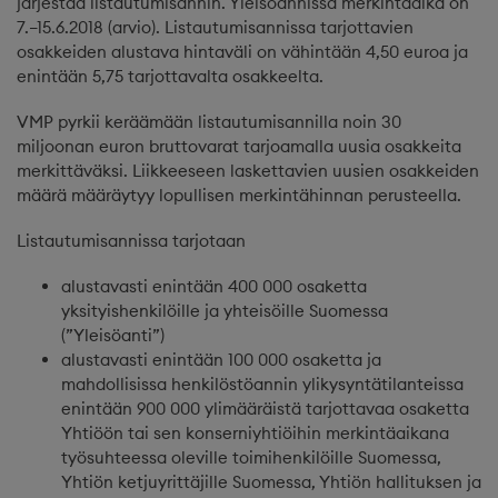
järjestää listautumisannin. Yleisöannissa merkintäaika on
7.–15.6.2018 (arvio). Listautumisannissa tarjottavien
osakkeiden alustava hintaväli on vähintään 4,50 euroa ja
enintään 5,75 tarjottavalta osakkeelta.
VMP pyrkii keräämään listautumisannilla noin 30
miljoonan euron bruttovarat tarjoamalla uusia osakkeita
merkittäväksi. Liikkeeseen laskettavien uusien osakkeiden
määrä määräytyy lopullisen merkintähinnan perusteella.
Listautumisannissa tarjotaan
alustavasti enintään 400 000 osaketta
yksityishenkilöille ja yhteisöille Suomessa
(”Yleisöanti”)
alustavasti enintään 100 000 osaketta ja
mahdollisissa henkilöstöannin ylikysyntätilanteissa
enintään 900 000 ylimääräistä tarjottavaa osaketta
Yhtiöön tai sen konserniyhtiöihin merkintäaikana
työsuhteessa oleville toimihenkilöille Suomessa,
Yhtiön ketjuyrittäjille Suomessa, Yhtiön hallituksen ja