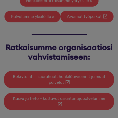
Henkilöstöratkaisumme yrityksille
Palvelumme yksilöille
Avoimet työpaikat
Ratkaisumme organisaatiosi
vahvistamiseen:
Rekrytointi – suorahaut, henkilöarvioinnit ja muut
palvelut
Kasvu ja tieto – kattavat asiantuntijapalvelumme