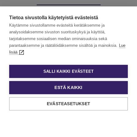
Muut palvelumme:
Tietoa sivustolla käytetyistä evästeistä
Käytämme sivustollamme evästeitä kerätäksemme ja
analysoidaksemme sivuston suorituskykyä ja käyttöä,
tarjotaksemme sosiaalisen median ominaisuuksia sekä
Kevytyrittäjät
Työllisyyspalvelut
parantaaksemme ja räätälöidäksemme sisältöä ja mainoksia.
Lue
lisää
Valmennuskurssit
SALLI KAIKKI EVÄSTEET
ESTÄ KAIKKI
EVÄSTEASETUKSET