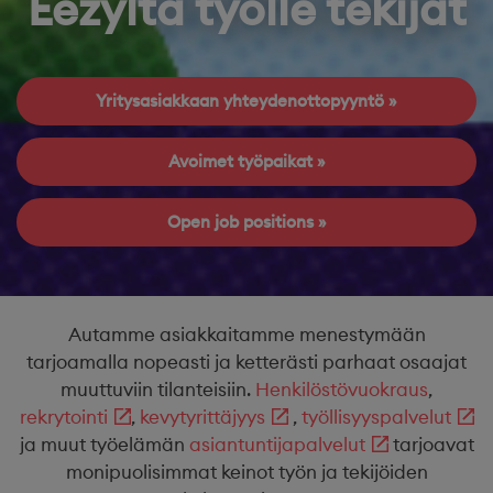
Eezyltä työlle tekijät
Yritysasiakkaan yhteydenottopyyntö
Avoimet työpaikat
Open job positions
Autamme asiakkaitamme menestymään
tarjoamalla nopeasti ja ketterästi parhaat osaajat
muuttuviin tilanteisiin.
Henkilöstövuokraus
,
rekrytointi
,
kevytyrittäjyys
,
työllisyyspalvelut
ja muut työelämän
asiantuntijapalvelut
tarjoavat
monipuolisimmat keinot työn ja tekijöiden