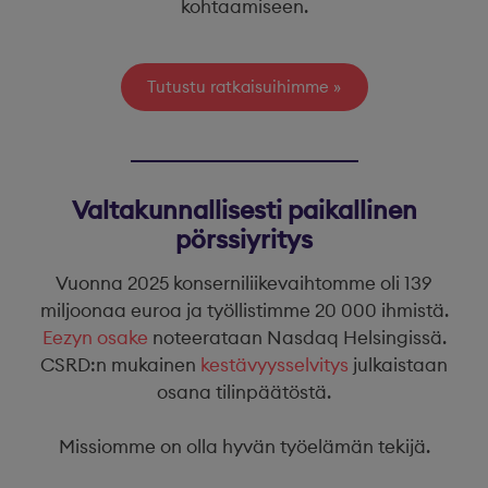
kohtaamiseen.
Tutustu ratkaisuihimme
Valtakunnallisesti paikallinen
pörssiyritys
Vuonna 2025 konserniliikevaihtomme oli 139
miljoonaa euroa ja työllistimme 20 000 ihmistä.
Eezyn osake
noteerataan Nasdaq Helsingissä.
CSRD:n mukainen
kestävyysselvitys
julkaistaan
osana tilinpäätöstä.
Missiomme on olla hyvän työelämän tekijä.