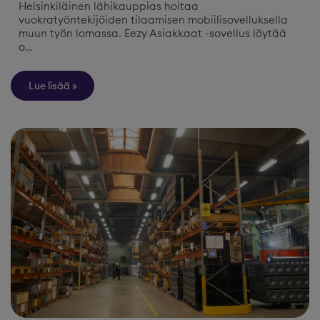
Helsinkiläinen lähikauppias hoitaa
vuokratyöntekijöiden tilaamisen mobiilisovelluksella
muun työn lomassa. Eezy Asiakkaat -sovellus löytää
o…
Lue lisää