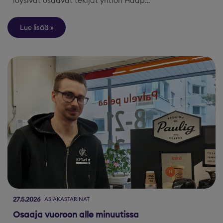
löysivät osaavat tekijät yhtiön Haap…
Lue lisää
27.5.2026
ASIAKASTARINAT
Osaaja vuoroon alle minuutissa