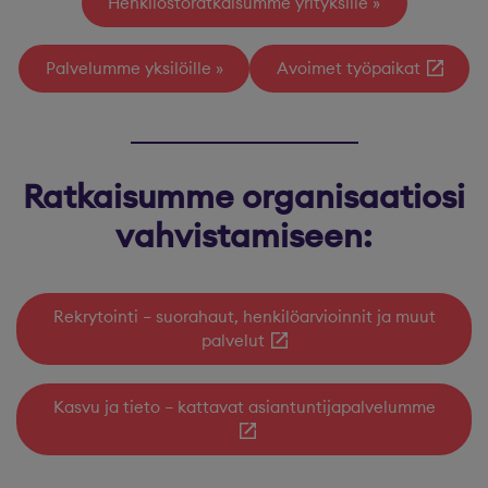
Henkilöstöratkaisumme yrityksille
Palvelumme yksilöille
Avoimet työpaikat
Ratkaisumme organisaatiosi
vahvistamiseen:
Rekrytointi – suorahaut, henkilöarvioinnit ja muut
palvelut
Kasvu ja tieto – kattavat asiantuntijapalvelumme