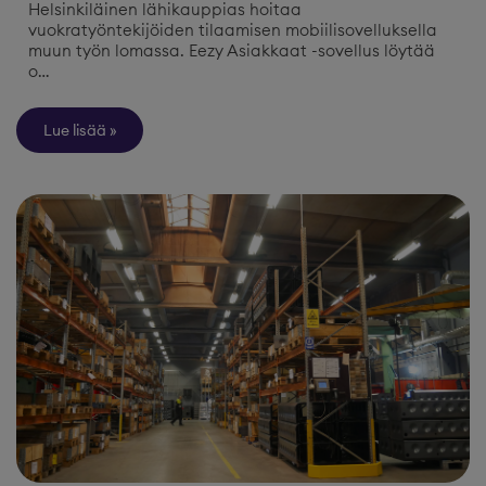
Helsinkiläinen lähikauppias hoitaa
vuokratyöntekijöiden tilaamisen mobiilisovelluksella
muun työn lomassa. Eezy Asiakkaat -sovellus löytää
o…
Lue lisää