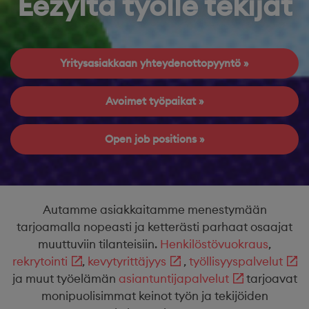
Eezyltä työlle tekijät
Yritysasiakkaan yhteydenottopyyntö
Avoimet työpaikat
Open job positions
Autamme asiakkaitamme menestymään
tarjoamalla nopeasti ja ketterästi parhaat osaajat
muuttuviin tilanteisiin.
Henkilöstövuokraus
,
rekrytointi
,
kevytyrittäjyys
,
työllisyyspalvelut
ja muut työelämän
asiantuntijapalvelut
tarjoavat
monipuolisimmat keinot työn ja tekijöiden