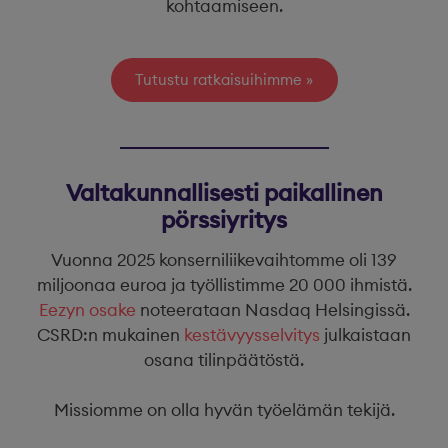
kohtaamiseen.
Tutustu ratkaisuihimme
Valtakunnallisesti paikallinen
pörssiyritys
Vuonna 2025 konserniliikevaihtomme oli 139
miljoonaa euroa ja työllistimme 20 000 ihmistä.
Eezyn osake
noteerataan Nasdaq Helsingissä.
CSRD:n mukainen
kestävyysselvitys
julkaistaan
osana tilinpäätöstä.
Missiomme on olla hyvän työelämän tekijä.