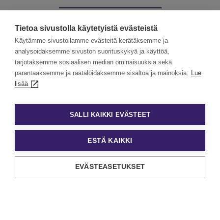
Muut palvelumme:
Tietoa sivustolla käytetyistä evästeistä
Käytämme sivustollamme evästeitä kerätäksemme ja
analysoidaksemme sivuston suorituskykyä ja käyttöä,
tarjotaksemme sosiaalisen median ominaisuuksia sekä
Kevytyrittäjät
Työllisyyspalvelut
parantaaksemme ja räätälöidäksemme sisältöä ja mainoksia.
Lue
lisää
Valmennuskurssit
SALLI KAIKKI EVÄSTEET
ESTÄ KAIKKI
EVÄSTEASETUKSET