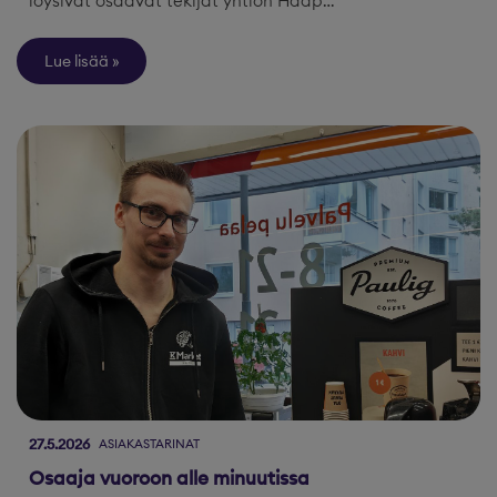
löysivät osaavat tekijät yhtiön Haap…
Lue lisää
27.5.2026
ASIAKASTARINAT
Osaaja vuoroon alle minuutissa