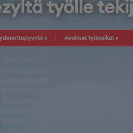
zyltä työlle teki
eydenottopyyntö
Avoimet työpaikat