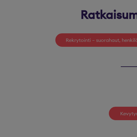
Ratkaisum
Rekrytointi – suorahaut, henkil
Kevytyr