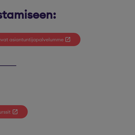
stamiseen:
tavat asiantuntijapalvelumme
rssit