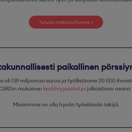
Tutustu ratkaisuihimme
takunnallisesti paikallinen pörssiyr
oli 139 miljoonaa euroa ja työllistimme 20 000 ihmis
. CSRD:n mukainen
kestävyysselvitys
julkaistaan osana 
Missiomme on olla hyvän työelämän tekijä.