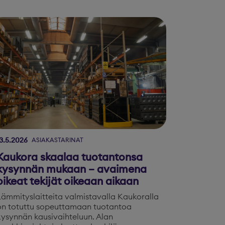
3.5.2026
ASIAKASTARINAT
Kaukora skaalaa tuotantonsa
kysynnän mukaan – avaimena
oikeat tekijät oikeaan aikaan
Lämmityslaitteita valmistavalla Kaukoralla
on totuttu sopeuttamaan tuotantoa
kysynnän kausivaihteluun. Alan