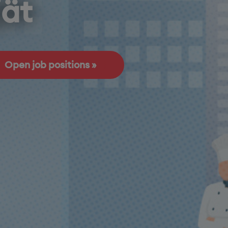
jät
Open job positions