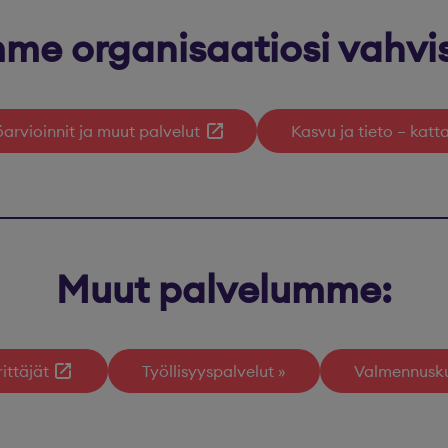
me organisaatiosi vahvi
öarvioinnit ja muut palvelut
Kasvu ja tieto – kat
Muut palvelumme:
ittäjät
Työllisyyspalvelut
Valmennusku