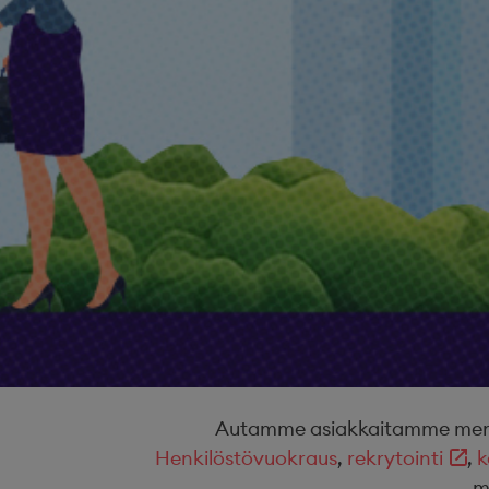
Autamme asiakkaitamme menest
Henkilöstövuokraus
,
rekrytointi
,
k
m