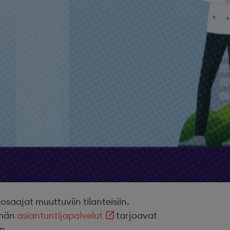
ajat muuttuviin tilanteisiin.
ämän
asiantuntijapalvelut
tarjoavat
n.