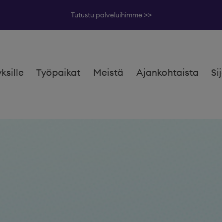
Tutustu palveluihimme >>
yksille
Työpaikat
Meistä
Ajankohtaista
Si