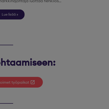
markkinajohtaja luottaa henkilös…
Lue lisää
kohtaamiseen:
oimet työpaikat