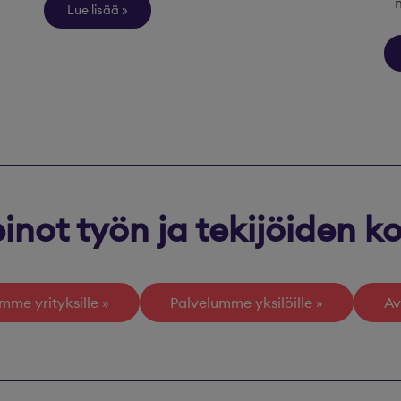
Lue lisää
inot työn ja tekijöiden 
mme yrityksille
Palvelumme yksilöille
Av