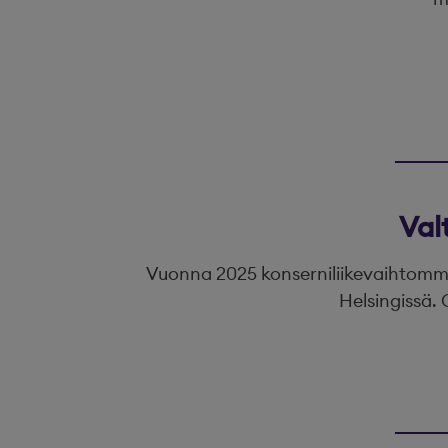
Val
Vuonna 2025 konserniliikevaihtomme 
Helsingissä