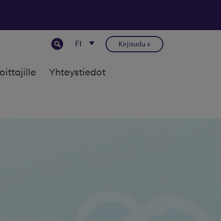
Kirjaudu
joittajille
Yhteystiedot