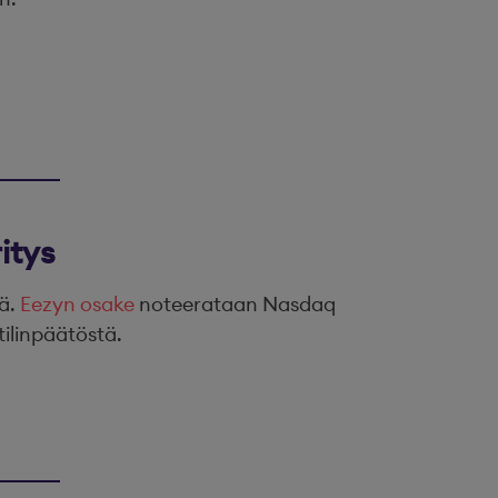
itys
tä.
Eezyn osake
noteerataan Nasdaq
tilinpäätöstä.