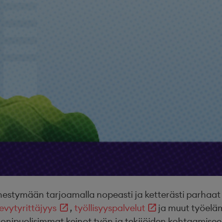
ymään tarjoamalla nopeasti ja ketterästi parhaat osa
evytyrittäjyys
,
työllisyyspalvelut
ja muut työel
onipuolisimmat keinot työn ja tekijöiden kohtaamisee