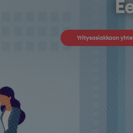
Ee
Yritysasiakkaan yht