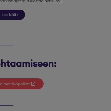
markkinajohtaja luottaa henkilös…
Lue lisää
kohtaamiseen:
oimet työpaikat