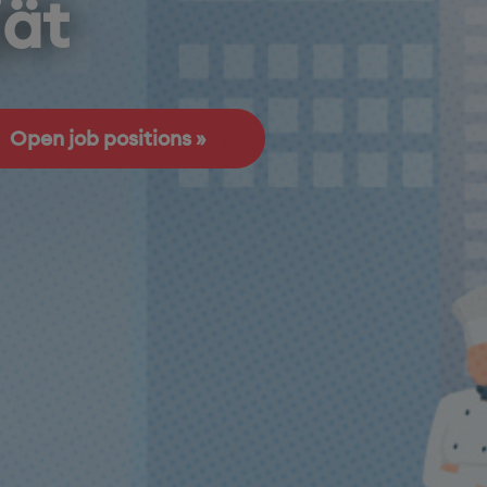
jät
Open job positions