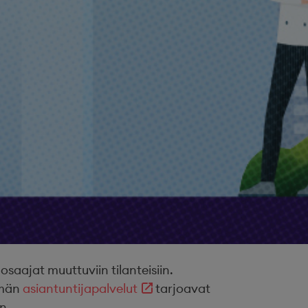
ajat muuttuviin tilanteisiin.
ämän
asiantuntijapalvelut
tarjoavat
n.