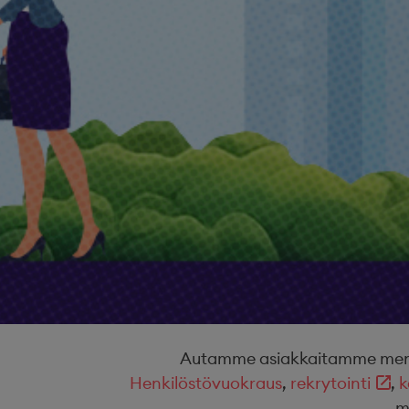
Autamme asiakkaitamme menest
Henkilöstövuokraus
,
rekrytointi
,
k
m