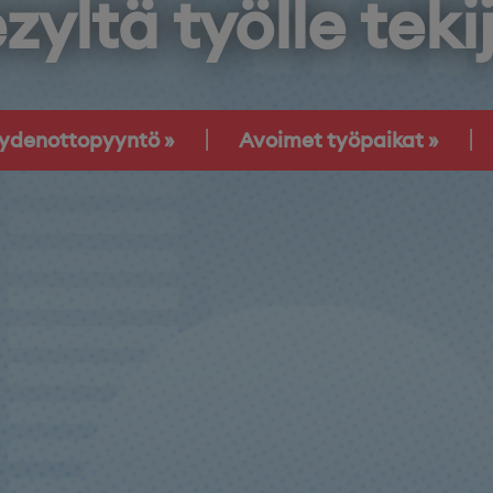
zyltä työlle teki
eydenottopyyntö
Avoimet työpaikat