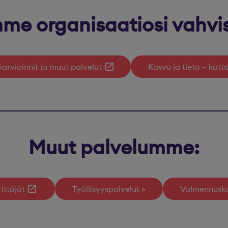
me organisaatiosi vahvi
öarvioinnit ja muut palvelut
Kasvu ja tieto – kat
Muut palvelumme:
ittäjät
Työllisyyspalvelut
Valmennusku