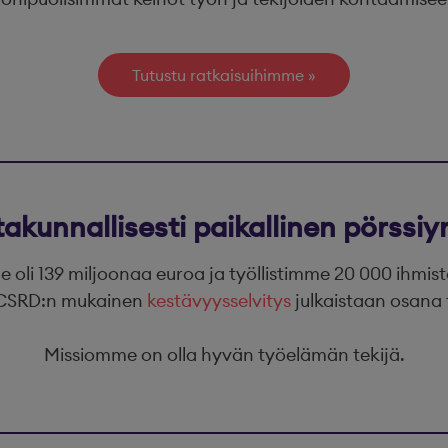
Tutustu ratkaisuihimme
takunnallisesti paikallinen pörssiyr
oli 139 miljoonaa euroa ja työllistimme 20 000 ihmis
. CSRD:n mukainen
kestävyysselvitys
julkaistaan osana 
Missiomme on olla hyvän työelämän tekijä.