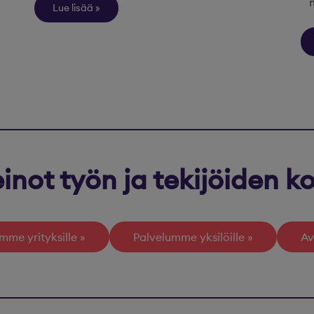
Lue lisää
inot työn ja tekijöiden 
mme yrityksille
Palvelumme yksilöille
Av