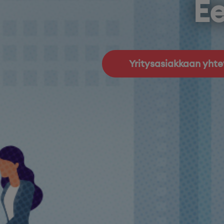
Ee
Yritysasiakkaan yht