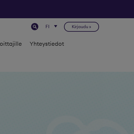
Kirjaudu
joittajille
Yhteystiedot