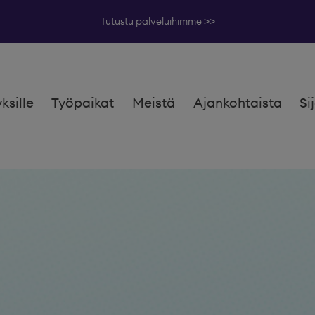
Tutustu palveluihimme >>
yksille
Työpaikat
Meistä
Ajankohtaista
Si