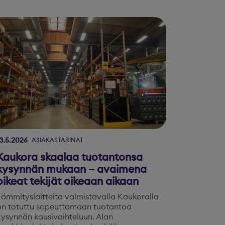
3.5.2026
ASIAKASTARINAT
Kaukora skaalaa tuotantonsa
kysynnän mukaan – avaimena
oikeat tekijät oikeaan aikaan
Lämmityslaitteita valmistavalla Kaukoralla
on totuttu sopeuttamaan tuotantoa
kysynnän kausivaihteluun. Alan