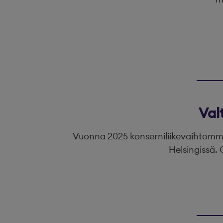
Val
Vuonna 2025 konserniliikevaihtomme 
Helsingissä