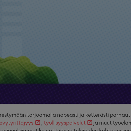
ymään tarjoamalla nopeasti ja ketterästi parhaat osa
evytyrittäjyys
,
työllisyyspalvelut
ja muut työel
onipuolisimmat keinot työn ja tekijöiden kohtaamisee