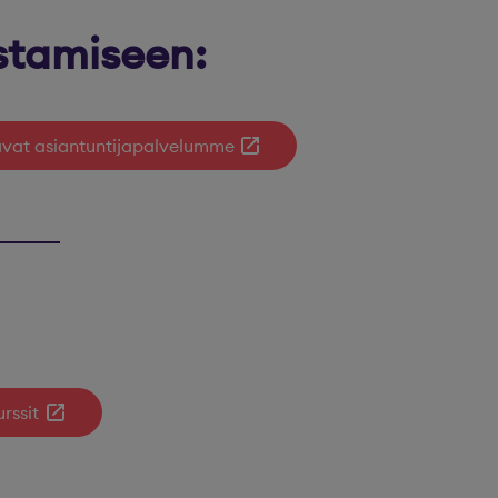
stamiseen:
tavat asiantuntijapalvelumme
rssit