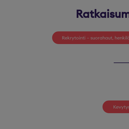
Ratkaisum
Rekrytointi – suorahaut, henkil
Kevytyr