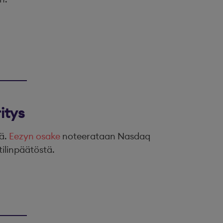
itys
tä.
Eezyn osake
noteerataan Nasdaq
tilinpäätöstä.