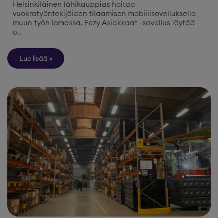
Helsinkiläinen lähikauppias hoitaa
vuokratyöntekijöiden tilaamisen mobiilisovelluksella
muun työn lomassa. Eezy Asiakkaat -sovellus löytää
o…
Lue lisää