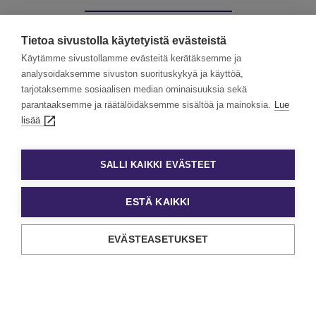
Muut palvelumme:
Tietoa sivustolla käytetyistä evästeistä
Käytämme sivustollamme evästeitä kerätäksemme ja
analysoidaksemme sivuston suorituskykyä ja käyttöä,
tarjotaksemme sosiaalisen median ominaisuuksia sekä
Kevytyrittäjät
Työllisyyspalvelut
parantaaksemme ja räätälöidäksemme sisältöä ja mainoksia.
Lue
lisää
Valmennuskurssit
SALLI KAIKKI EVÄSTEET
ESTÄ KAIKKI
EVÄSTEASETUKSET