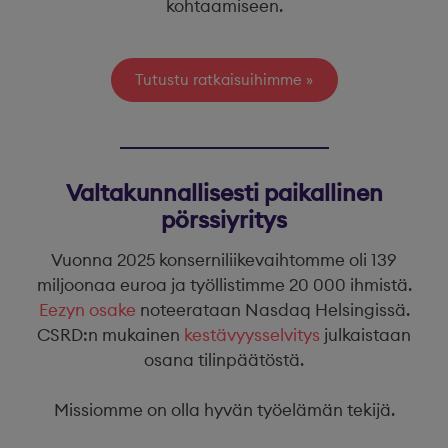
kohtaamiseen.
Tutustu ratkaisuihimme
Valtakunnallisesti paikallinen
pörssiyritys
Vuonna 2025 konserniliikevaihtomme oli 139
miljoonaa euroa ja työllistimme 20 000 ihmistä.
Eezyn osake
noteerataan Nasdaq Helsingissä.
CSRD:n mukainen
kestävyysselvitys
julkaistaan
osana tilinpäätöstä.
Missiomme on olla hyvän työelämän tekijä.