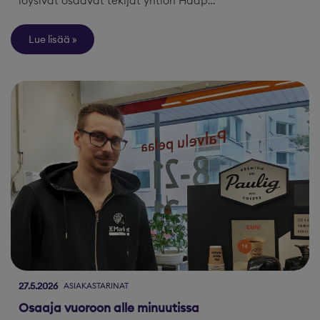
löysivät osaavat tekijät yhtiön Haap…
Lue lisää
27.5.2026
ASIAKASTARINAT
Osaaja vuoroon alle minuutissa