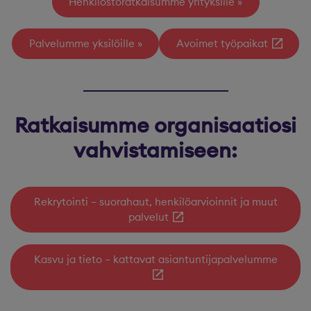
Henkilöstöratkaisumme yrityksille
Palvelumme yksilöille
Avoimet työpaikat
Ratkaisumme organisaatiosi
vahvistamiseen:
Rekrytointi – suorahaut, henkilöarvioinnit ja muut
palvelut
Kasvu ja tieto – kattavat asiantuntijapalvelumme