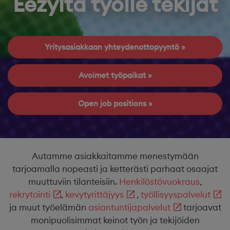
Eezyltä työlle tekijät
Yritysasiakkaan yhteydenottopyyntö
Avoimet työpaikat
Open job positions
Autamme asiakkaitamme menestymään
tarjoamalla nopeasti ja ketterästi parhaat osaajat
muuttuviin tilanteisiin.
Henkilöstövuokraus
,
rekrytointi
,
kevytyrittäjyys
,
työllisyyspalvelut
ja muut työelämän
asiantuntijapalvelut
tarjoavat
monipuolisimmat keinot työn ja tekijöiden