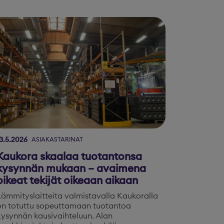
3.5.2026
ASIAKASTARINAT
Kaukora skaalaa tuotantonsa
kysynnän mukaan – avaimena
oikeat tekijät oikeaan aikaan
Lämmityslaitteita valmistavalla Kaukoralla
on totuttu sopeuttamaan tuotantoa
kysynnän kausivaihteluun. Alan