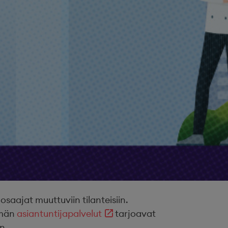
ajat muuttuviin tilanteisiin.
ämän
asiantuntijapalvelut
tarjoavat
n.