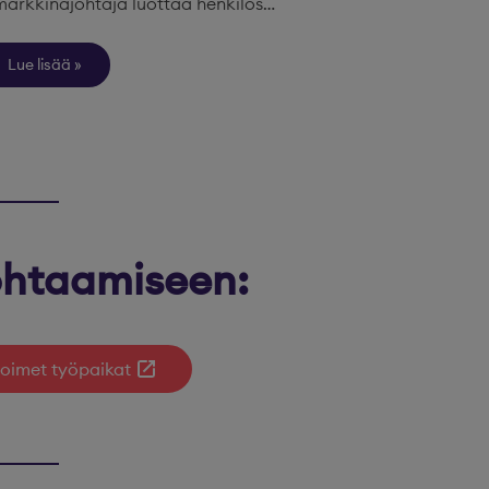
markkinajohtaja luottaa henkilös…
Lue lisää
kohtaamiseen:
oimet työpaikat