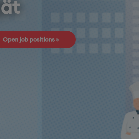
jät
Open job positions