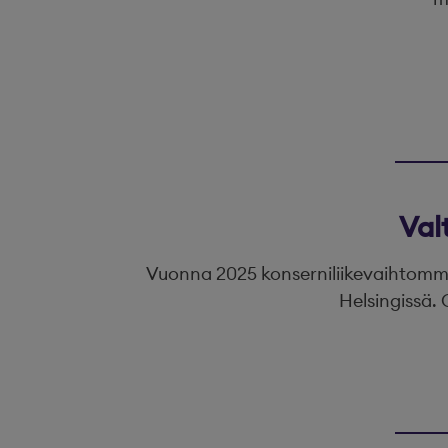
Val
Vuonna 2025 konserniliikevaihtomme 
Helsingissä