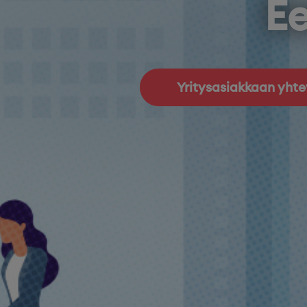
Ee
Yritysasiakkaan yht