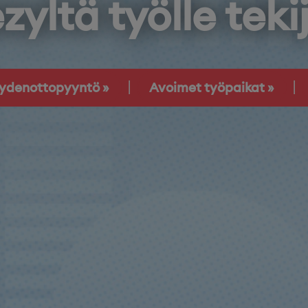
zyltä työlle teki
eydenottopyyntö
Avoimet työpaikat