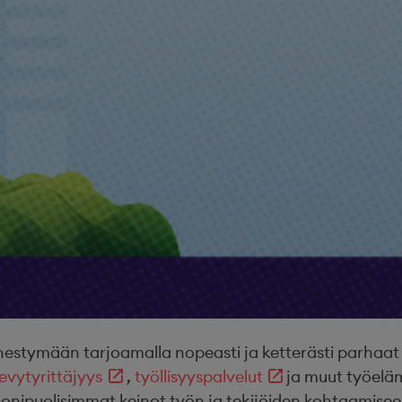
ymään tarjoamalla nopeasti ja ketterästi parhaat osa
evytyrittäjyys
,
työllisyyspalvelut
ja muut työel
onipuolisimmat keinot työn ja tekijöiden kohtaamisee