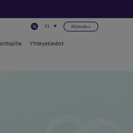
Kirjaudu
joittajille
Yhteystiedot