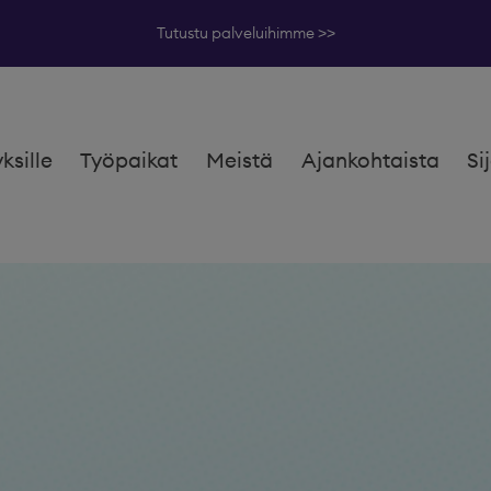
Tutustu palveluihimme >>
yksille
Työpaikat
Meistä
Ajankohtaista
Si