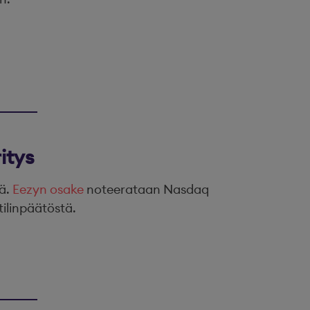
itys
tä.
Eezyn osake
noteerataan Nasdaq
tilinpäätöstä.