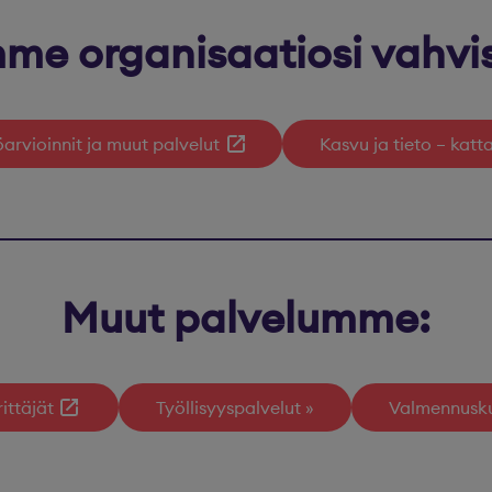
me organisaatiosi vahvi
öarvioinnit ja muut palvelut
Kasvu ja tieto – kat
Muut palvelumme:
ittäjät
Työllisyyspalvelut
Valmennusku