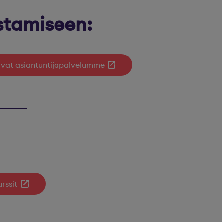
stamiseen:
tavat asiantuntijapalvelumme
rssit