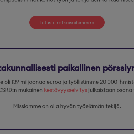
Tutustu ratkaisuihimme
takunnallisesti paikallinen pörssiyr
oli 139 miljoonaa euroa ja työllistimme 20 000 ihmis
. CSRD:n mukainen
kestävyysselvitys
julkaistaan osana 
Missiomme on olla hyvän työelämän tekijä.