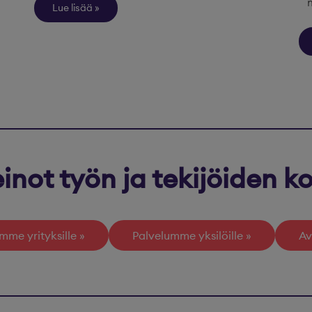
Lue lisää
inot työn ja tekijöiden 
mme yrityksille
Palvelumme yksilöille
Av