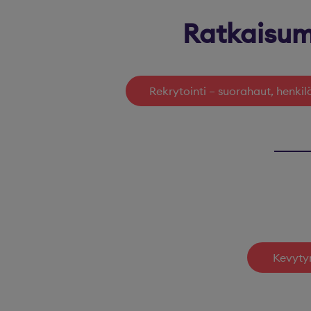
Ratkaisum
Rekrytointi – suorahaut, henkil
Kevytyr