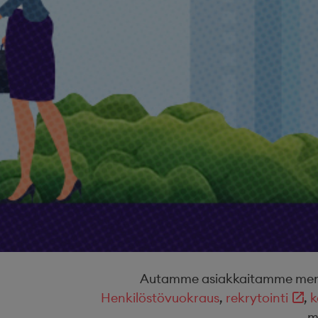
Autamme asiakkaitamme menest
Henkilöstövuokraus
,
rekrytointi
,
k
m