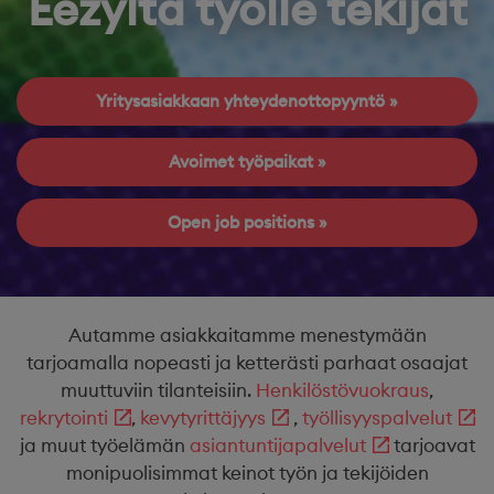
Eezyltä työlle tekijät
Yritysasiakkaan yhteydenottopyyntö
Avoimet työpaikat
Open job positions
Autamme asiakkaitamme menestymään
tarjoamalla nopeasti ja ketterästi parhaat osaajat
muuttuviin tilanteisiin.
Henkilöstövuokraus
,
rekrytointi
,
kevytyrittäjyys
,
työllisyyspalvelut
ja muut työelämän
asiantuntijapalvelut
tarjoavat
monipuolisimmat keinot työn ja tekijöiden