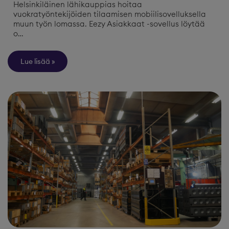
Helsinkiläinen lähikauppias hoitaa
vuokratyöntekijöiden tilaamisen mobiilisovelluksella
muun työn lomassa. Eezy Asiakkaat -sovellus löytää
o…
Lue lisää