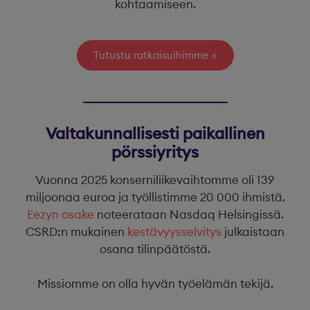
kohtaamiseen.
Tutustu ratkaisuihimme
Valtakunnallisesti paikallinen
pörssiyritys
Vuonna 2025 konserniliikevaihtomme oli 139
miljoonaa euroa ja työllistimme 20 000 ihmistä.
Eezyn osake
noteerataan Nasdaq Helsingissä.
CSRD:n mukainen
kestävyysselvitys
julkaistaan
osana tilinpäätöstä.
Missiomme on olla hyvän työelämän tekijä.