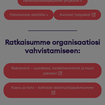
Henkilöstöratkaisumme yrityksille
Palvelumme yksilöille
Avoimet työpaikat
Ratkaisumme organisaatiosi
vahvistamiseen:
Rekrytointi – suorahaut, henkilöarvioinnit ja muut
palvelut
Kasvu ja tieto – kattavat asiantuntijapalvelumme