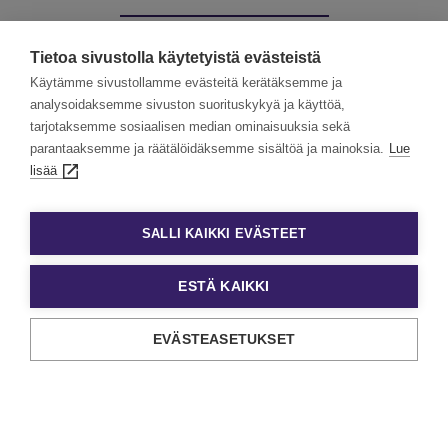
Muut palvelumme:
Tietoa sivustolla käytetyistä evästeistä
Käytämme sivustollamme evästeitä kerätäksemme ja
analysoidaksemme sivuston suorituskykyä ja käyttöä,
tarjotaksemme sosiaalisen median ominaisuuksia sekä
Kevytyrittäjät
Työllisyyspalvelut
parantaaksemme ja räätälöidäksemme sisältöä ja mainoksia.
Lue
lisää
Valmennuskurssit
SALLI KAIKKI EVÄSTEET
ESTÄ KAIKKI
EVÄSTEASETUKSET