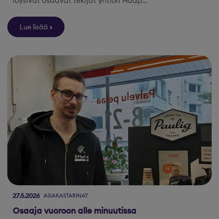
löysivät osaavat tekijät yhtiön Haap…
Lue lisää
27.5.2026
ASIAKASTARINAT
Osaaja vuoroon alle minuutissa