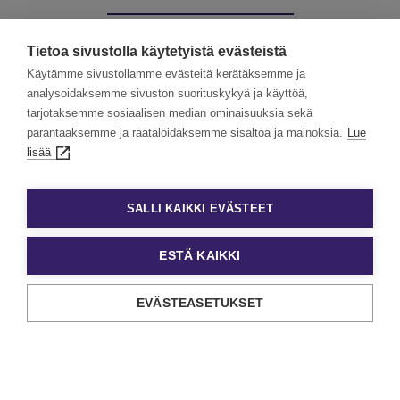
Muut palvelumme:
Tietoa sivustolla käytetyistä evästeistä
Käytämme sivustollamme evästeitä kerätäksemme ja
analysoidaksemme sivuston suorituskykyä ja käyttöä,
tarjotaksemme sosiaalisen median ominaisuuksia sekä
Kevytyrittäjät
Työllisyyspalvelut
parantaaksemme ja räätälöidäksemme sisältöä ja mainoksia.
Lue
lisää
Valmennuskurssit
SALLI KAIKKI EVÄSTEET
ESTÄ KAIKKI
EVÄSTEASETUKSET