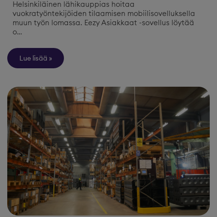
Helsinkiläinen lähikauppias hoitaa
vuokratyöntekijöiden tilaamisen mobiilisovelluksella
muun työn lomassa. Eezy Asiakkaat -sovellus löytää
o…
Lue lisää