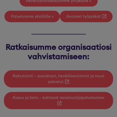
Henkilöstöratkaisumme yrityksille
Palvelumme yksilöille
Avoimet työpaikat
Ratkaisumme organisaatiosi
vahvistamiseen:
Rekrytointi – suorahaut, henkilöarvioinnit ja muut
palvelut
Kasvu ja tieto – kattavat asiantuntijapalvelumme