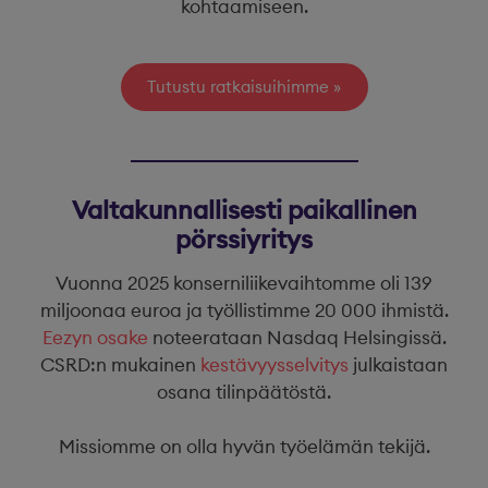
kohtaamiseen.
Tutustu ratkaisuihimme
Valtakunnallisesti paikallinen
pörssiyritys
Vuonna 2025 konserniliikevaihtomme oli 139
miljoonaa euroa ja työllistimme 20 000 ihmistä.
Eezyn osake
noteerataan Nasdaq Helsingissä.
CSRD:n mukainen
kestävyysselvitys
julkaistaan
osana tilinpäätöstä.
Missiomme on olla hyvän työelämän tekijä.