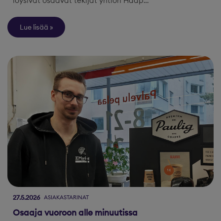
löysivät osaavat tekijät yhtiön Haap…
Lue lisää
27.5.2026
ASIAKASTARINAT
Osaaja vuoroon alle minuutissa