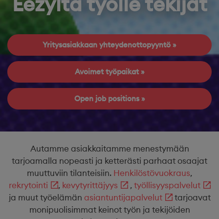
Eezyltä työlle tekijät
Yritysasiakkaan yhteydenottopyyntö
Avoimet työpaikat
Open job positions
Autamme asiakkaitamme menestymään
tarjoamalla nopeasti ja ketterästi parhaat osaajat
muuttuviin tilanteisiin.
Henkilöstövuokraus
,
rekrytointi
,
kevytyrittäjyys
,
työllisyyspalvelut
ja muut työelämän
asiantuntijapalvelut
tarjoavat
monipuolisimmat keinot työn ja tekijöiden