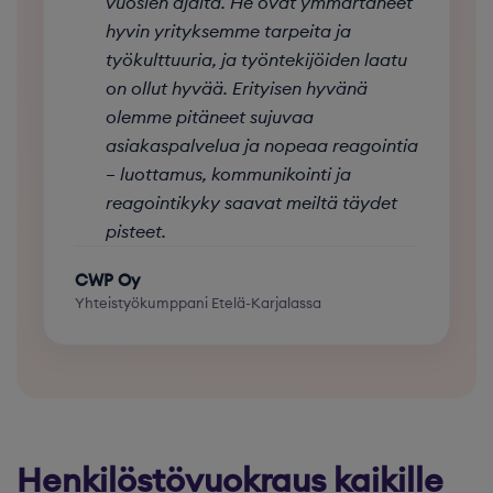
vuosien ajalta. He ovat ymmärtäneet
hyvin yrityksemme tarpeita ja
työkulttuuria, ja työntekijöiden laatu
on ollut hyvää. Erityisen hyvänä
olemme pitäneet sujuvaa
asiakaspalvelua ja nopeaa reagointia
– luottamus, kommunikointi ja
reagointikyky saavat meiltä täydet
pisteet.
CWP Oy
Yhteistyökumppani Etelä-Karjalassa
Henkilöstövuokraus kaikille