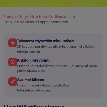
Etusivu
»
Yrityksille
»
Henkilöstövuokraus
»
Henkilöstövuokraus Lappeenrannassa
Työvuorot täytetään minuuteissa
25 % vuoroista täyttyy alle minuutissa – ei viikkojen
rekryprosessia
Riskitön rekrytointi
Maksat vain tehdyistä tunneista – joustavasti ilman
pitkiä sitoumuksia
Avaimet käteen
Hoidamme rekrytoinnin, palkat ja
työnantajavelvoitteet