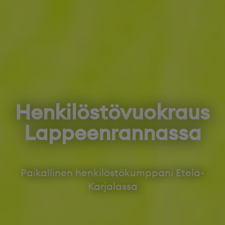
Henkilöstövuokraus
Lappeenrannassa
Paikallinen henkilöstökumppani Etelä-
Karjalassa