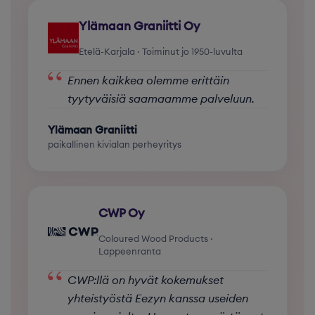
Ylämaan Graniitti Oy
Etelä-Karjala · Toiminut jo 1950-luvulta
“
Ennen kaikkea olemme erittäin
tyytyväisiä saamaamme palveluun.
Ylämaan Graniitti
paikallinen kivialan perheyritys
CWP Oy
Coloured Wood Products ·
Lappeenranta
“
CWP:llä on hyvät kokemukset
yhteistyöstä Eezyn kanssa useiden