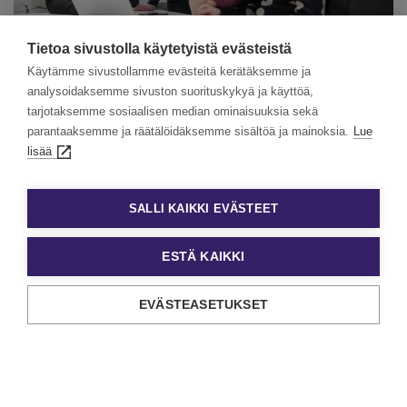
Tietoa sivustolla käytetyistä evästeistä
Käytämme sivustollamme evästeitä kerätäksemme ja
analysoidaksemme sivuston suorituskykyä ja käyttöä,
tarjotaksemme sosiaalisen median ominaisuuksia sekä
Lappeenrannan tiimimme tapaa asiakkaita säännöllisesti –
parantaaksemme ja räätälöidäksemme sisältöä ja mainoksia.
Lue
ymmärrämme alueen yritysten arjen, kausivaihtelut ja
lisää
todelliset tekijätarpeet.
SALLI KAIKKI EVÄSTEET
Näin nopeasti löydät tekijän
ESTÄ KAIKKI
EVÄSTEASETUKSET
Työvuorot täytetään minuuteissa