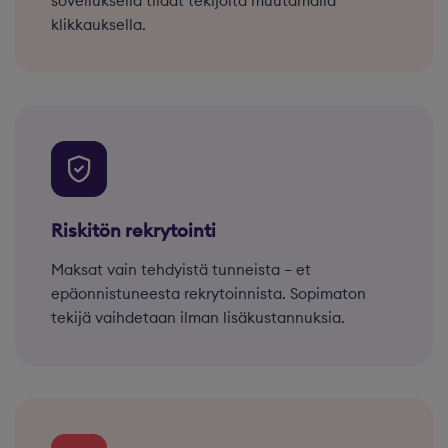
sovelluksella tilaat tekijöitä muutamalla
klikkauksella.
Riskitön rekrytointi
Maksat vain tehdyistä tunneista – et
epäonnistuneesta rekrytoinnista. Sopimaton
tekijä vaihdetaan ilman lisäkustannuksia.