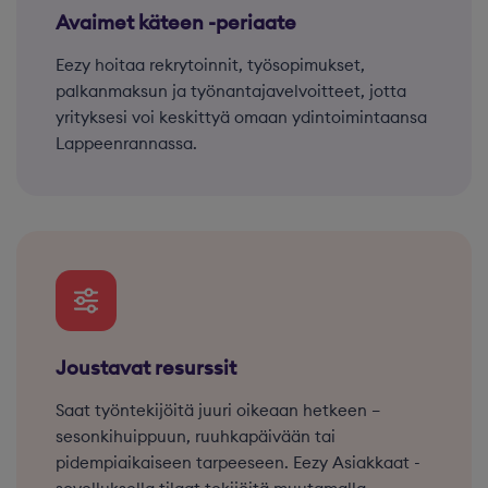
Avaimet käteen -periaate
Eezy hoitaa rekrytoinnit, työsopimukset,
palkanmaksun ja työnantajavelvoitteet, jotta
yrityksesi voi keskittyä omaan ydintoimintaansa
Lappeenrannassa.
Joustavat resurssit
Saat työntekijöitä juuri oikeaan hetkeen –
sesonkihuippuun, ruuhkapäivään tai
pidempiaikaiseen tarpeeseen. Eezy Asiakkaat -