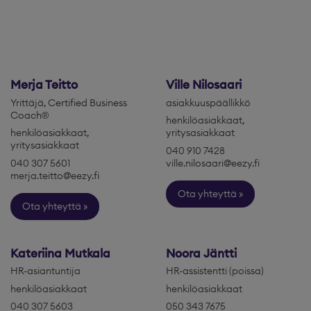
Merja Teitto
Ville Nilosaari
Yrittäjä, Certified Business
asiakkuuspäällikkö
Coach®
henkilöasiakkaat,
henkilöasiakkaat,
yritysasiakkaat
yritysasiakkaat
040 910 7428
040 307 5601
ville.nilosaari@eezy.fi
merja.teitto@eezy.fi
Ota yhteyttä
Ota yhteyttä
Kateriina Mutkala
Noora Jäntti
HR-asiantuntija
HR-assistentti (poissa)
henkilöasiakkaat
henkilöasiakkaat
040 307 5603
050 343 7675