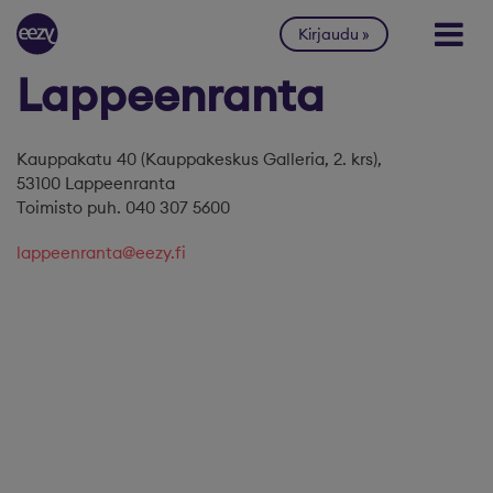
Siirry sisältöön
Kirjaudu
Lappeenranta
Kauppakatu 40 (Kauppakeskus Galleria, 2. krs),
53100 Lappeenranta
Toimisto puh. 040 307 5600
lappeenranta@eezy.fi