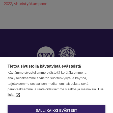
2022
,
yhteistyökumppani
Tietoa sivustolla käytetyistä evästeistä
Käytämme sivustollamme evästeitä kerätäksemme ja
Yhteystiedot »
analysoidaksemme sivuston suorituskykyä ja käyttöä,
tarjotaksemme sosiaalisen median ominaisuuksia sekä
©Copyright Eezy 2026
parantaaksemme ja räätälöidäksemme sisältöä ja mainoksia.
Lue
lisää
Tietosuoja
Tietosuojaselosteet
SALLI KAIKKI EVÄSTEET
Evästekäytäntö