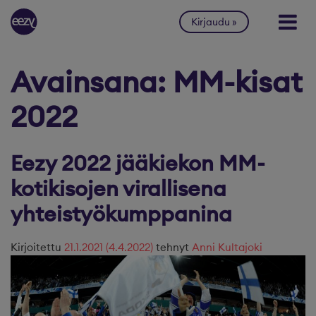
Siirry sisältöön
Kirjaudu
Avainsana:
MM-kisat
2022
Eezy 2022 jääkiekon MM-
kotikisojen virallisena
yhteistyökumppanina
Kirjoitettu
21.1.2021
(4.4.2022)
tehnyt
Anni Kultajoki