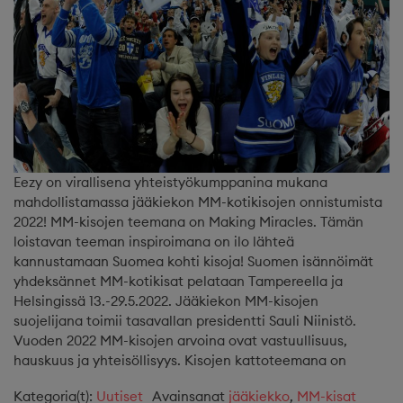
Eezy on virallisena yhteistyökumppanina mukana
mahdollistamassa jääkiekon MM-kotikisojen onnistumista
2022! MM-kisojen teemana on Making Miracles. Tämän
loistavan teeman inspiroimana on ilo lähteä
kannustamaan Suomea kohti kisoja! Suomen isännöimät
yhdeksännet MM-kotikisat pelataan Tampereella ja
Helsingissä 13.-29.5.2022. Jääkiekon MM-kisojen
suojelijana toimii tasavallan presidentti Sauli Niinistö.
Vuoden 2022 MM-kisojen arvoina ovat vastuullisuus,
hauskuus ja yhteisöllisyys. Kisojen kattoteemana on
Kategoria(t):
Uutiset
Avainsanat
jääkiekko
,
MM-kisat