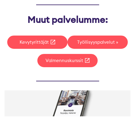
Muut palvelumme:
Kevytyrittäjät
Työllisyyspalvelut
Valmennuskurssit