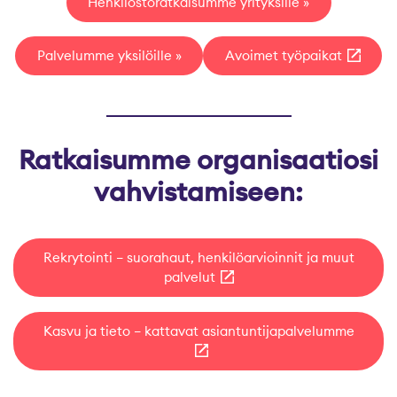
Henkilöstöratkaisumme yrityksille
Palvelumme yksilöille
Avoimet työpaikat
Ratkaisumme organisaatiosi
vahvistamiseen:
Rekrytointi – suorahaut, henkilöarvioinnit ja muut
palvelut
Kasvu ja tieto – kattavat asiantuntijapalvelumme