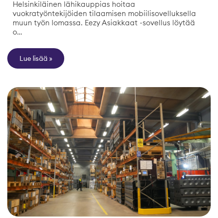
Helsinkiläinen lähikauppias hoitaa
vuokratyöntekijöiden tilaamisen mobiilisovelluksella
muun työn lomassa. Eezy Asiakkaat -sovellus löytää
o…
Lue lisää