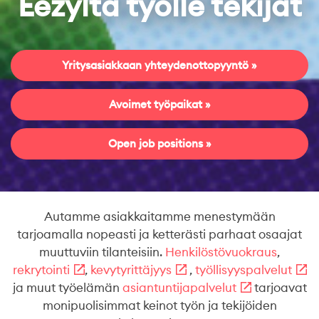
Eezyltä työlle tekijät
Yritysasiakkaan yhteydenottopyyntö
Avoimet työpaikat
Open job positions
Autamme asiakkaitamme menestymään
tarjoamalla nopeasti ja ketterästi parhaat osaajat
muuttuviin tilanteisiin.
Henkilöstövuokraus
,
rekrytointi
,
kevytyrittäjyys
,
työllisyyspalvelut
ja muut työelämän
asiantuntijapalvelut
tarjoavat
monipuolisimmat keinot työn ja tekijöiden