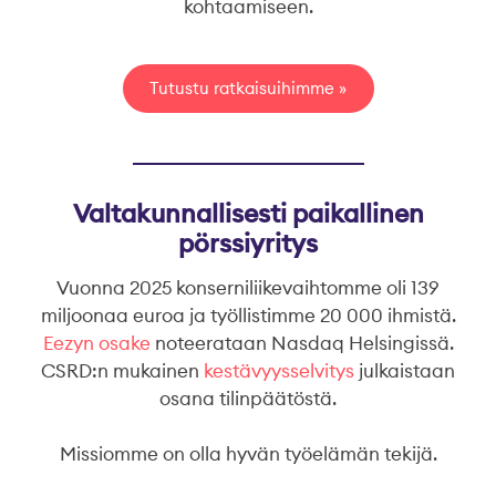
kohtaamiseen.
Tutustu ratkaisuihimme
Valtakunnallisesti paikallinen
pörssiyritys
Vuonna 2025 konserniliikevaihtomme oli 139
miljoonaa euroa ja työllistimme 20 000 ihmistä.
Eezyn osake
noteerataan Nasdaq Helsingissä.
CSRD:n mukainen
kestävyysselvitys
julkaistaan
osana tilinpäätöstä.
Missiomme on olla hyvän työelämän tekijä.