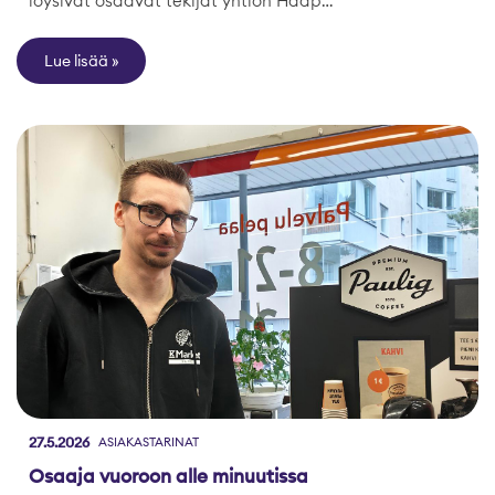
löysivät osaavat tekijät yhtiön Haap…
Lue lisää
27.5.2026
ASIAKASTARINAT
Osaaja vuoroon alle minuutissa