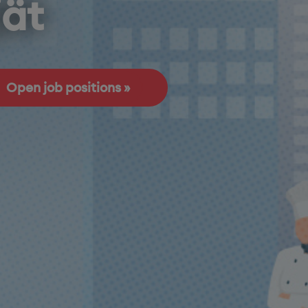
jät
Open job positions