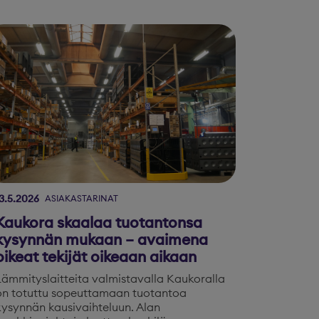
3.5.2026
ASIAKASTARINAT
Kaukora skaalaa tuotantonsa
kysynnän mukaan – avaimena
oikeat tekijät oikeaan aikaan
Lämmityslaitteita valmistavalla Kaukoralla
on totuttu sopeuttamaan tuotantoa
kysynnän kausivaihteluun. Alan