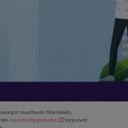
ajat muuttuviin tilanteisiin.
ämän
asiantuntijapalvelut
tarjoavat
n.