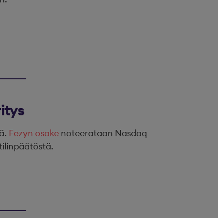
itys
tä.
Eezyn osake
noteerataan Nasdaq
tilinpäätöstä.