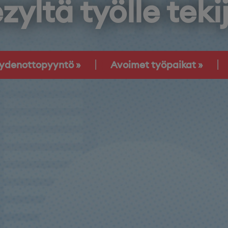
zyltä työlle teki
eydenottopyyntö
Avoimet työpaikat