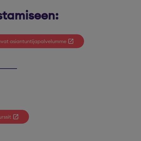
stamiseen:
tavat asiantuntijapalvelumme
rssit