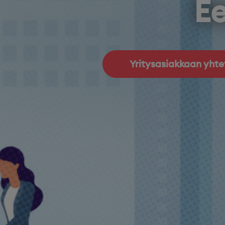
Ee
Yritysasiakkaan yht