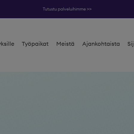
Tutustu palveluihimme >>
yksille
Työpaikat
Meistä
Ajankohtaista
Si