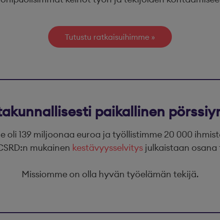
Tutustu ratkaisuihimme
takunnallisesti paikallinen pörssiyr
oli 139 miljoonaa euroa ja työllistimme 20 000 ihmis
. CSRD:n mukainen
kestävyysselvitys
julkaistaan osana 
Missiomme on olla hyvän työelämän tekijä.