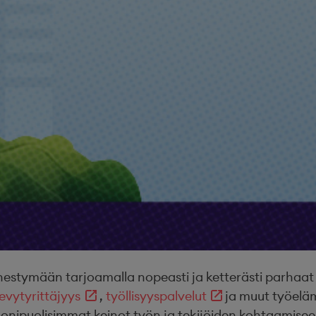
ymään tarjoamalla nopeasti ja ketterästi parhaat osa
evytyrittäjyys
,
työllisyyspalvelut
ja muut työel
onipuolisimmat keinot työn ja tekijöiden kohtaamisee