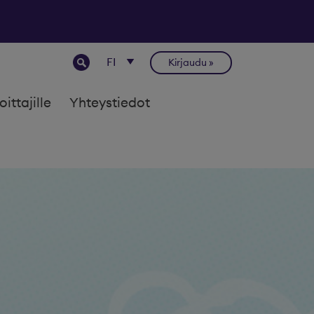
Kirjaudu
joittajille
Yhteystiedot