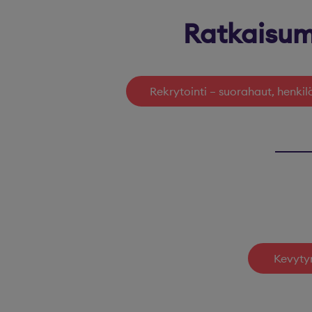
Ratkaisum
Rekrytointi – suorahaut, henkil
Kevytyr