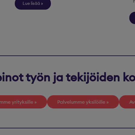
Lue lisää
inot työn ja tekijöiden 
mme yrityksille
Palvelumme yksilöille
Av