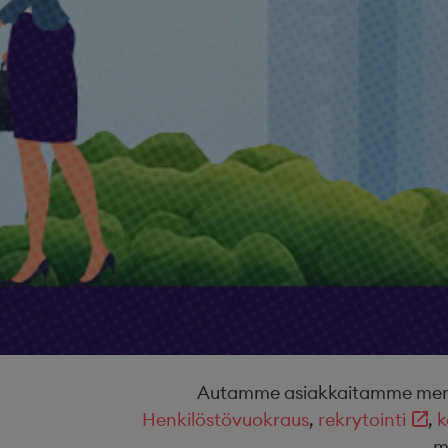
Autamme asiakkaitamme menest
Henkilöstövuokraus
,
rekrytointi
,
k
m