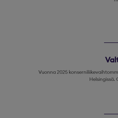
Val
Vuonna 2025 konserniliikevaihtomme 
Helsingissä