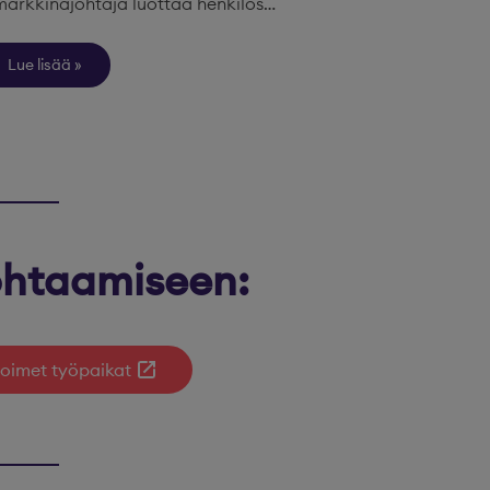
markkinajohtaja luottaa henkilös…
Lue lisää
kohtaamiseen:
oimet työpaikat