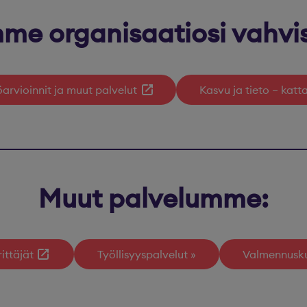
me organisaatiosi vahvi
öarvioinnit ja muut palvelut
Kasvu ja tieto – kat
Muut palvelumme:
ittäjät
Työllisyyspalvelut
Valmennusku