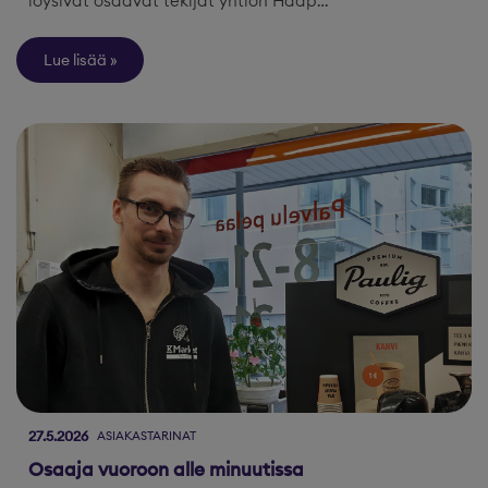
löysivät osaavat tekijät yhtiön Haap…
Lue lisää
27.5.2026
ASIAKASTARINAT
Osaaja vuoroon alle minuutissa