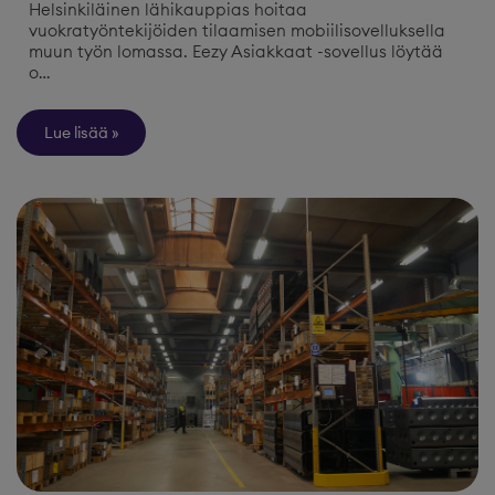
Helsinkiläinen lähikauppias hoitaa
vuokratyöntekijöiden tilaamisen mobiilisovelluksella
muun työn lomassa. Eezy Asiakkaat -sovellus löytää
o…
Lue lisää