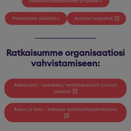
Henkilöstöratkaisumme yrityksille
Palvelumme yksilöille
Avoimet työpaikat
Ratkaisumme organisaatiosi
vahvistamiseen:
Rekrytointi – suorahaut, henkilöarvioinnit ja muut
palvelut
Kasvu ja tieto – kattavat asiantuntijapalvelumme