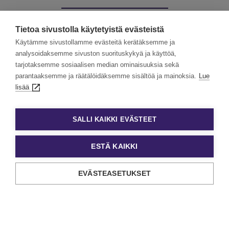
Muut palvelumme:
Tietoa sivustolla käytetyistä evästeistä
Käytämme sivustollamme evästeitä kerätäksemme ja
analysoidaksemme sivuston suorituskykyä ja käyttöä,
tarjotaksemme sosiaalisen median ominaisuuksia sekä
Kevytyrittäjät
Työllisyyspalvelut
parantaaksemme ja räätälöidäksemme sisältöä ja mainoksia.
Lue
lisää
Valmennuskurssit
SALLI KAIKKI EVÄSTEET
ESTÄ KAIKKI
EVÄSTEASETUKSET