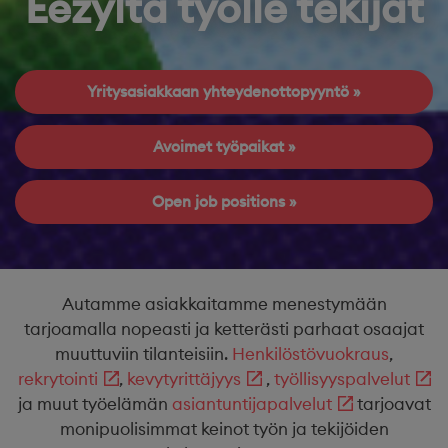
Eezyltä työlle tekijät
Yritysasiakkaan yhteydenottopyyntö
Avoimet työpaikat
Open job positions
Autamme asiakkaitamme menestymään
tarjoamalla nopeasti ja ketterästi parhaat osaajat
muuttuviin tilanteisiin.
Henkilöstövuokraus
,
rekrytointi
,
kevytyrittäjyys
,
työllisyyspalvelut
ja muut työelämän
asiantuntijapalvelut
tarjoavat
monipuolisimmat keinot työn ja tekijöiden