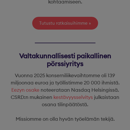
kohtaamiseen.
Tutustu ratkaisuihimme
Valtakunnallisesti paikallinen
pörssiyritys
Vuonna 2025 konserniliikevaihtomme oli 139
miljoonaa euroa ja työllistimme 20 000 ihmistä.
Eezyn osake
noteerataan Nasdaq Helsingissä.
CSRD:n mukainen
kestävyysselvitys
julkaistaan
osana tilinpäätöstä.
Missiomme on olla hyvän työelämän tekijä.