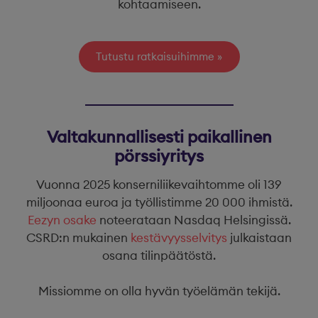
kohtaamiseen.
Tutustu ratkaisuihimme
Valtakunnallisesti paikallinen
pörssiyritys
Vuonna 2025 konserniliikevaihtomme oli 139
miljoonaa euroa ja työllistimme 20 000 ihmistä.
Eezyn osake
noteerataan Nasdaq Helsingissä.
CSRD:n mukainen
kestävyysselvitys
julkaistaan
osana tilinpäätöstä.
Missiomme on olla hyvän työelämän tekijä.