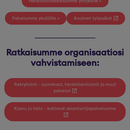
Henkilöstöratkaisumme yrityksille
Palvelumme yksilöille
Avoimet työpaikat
Ratkaisumme organisaatiosi
vahvistamiseen:
Rekrytointi – suorahaut, henkilöarvioinnit ja muut
palvelut
Kasvu ja tieto – kattavat asiantuntijapalvelumme