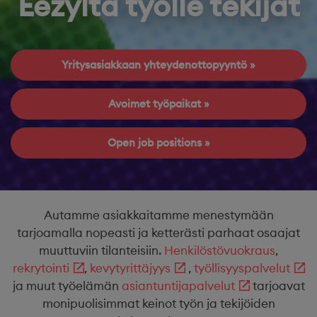
Eezyltä työlle tekijät
Yritysasiakkaan yhteydenottopyyntö
Avoimet työpaikat
Open job positions
Autamme asiakkaitamme menestymään
tarjoamalla nopeasti ja ketterästi parhaat osaajat
muuttuviin tilanteisiin.
Henkilöstövuokraus
,
rekrytointi
,
kevytyrittäjyys
,
työllisyyspalvelut
ja muut työelämän
asiantuntijapalvelut
tarjoavat
monipuolisimmat keinot työn ja tekijöiden