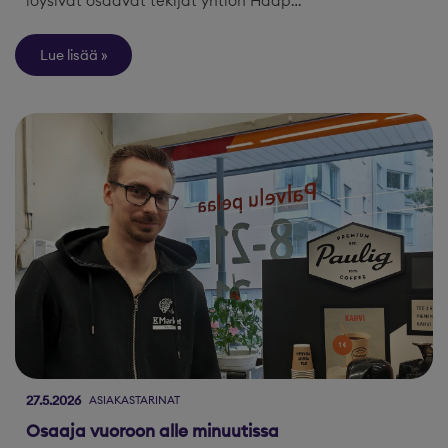
löysivät osaavat tekijät yhtiön Haap…
Lue lisää
27.5.2026
ASIAKASTARINAT
Osaaja vuoroon alle minuutissa