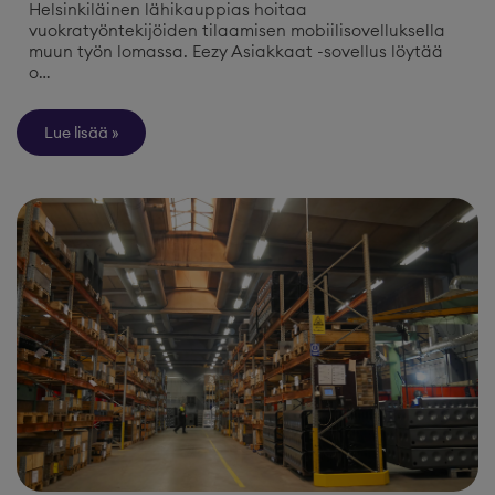
Helsinkiläinen lähikauppias hoitaa
vuokratyöntekijöiden tilaamisen mobiilisovelluksella
muun työn lomassa. Eezy Asiakkaat -sovellus löytää
o…
Lue lisää