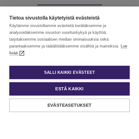
Muut palvelumme:
Tietoa sivustolla käytetyistä evästeistä
Käytämme sivustollamme evästeitä kerätäksemme ja
analysoidaksemme sivuston suorituskykyä ja käyttöä,
tarjotaksemme sosiaalisen median ominaisuuksia sekä
Kevytyrittäjät
Työllisyyspalvelut
parantaaksemme ja räätälöidäksemme sisältöä ja mainoksia.
Lue
lisää
Valmennuskurssit
SALLI KAIKKI EVÄSTEET
ESTÄ KAIKKI
EVÄSTEASETUKSET