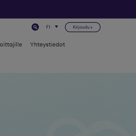
Kirjaudu
joittajille
Yhteystiedot