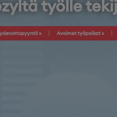
zyltä työlle teki
eydenottopyyntö
Avoimet työpaikat