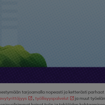
ymään tarjoamalla nopeasti ja ketterästi parhaat osa
evytyrittäjyys
,
työllisyyspalvelut
ja muut työel
onipuolisimmat keinot työn ja tekijöiden kohtaamisee