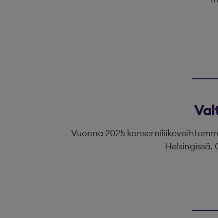
Val
Vuonna 2025 konserniliikevaihtomme 
Helsingissä