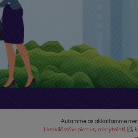
Autamme asiakkaitamme menest
Henkilöstövuokraus
,
rekrytointi
,
k
m