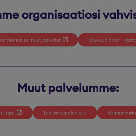
me organisaatiosi vahvi
öarvioinnit ja muut palvelut
Kasvu ja tieto – kat
Muut palvelumme:
ittäjät
Työllisyyspalvelut
Valmennusku