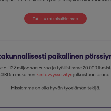
Tutustu ratkaisuihimme
takunnallisesti paikallinen pörssiyr
oli 139 miljoonaa euroa ja työllistimme 20 000 ihmis
. CSRD:n mukainen
kestävyysselvitys
julkaistaan osana 
Missiomme on olla hyvän työelämän tekijä.