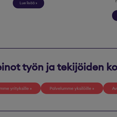
Lue lisää
inot työn ja tekijöiden 
mme yrityksille
Palvelumme yksilöille
Av