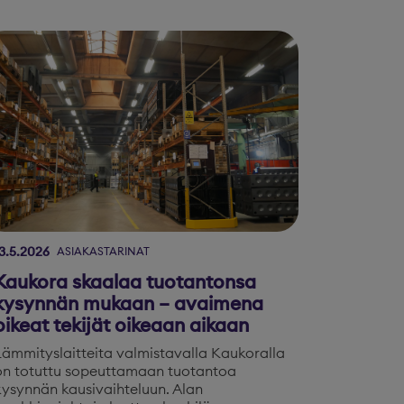
3.5.2026
ASIAKASTARINAT
Kaukora skaalaa tuotantonsa
kysynnän mukaan – avaimena
oikeat tekijät oikeaan aikaan
Lämmityslaitteita valmistavalla Kaukoralla
on totuttu sopeuttamaan tuotantoa
kysynnän kausivaihteluun. Alan