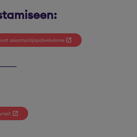
stamiseen:
tavat asiantuntijapalvelumme
rssit