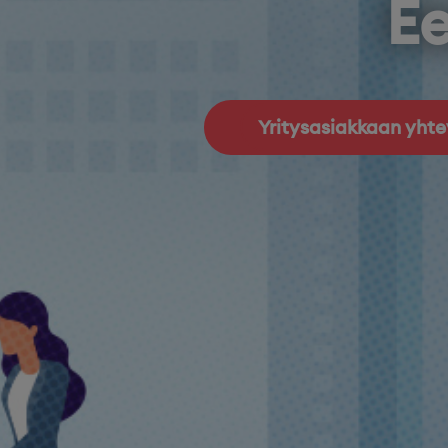
Ee
Yritysasiakkaan yht