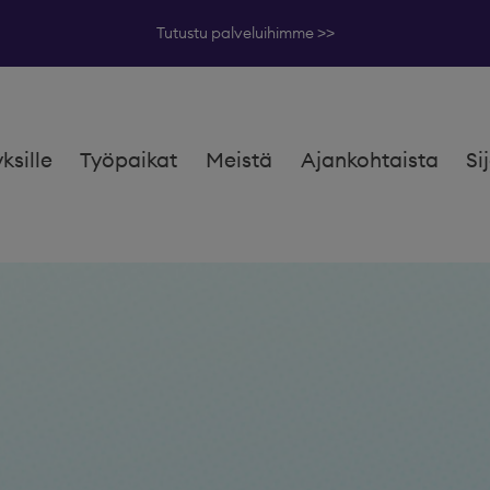
Tutustu palveluihimme >>
yksille
Työpaikat
Meistä
Ajankohtaista
Si