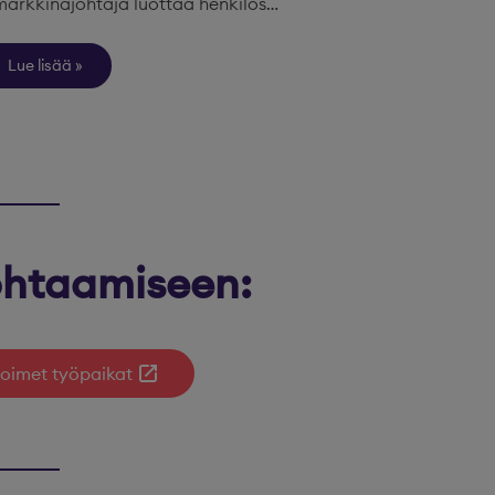
markkinajohtaja luottaa henkilös…
Lue lisää
kohtaamiseen:
oimet työpaikat