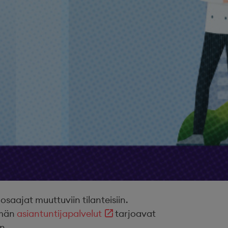
ajat muuttuviin tilanteisiin.
ämän
asiantuntijapalvelut
tarjoavat
n.