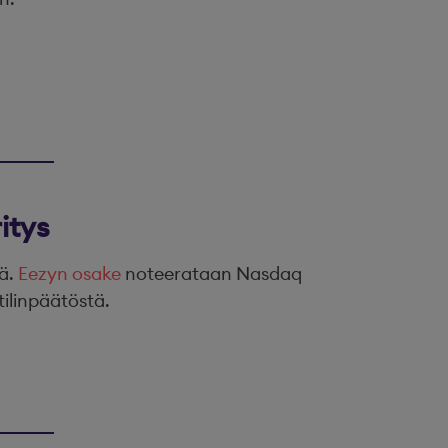
itys
tä.
Eezyn osake
noteerataan Nasdaq
tilinpäätöstä.