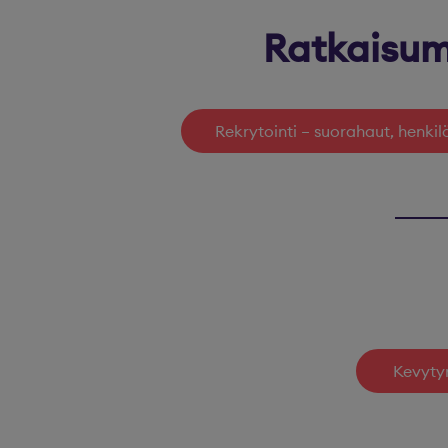
Ratkaisum
Rekrytointi – suorahaut, henkil
Kevytyr