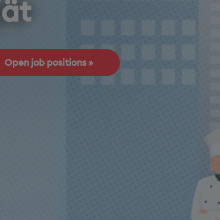
jät
Open job positions