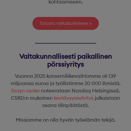
kohtaamiseen.
Tutustu ratkaisuihimme
Valtakunnallisesti paikallinen
pörssiyritys
Vuonna 2025 konserniliikevaihtomme oli 139
miljoonaa euroa ja työllistimme 20 000 ihmistä.
Eezyn osake
noteerataan Nasdaq Helsingissä.
CSRD:n mukainen
kestävyysselvitys
julkaistaan
osana tilinpäätöstä.
Missiomme on olla hyvän työelämän tekijä.