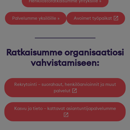
Henkilöstöratkaisumme yrityksille
Palvelumme yksilöille
Avoimet työpaikat
Ratkaisumme organisaatiosi
vahvistamiseen:
Rekrytointi – suorahaut, henkilöarvioinnit ja muut
palvelut
Kasvu ja tieto – kattavat asiantuntijapalvelumme