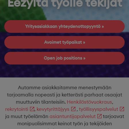
Eezyltä työlle tekijät
Yritysasiakkaan yhteydenottopyyntö
Avoimet työpaikat
Open job positions
Autamme asiakkaitamme menestymään
tarjoamalla nopeasti ja ketterästi parhaat osaajat
muuttuviin tilanteisiin.
Henkilöstövuokraus
,
rekrytointi
,
kevytyrittäjyys
,
työllisyyspalvelut
ja muut työelämän
asiantuntijapalvelut
tarjoavat
monipuolisimmat keinot työn ja tekijöiden