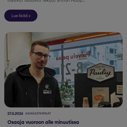
löysivät osaavat tekijät yhtiön Haap…
Lue lisää
27.5.2026
ASIAKASTARINAT
Osaaja vuoroon alle minuutissa