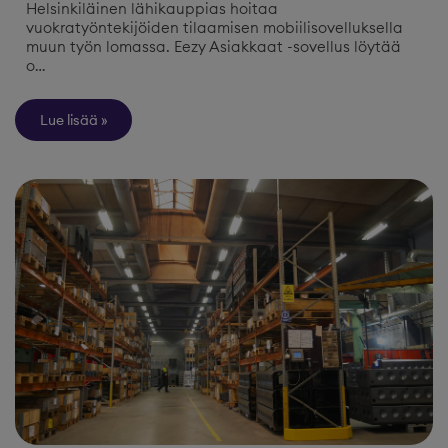
Helsinkiläinen lähikauppias hoitaa
vuokratyöntekijöiden tilaamisen mobiilisovelluksella
muun työn lomassa. Eezy Asiakkaat -sovellus löytää
o…
Lue lisää