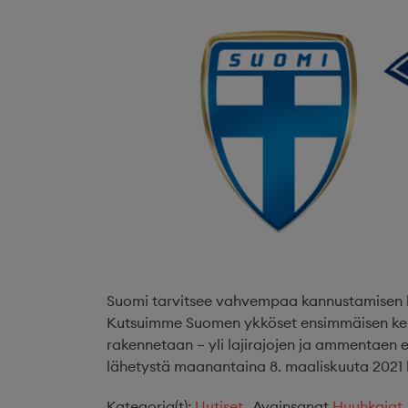
Suomi tarvitsee vahvempaa kannustamisen kul
Kutsuimme Suomen ykköset ensimmäisen kerr
rakennetaan – yli lajirajojen ja ammentaen
lähetystä maanantaina 8. maaliskuuta 2021 k
Kategoria(t):
Uutiset
Avainsanat
Huuhkajat