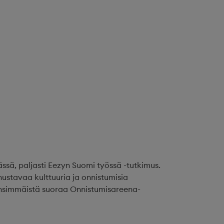
ssä, paljasti Eezyn Suomi työssä -tutkimus.
stavaa kulttuuria ja onnistumisia
ensimmäistä suoraa Onnistumisareena-