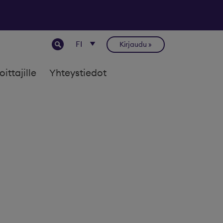
Kirjaudu
joittajille
Yhteystiedot