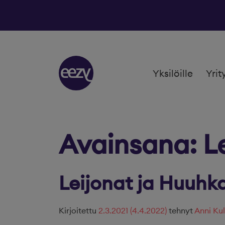
Siirry sisältöön
Yksilöille
Yrit
Avainsana:
L
Leijonat ja Huuhka
Kirjoitettu
2.3.2021
(4.4.2022)
tehnyt
Anni Kul