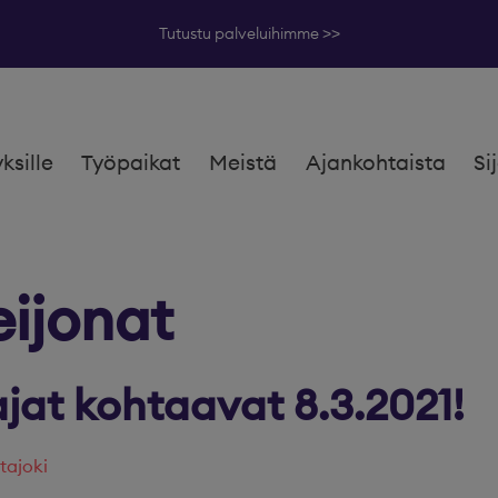
Tutustu palveluihimme >>
yksille
Työpaikat
Meistä
Ajankohtaista
Si
eijonat
jat kohtaavat 8.3.2021!
tajoki