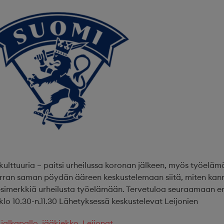
ttuuria – paitsi urheilussa koronan jälkeen, myös työelämä
an saman pöydän ääreen keskustelemaan siitä, miten kannu
 esimerkkiä urheilusta työelämään. Tervetuloa seuraamaan 
lo 10.30-n.11.30 Lähetyksessä keskustelevat Leijonien
,
jalkapallo
,
jääkiekko
,
Leijonat