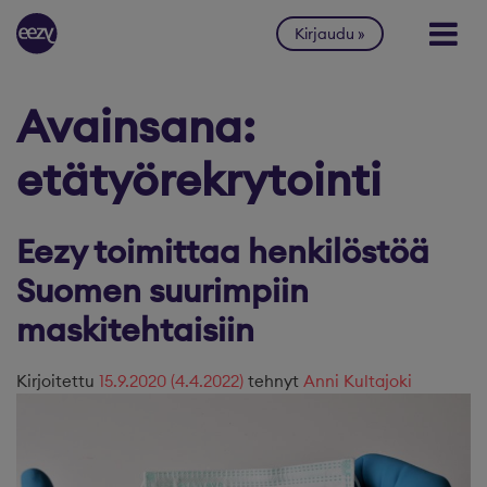
Siirry sisältöön
Kirjaudu
Avainsana:
etätyörekrytointi
Eezy toimittaa henkilöstöä
Suomen suurimpiin
maskitehtaisiin
Kirjoitettu
15.9.2020
(4.4.2022)
tehnyt
Anni Kultajoki