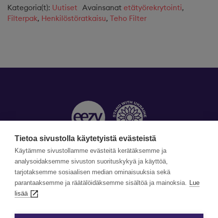
Kategoria(t):
Uutiset
Avainsanat
etätyörekrytointi
,
Filterpak
,
Henkilöstöratkaisu
,
Teho Filter
Tietoa sivustolla käytetyistä evästeistä
Käytämme sivustollamme evästeitä kerätäksemme ja
Yhteystiedot »
analysoidaksemme sivuston suorituskykyä ja käyttöä,
tarjotaksemme sosiaalisen median ominaisuuksia sekä
parantaaksemme ja räätälöidäksemme sisältöä ja mainoksia.
Lue
©Copyright Eezy 2026
lisää
Tietosuoja
Tietosuojaselosteet