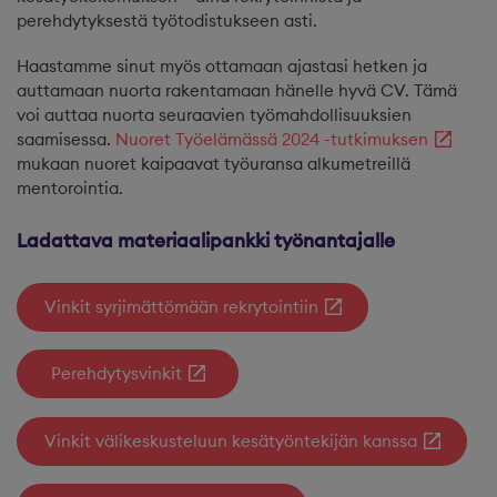
perehdytyksestä työtodistukseen asti.
Haastamme sinut myös ottamaan ajastasi hetken ja
auttamaan nuorta rakentamaan hänelle hyvä CV. Tämä
voi auttaa nuorta seuraavien työmahdollisuuksien
saamisessa.
Nuoret Työelämässä 2024 -tutkimuksen
mukaan nuoret kaipaavat työuransa alkumetreillä
mentorointia.
Ladattava materiaalipankki työnantajalle
Vinkit syrjimättömään rekrytointiin
Perehdytysvinkit
Vinkit välikeskusteluun kesätyöntekijän kanssa