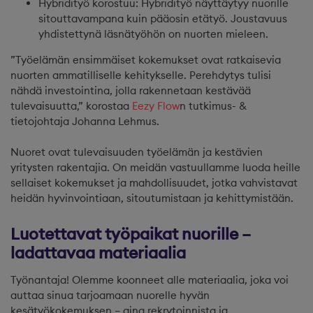
Hybridityö korostuu: Hybridityö näyttäytyy nuorille
sitouttavampana kuin pääosin etätyö. Joustavuus
yhdistettynä läsnätyöhön on nuorten mieleen.
”Työelämän ensimmäiset kokemukset ovat ratkaisevia
nuorten ammatilliselle kehitykselle. Perehdytys tulisi
nähdä investointina, jolla rakennetaan kestävää
tulevaisuutta,” korostaa
Eezy Flow
n tutkimus- &
tietojohtaja
Johanna Lehmus.
Nuoret ovat tulevaisuuden työelämän ja kestävien
yritysten rakentajia. On meidän vastuullamme luoda heille
sellaiset kokemukset ja mahdollisuudet, jotka vahvistavat
heidän hyvinvointiaan, sitoutumistaan ja kehittymistään.
Luotettavat työpaikat nuorille –
ladattavaa materiaalia
Työnantaja! Olemme koonneet alle materiaalia, joka voi
auttaa sinua tarjoamaan nuorelle hyvän
kesätyökokemuksen – aina rekrytoinnista ja