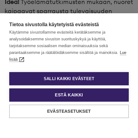
Idea!
Työelämätutkimusten mukaan, nuoret
kaipaavat sparrausta tulevaisuuden
työelämäpolun rakentamiseen. Tarjoa tunti
Tietoa sivustolla käytetyistä evästeistä
tai pari ajastasi nuorelle ja mentoroi häntä
Käytämme sivustollamme evästeitä kerätäksemme ja
hänen tulevaisuuden unelmiaan kohti.
analysoidaksemme sivuston suorituskykyä ja käyttöä,
tarjotaksemme sosiaalisen median ominaisuuksia sekä
parantaaksemme ja räätälöidäksemme sisältöä ja mainoksia.
Lue
lisää
Vinkit ensimmäisessä työpaikassa
aloittavalle nuorelle
SALLI KAIKKI EVÄSTEET
Uuden työn aloittaminen voi tuntua nuoresta
ESTÄ KAIKKI
jännittävältä, mutta ei hätää – tältä sivulta nuori löytää
käytännön vinkkejä, joiden avulla pärjää mainiosti!
EVÄSTEASETUKSET
Vinkit kesätyöntekijälle