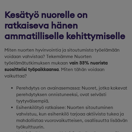
Kesätyö nuorelle on
ratkaiseva hänen
ammatilliselle kehittymiselle
Miten nuorten hyvinvointia ja sitoutumista työelämään
voidaan vahvistaa? Tekemämme Nuorten
työelämätutkimuksen mukaan
vain 33% nuorista
suosittelisi työpaikkaansa
. Miten tähän voidaan
vaikuttaa?
Perehdytys on avainasemassa: Nuoret, jotka kokevat
perehdytyksen onnistuneeksi, ovat selvästi
tyytyväisempiä.
Esihenkilötyö ratkaisee: Nuorten sitoutuminen
vahvistuu, kun esihenkilö tarjoaa aktiivista tukea ja
mahdollistaa vuorovaikutteisen, osallisuutta lisäävän
työkulttuurin.