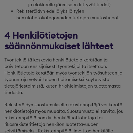
ja eläkkeelle jäämiseen liittyvät tiedot)
Rekisteröidyn edellä yksilöityjen
henkilötietokategorioiden tietojen muutostiedot.
4 Henkilötietojen
säännönmukaiset lähteet
Työntekijöitä koskevia henkilötietoja kerätään ja
päivitetään ensisijaisesti työntekijöiltä itseltään.
Henkilötietoja kerätään myös työntekijän työsuhteen ja
työnantaja velvoitteiden hoitamiseksi käytetyistä
tietojärjestelmistä, kuten hr-ohjelmistojen tuottamasta
tiedosta.
Rekisteröidyn suostumuksella rekisterinpitäjä voi kerätä
henkilötietoja myös muualta. Suostumusta ei tarvita, jos
rekisterinpitäjä hankkii henkilöluottotietoja tai
rikosrekisteritietoja henkilön luotettavuuden
selvittämiseksi. Rekisterinpitäjä ilmoittaa henkilölle