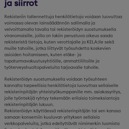
ja siirrot
Rekisteriin tallennettuja henkilötietoja voidaan luovuttaa
voimassa olevan lainsäädännön sallimalla ja
velvoittamalla tavalla tai rekisteröidyn suostumuksella
viranomaisille, joilla on lakiin perustuva oikeus saada
rekisteristä tietoja, kuten verottajalle ja KELA:lle sekä
muille tahoille, jotka liittyvät työsuhdetta koskevien
asioiden hoitamiseen, kuten eläke- ja
tapaturmavakuutusyhtiöille, ammattiliitoille ja
työterveyshuoltopalveluita tarjoavalle taholle.
Rekisteröidyn suostumuksella voidaan työsuhteen
kannalta tarpeellisia henkilötietoja luovuttaa sellaiselle
rekisterinpitäjän yhteistyökumppanille mm. asiakasyritys,
jolle työntekijä ryhtyy tekemään erilaisia toimeksiantoja
rekisterinpitäjän lukuun.
Rekisteröidyn käyttäessä rekisterinpitäjän tai sen kanssa
samaan konserniin kuuluvan yrityksen sellaisia
verkkopalveluita, jotka edellyttävät nimimerkin luomista