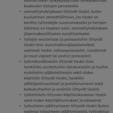
selvitettävän työkykyisyyttään terveydentilaa
koskevien tietojen perusteella
ammattiyhdistykseen liittyvät tiedot, kuten
kuuluminen ammattiliittoon, jos tiedot on
kerätty työntekijän suostumuksella ja tietojen
käsittely on tarpeen esim. ammattiyhdistyksen
jäsenmaksutilitysten suosittamiseksi
työajan seurantaan ja poissaoloihin liittyvät
tiedot (mm. kulunhallintajärjestelmästä
saatavat tiedot, sairauspoissaolot, vuosilomat
ja muut vapaat tai sovitut poissaolot)
työntekovälineisiin liittyvät tiedot (mm.
henkilölle osoitettuihin tietokoneisiin ja muihin
mobiileihin päätelaitteisiin sekä niiden
käyttöön liittyvät tiedot, henkilön
sähköpostiosoitteet ja puhelinnumerot sekä
kulkukortteihin ja avaimiin liittyvät tiedot)
työtehtäviin liittyvien käyttöoikeuksien tiedot
sekä niiden käyttäjätunnukset ja salasanat
työsuhteen päättymiseen liittyvät tiedot (kuten
sopimus työsuhteen päättymisestä, työtodistus