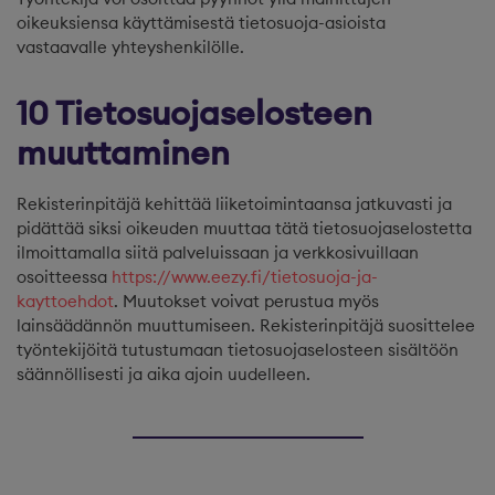
oikeuksiensa käyttämisestä tietosuoja-asioista
vastaavalle yhteyshenkilölle.
10 Tietosuojaselosteen
muuttaminen
Rekisterinpitäjä kehittää liiketoimintaansa jatkuvasti ja
pidättää siksi oikeuden muuttaa tätä tietosuojaselostetta
ilmoittamalla siitä palveluissaan ja verkkosivuillaan
osoitteessa
https://www.eezy.fi/tietosuoja-ja-
kayttoehdot
. Muutokset voivat perustua myös
lainsäädännön muuttumiseen. Rekisterinpitäjä suosittelee
työntekijöitä tutustumaan tietosuojaselosteen sisältöön
säännöllisesti ja aika ajoin uudelleen.