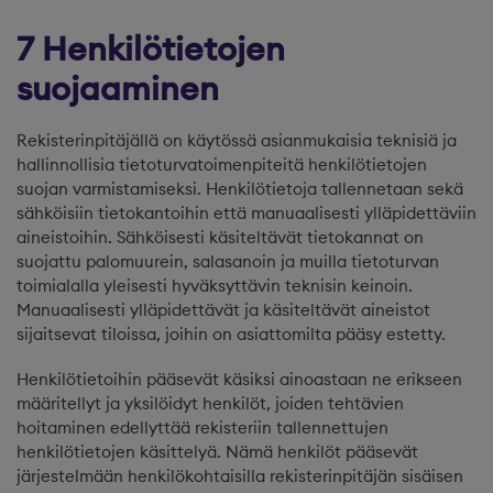
7 Henkilötietojen
suojaaminen
Rekisterinpitäjällä on käytössä asianmukaisia teknisiä ja
hallinnollisia tietoturvatoimenpiteitä henkilötietojen
suojan varmistamiseksi. Henkilötietoja tallennetaan sekä
sähköisiin tietokantoihin että manuaalisesti ylläpidettäviin
aineistoihin. Sähköisesti käsiteltävät tietokannat on
suojattu palomuurein, salasanoin ja muilla tietoturvan
toimialalla yleisesti hyväksyttävin teknisin keinoin.
Manuaalisesti ylläpidettävät ja käsiteltävät aineistot
sijaitsevat tiloissa, joihin on asiattomilta pääsy estetty.
Henkilötietoihin pääsevät käsiksi ainoastaan ne erikseen
määritellyt ja yksilöidyt henkilöt, joiden tehtävien
hoitaminen edellyttää rekisteriin tallennettujen
henkilötietojen käsittelyä. Nämä henkilöt pääsevät
järjestelmään henkilökohtaisilla rekisterinpitäjän sisäisen