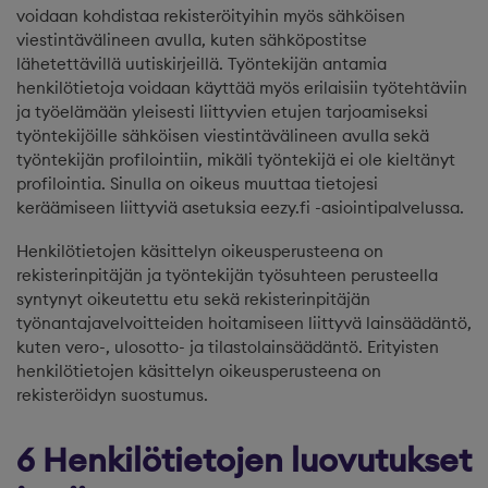
voidaan kohdistaa rekisteröityihin myös sähköisen
viestintävälineen avulla, kuten sähköpostitse
lähetettävillä uutiskirjeillä. Työntekijän antamia
henkilötietoja voidaan käyttää myös erilaisiin työtehtäviin
ja työelämään yleisesti liittyvien etujen tarjoamiseksi
työntekijöille sähköisen viestintävälineen avulla sekä
työntekijän profilointiin, mikäli työntekijä ei ole kieltänyt
profilointia. Sinulla on oikeus muuttaa tietojesi
keräämiseen liittyviä asetuksia eezy.fi -asiointipalvelussa.
Henkilötietojen käsittelyn oikeusperusteena on
rekisterinpitäjän ja työntekijän työsuhteen perusteella
syntynyt oikeutettu etu sekä rekisterinpitäjän
työnantajavelvoitteiden hoitamiseen liittyvä lainsäädäntö,
kuten vero-, ulosotto- ja tilastolainsäädäntö. Erityisten
henkilötietojen käsittelyn oikeusperusteena on
rekisteröidyn suostumus.
6 Henkilötietojen luovutukset