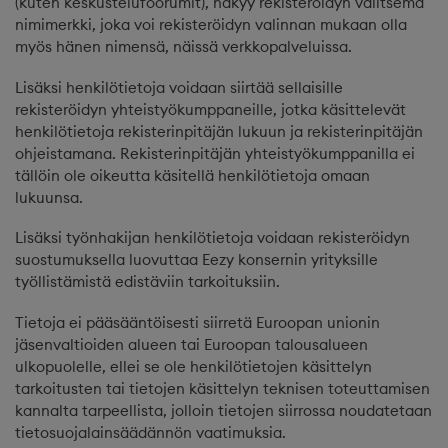
(kuten keskustelufoorumit), näkyy rekisteröidyn valitsema
nimimerkki, joka voi rekisteröidyn valinnan mukaan olla
myös hänen nimensä, näissä verkkopalveluissa.
Lisäksi henkilötietoja voidaan siirtää sellaisille
rekisteröidyn yhteistyökumppaneille, jotka käsittelevät
henkilötietoja rekisterinpitäjän lukuun ja rekisterinpitäjän
ohjeistamana. Rekisterinpitäjän yhteistyökumppanilla ei
tällöin ole oikeutta käsitellä henkilötietoja omaan
lukuunsa.
Lisäksi työnhakijan henkilötietoja voidaan rekisteröidyn
suostumuksella luovuttaa Eezy konsernin yrityksille
työllistämistä edistäviin tarkoituksiin.
Tietoja ei pääsääntöisesti siirretä Euroopan unionin
jäsenvaltioiden alueen tai Euroopan talousalueen
ulkopuolelle, ellei se ole henkilötietojen käsittelyn
tarkoitusten tai tietojen käsittelyn teknisen toteuttamisen
kannalta tarpeellista, jolloin tietojen siirrossa noudatetaan
tietosuojalainsäädännön vaatimuksia.