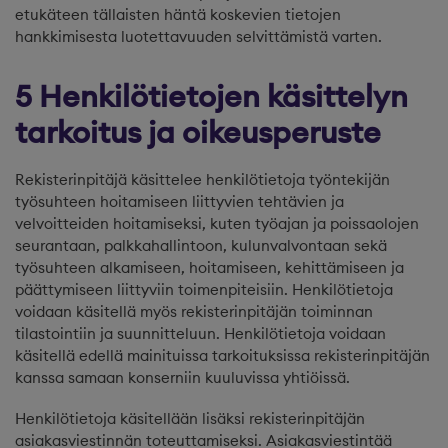
etukäteen tällaisten häntä koskevien tietojen
hankkimisesta luotettavuuden selvittämistä varten.
5 Henkilötietojen käsittelyn
tarkoitus ja oikeusperuste
Rekisterinpitäjä käsittelee henkilötietoja työntekijän
työsuhteen hoitamiseen liittyvien tehtävien ja
velvoitteiden hoitamiseksi, kuten työajan ja poissaolojen
seurantaan, palkkahallintoon, kulunvalvontaan sekä
työsuhteen alkamiseen, hoitamiseen, kehittämiseen ja
päättymiseen liittyviin toimenpiteisiin. Henkilötietoja
voidaan käsitellä myös rekisterinpitäjän toiminnan
tilastointiin ja suunnitteluun. Henkilötietoja voidaan
käsitellä edellä mainituissa tarkoituksissa rekisterinpitäjän
kanssa samaan konserniin kuuluvissa yhtiöissä.
Henkilötietoja käsitellään lisäksi rekisterinpitäjän
asiakasviestinnän toteuttamiseksi. Asiakasviestintää