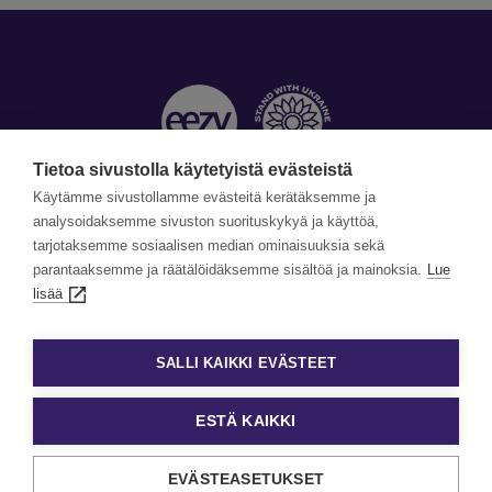
Tietoa sivustolla käytetyistä evästeistä
Käytämme sivustollamme evästeitä kerätäksemme ja
Yhteystiedot »
analysoidaksemme sivuston suorituskykyä ja käyttöä,
tarjotaksemme sosiaalisen median ominaisuuksia sekä
parantaaksemme ja räätälöidäksemme sisältöä ja mainoksia.
Lue
©Copyright Eezy 2026
lisää
Tietosuoja
Tietosuojaselosteet
SALLI KAIKKI EVÄSTEET
Evästekäytäntö
Evästeasetukset
ESTÄ KAIKKI
EVÄSTEASETUKSET