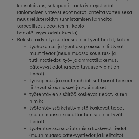
kansalaisuus, sukupuoli, pankkiyhteystiedot,
lähiomaisen yhteystiedot hätätilanteita varten sekä
muut rekisteröidyn tunnistamisen kannalta
tarpeelliset tiedot (esim. kopio
henkilöllisyystodistuksesta)
Rekisteröidyn työsuhteeseen liittyvät tiedot, kuten
työhakemus ja työnhakuprosessiin liittyvät
muut tiedot (muun muassa koulutus- ja
tutkintotiedot, työ- ja ammattikokemus,
pätevyystiedot ja soveltuvuusarviointien
tiedot)
työsopimus ja muut mahdolliset työsuhteeseen
liittyvät sitoumukset ja sopimukset
työtehtävien sisältöä koskevat tiedot, kuten
nimike
työtehtävissä kehittymistä koskevat tiedot
(muun muassa kouluttautumiseen liittyvät
tiedot)
työtehtävissä suoriutumista koskevat tiedot
(muun muassa pätevyystiedot ja kielitaito)