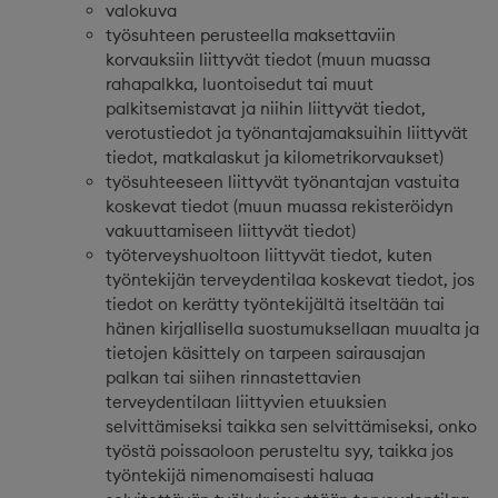
valokuva
työsuhteen perusteella maksettaviin
korvauksiin liittyvät tiedot (muun muassa
rahapalkka, luontoisedut tai muut
palkitsemistavat ja niihin liittyvät tiedot,
verotustiedot ja työnantajamaksuihin liittyvät
tiedot, matkalaskut ja kilometrikorvaukset)
työsuhteeseen liittyvät työnantajan vastuita
koskevat tiedot (muun muassa rekisteröidyn
vakuuttamiseen liittyvät tiedot)
työterveyshuoltoon liittyvät tiedot, kuten
työntekijän terveydentilaa koskevat tiedot, jos
tiedot on kerätty työntekijältä itseltään tai
hänen kirjallisella suostumuksellaan muualta ja
tietojen käsittely on tarpeen sairausajan
palkan tai siihen rinnastettavien
terveydentilaan liittyvien etuuksien
selvittämiseksi taikka sen selvittämiseksi, onko
työstä poissaoloon perusteltu syy, taikka jos
työntekijä nimenomaisesti haluaa