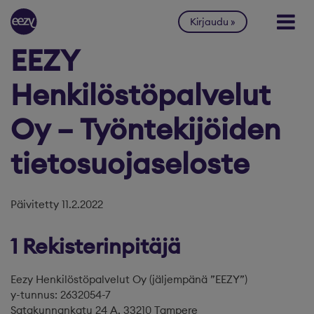
Siirry sisältöön
Kirjaudu
EEZY
Henkilöstöpalvelut
Oy – Työntekijöiden
tietosuojaseloste
Päivitetty 11.2.2022
1 Rekisterinpitäjä
Eezy Henkilöstöpalvelut Oy (jäljempänä ”EEZY”)
y-tunnus: 2632054-7
Satakunnankatu 24 A, 33210 Tampere