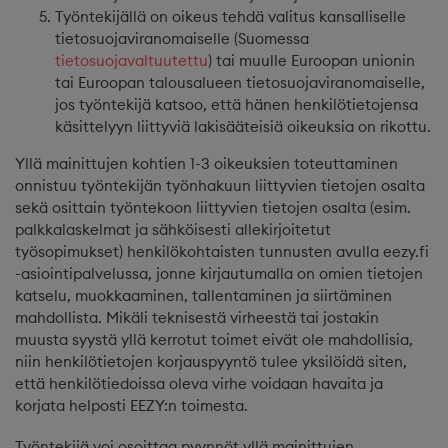
Työntekijällä on oikeus tehdä valitus kansalliselle
tietosuojaviranomaiselle (Suomessa
tietosuojavaltuutettu
) tai muulle Euroopan unionin
tai Euroopan talousalueen tietosuojaviranomaiselle,
jos työntekijä katsoo, että hänen henkilötietojensa
käsittelyyn liittyviä lakisääteisiä oikeuksia on rikottu.
Yllä mainittujen kohtien 1-3 oikeuksien toteuttaminen
onnistuu työntekijän työnhakuun liittyvien tietojen osalta
sekä osittain työntekoon liittyvien tietojen osalta (esim.
palkkalaskelmat ja sähköisesti allekirjoitetut
työsopimukset) henkilökohtaisten tunnusten avulla eezy.fi
-asiointipalvelussa, jonne kirjautumalla on omien tietojen
katselu, muokkaaminen, tallentaminen ja siirtäminen
mahdollista. Mikäli teknisestä virheestä tai jostakin
muusta syystä yllä kerrotut toimet eivät ole mahdollisia,
niin henkilötietojen korjauspyyntö tulee yksilöidä siten,
että henkilötiedoissa oleva virhe voidaan havaita ja
korjata helposti EEZY:n toimesta.
Työntekijä voi osoittaa pyynnöt yllä mainittujen