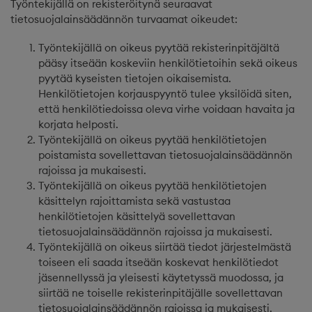
Työntekijällä on rekisteröitynä seuraavat
tietosuojalainsäädännön turvaamat oikeudet:
Työntekijällä on oikeus pyytää rekisterinpitäjältä
pääsy itseään koskeviin henkilötietoihin sekä oikeus
pyytää kyseisten tietojen oikaisemista.
Henkilötietojen korjauspyyntö tulee yksilöidä siten,
että henkilötiedoissa oleva virhe voidaan havaita ja
korjata helposti.
Työntekijällä on oikeus pyytää henkilötietojen
poistamista sovellettavan tietosuojalainsäädännön
rajoissa ja mukaisesti.
Työntekijällä on oikeus pyytää henkilötietojen
käsittelyn rajoittamista sekä vastustaa
henkilötietojen käsittelyä sovellettavan
tietosuojalainsäädännön rajoissa ja mukaisesti.
Työntekijällä on oikeus siirtää tiedot järjestelmästä
toiseen eli saada itseään koskevat henkilötiedot
jäsennellyssä ja yleisesti käytetyssä muodossa, ja
siirtää ne toiselle rekisterinpitäjälle sovellettavan
tietosuojalainsäädännön rajoissa ja mukaisesti.