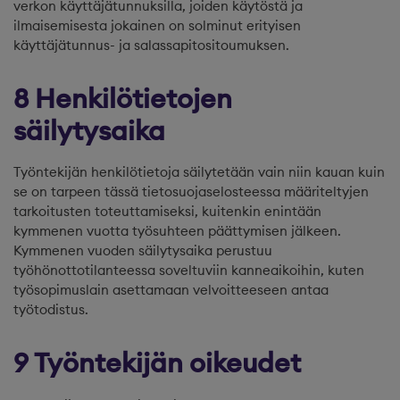
verkon käyttäjätunnuksilla, joiden käytöstä ja
ilmaisemisesta jokainen on solminut erityisen
käyttäjätunnus- ja salassapitositoumuksen.
8 Henkilötietojen
säilytysaika
Työntekijän henkilötietoja säilytetään vain niin kauan kuin
se on tarpeen tässä tietosuojaselosteessa määriteltyjen
tarkoitusten toteuttamiseksi, kuitenkin enintään
kymmenen vuotta työsuhteen päättymisen jälkeen.
Kymmenen vuoden säilytysaika perustuu
työhönottotilanteessa soveltuviin kanneaikoihin, kuten
työsopimuslain asettamaan velvoitteeseen antaa
työtodistus.
9 Työntekijän oikeudet