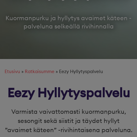
Kuormanpurku ja hyllytys avaimet käteen -
palveluna selkeällä rivihinnalla
Etusivu
»
Ratkaisumme
»
Eezy Hyllytyspalvelu
Eezy Hyllytyspalvelu
Varmista vaivattomasti kuormanpurku,
sesongit sekä siistit ja täydet hyllyt
”avaimet käteen” -rivihintaisena palveluna.