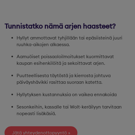
Tunnistatko nämä arjen haasteet?
Hyllyt ammottavat tyhjillään tai epäsiisteinä juuri
ruuhka-aikojen alkaessa.
Aamuöiset poissaoloilmoitukset kuormittavat
kaupan esihenkilöitä ja sekoittavat arjen.
Puutteellisesta täytöstä ja kierrosta johtuva
päiväyshävikki rasittaa suoraan katetta.
Hyllytyksen kustannuksia on vaikea ennakoida
Sesonkeihin, kassalle tai Wolt-keräilyyn tarvitaan
nopeasti lisäkäsiä.
Jätä yhteydenottopyyntö