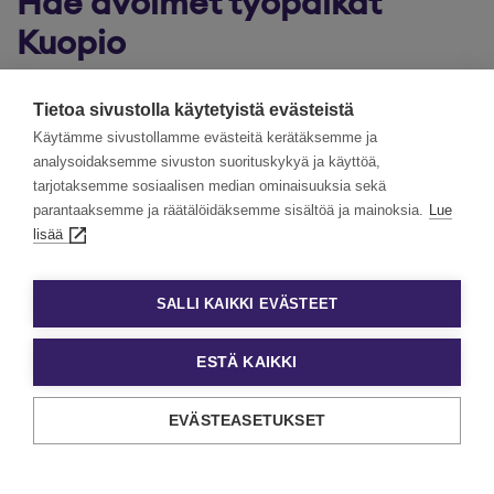
Hae avoimet työpaikat
Kuopio
Eezyn kautta löydät Kuopion avoimet työpaikat, jotka
Tietoa sivustolla käytetyistä evästeistä
vastaavat tarpeitasi. Hakuprosessi on helppo ja nopea:
Käytämme sivustollamme evästeitä kerätäksemme ja
voit hakea työpaikkoja suoraan verkossa ja liittää
analysoidaksemme sivuston suorituskykyä ja käyttöä,
ansioluettelosi sekä hakemuksesi mukaan. Tutustu
tarjotaksemme sosiaalisen median ominaisuuksia sekä
Kuopion avoimiin työpaikkoihin jo tänään ja hae unelmiesi
parantaaksemme ja räätälöidäksemme sisältöä ja mainoksia.
Lue
työtä Eezyn kautta!
lisää
Etkö löytänyt työpaikkaa? Kokeile
Eezy Osaajat -
sovellusta
ja nauti uuden aikakauden tavasta
SALLI KAIKKI EVÄSTEET
vastaanottaa ja tehdä töitä.
ESTÄ KAIKKI
EVÄSTEASETUKSET
Eezyn palvelut yksityishenkilöille
Tehtävämme on tukea jokaista tekemään hyvää