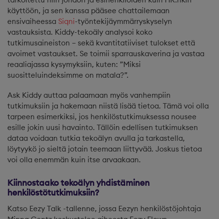
käyttöön, ja sen kanssa pääsee chattailemaan
ensivaiheessa
Siqni
-työntekijäymmärryskyselyn
vastauksista. Kiddy-tekoäly analysoi koko
tutkimusaineiston – sekä kvantitatiiviset tulokset että
avoimet vastaukset. Se toimii sparrauskaverina ja vastaa
reaaliajassa kysymyksiin, kuten: ”Miksi
suositteluindeksimme on matala?”.
Ask Kiddy auttaa palaamaan myös vanhempiin
tutkimuksiin ja hakemaan niistä lisää tietoa. Tämä voi olla
tarpeen esimerkiksi, jos henkilöstutkimuksessa nousee
esille jokin uusi havainto. Tällöin edellisen tutkimuksen
dataa voidaan tutkia tekoälyn avulla ja tarkastella,
löytyykö jo sieltä jotain teemaan liittyvää. Joskus tietoa
voi olla enemmän kuin itse arvaakaan.
Kiinnostaako tekoälyn yhdistäminen
henkilöstötutkimuksiin?
Katso Eezy Talk -tallenne, jossa Eezyn henkilöstöjohtaja