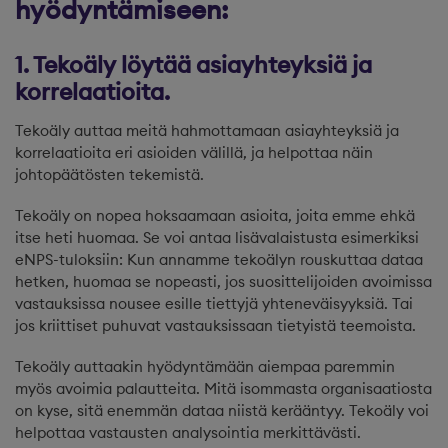
hyödyntämiseen:
1. Tekoäly löytää asiayhteyksiä ja
korrelaatioita.
Tekoäly auttaa meitä hahmottamaan asiayhteyksiä ja
korrelaatioita eri asioiden välillä, ja helpottaa näin
johtopäätösten tekemistä.
Tekoäly on nopea hoksaamaan asioita, joita emme ehkä
itse heti huomaa. Se voi antaa lisävalaistusta esimerkiksi
eNPS-tuloksiin: Kun annamme tekoälyn rouskuttaa dataa
hetken, huomaa se nopeasti, jos suosittelijoiden avoimissa
vastauksissa nousee esille tiettyjä yhteneväisyyksiä. Tai
jos kriittiset puhuvat vastauksissaan tietyistä teemoista.
Tekoäly auttaakin hyödyntämään aiempaa paremmin
myös avoimia palautteita. Mitä isommasta organisaatiosta
on kyse, sitä enemmän dataa niistä kerääntyy. Tekoäly voi
helpottaa vastausten analysointia merkittävästi.