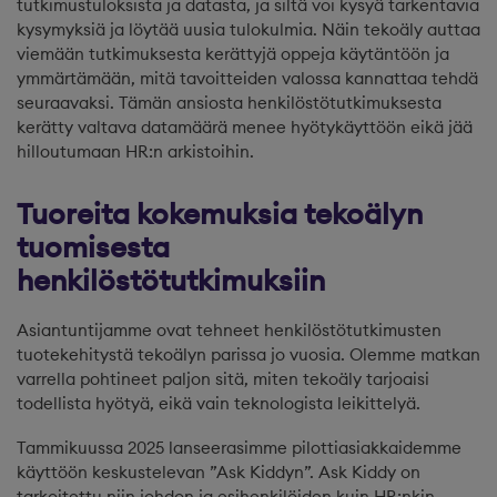
tutkimustuloksista ja datasta, ja siltä voi kysyä tarkentavia
kysymyksiä ja löytää uusia tulokulmia. Näin tekoäly auttaa
viemään tutkimuksesta kerättyjä oppeja käytäntöön ja
ymmärtämään, mitä tavoitteiden valossa kannattaa tehdä
seuraavaksi. Tämän ansiosta henkilöstötutkimuksesta
kerätty valtava datamäärä menee hyötykäyttöön eikä jää
hilloutumaan HR:n arkistoihin.
Tuoreita kokemuksia tekoälyn
tuomisesta
henkilöstötutkimuksiin
Asiantuntijamme ovat tehneet henkilöstötutkimusten
tuotekehitystä tekoälyn parissa jo vuosia. Olemme matkan
varrella pohtineet paljon sitä, miten tekoäly tarjoaisi
todellista hyötyä, eikä vain teknologista leikittelyä.
Tammikuussa 2025 lanseerasimme pilottiasiakkaidemme
käyttöön keskustelevan ”Ask Kiddyn”. Ask Kiddy on
tarkoitettu niin johdon ja esihenkilöiden kuin HR:nkin