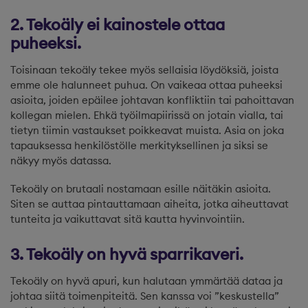
2. Tekoäly ei kainostele ottaa
puheeksi.
Toisinaan tekoäly tekee myös sellaisia löydöksiä, joista
emme ole halunneet puhua. On vaikeaa ottaa puheeksi
asioita, joiden epäilee johtavan konfliktiin tai pahoittavan
kollegan mielen. Ehkä työilmapiirissä on jotain vialla, tai
tietyn tiimin vastaukset poikkeavat muista. Asia on joka
tapauksessa henkilöstölle merkityksellinen ja siksi se
näkyy myös datassa.
Tekoäly on brutaali nostamaan esille näitäkin asioita.
Siten se auttaa pintauttamaan aiheita, jotka aiheuttavat
tunteita ja vaikuttavat sitä kautta hyvinvointiin.
3. Tekoäly on hyvä sparrikaveri.
Tekoäly on hyvä apuri, kun halutaan ymmärtää dataa ja
johtaa siitä toimenpiteitä. Sen kanssa voi ”keskustella”