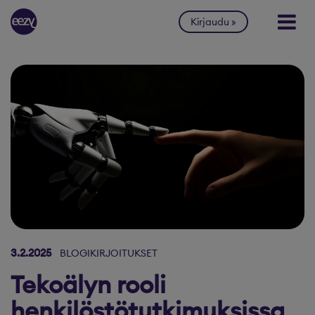
Siirry sisältöön
Kirjaudu
3.2.2025
BLOGIKIRJOITUKSET
Tekoälyn rooli
henkilöstötutkimuksissa