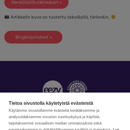
Henkilöstötutkimukset
Artikkelin kuva on tuotettu tekoälyllä, tietenkin.
Blogikirjoitukset
Tietoa sivustolla käytetyistä evästeistä
Käytämme sivustollamme evästeitä kerätäksemme ja
Yhteystiedot »
analysoidaksemme sivuston suorituskykyä ja käyttöä,
tarjotaksemme sosiaalisen median ominaisuuksia sekä
©Copyright Eezy 2026
parantaaksemme ja räätälöidäksemme sisältöä ja mainoksia.
Lue