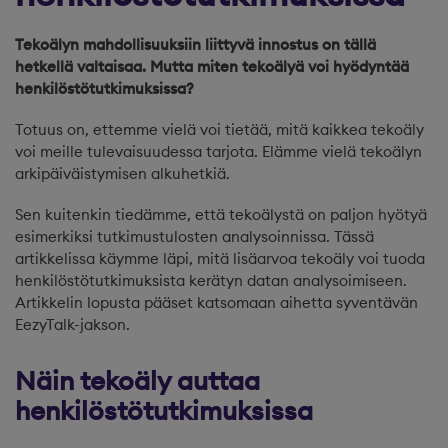
Tekoälyn mahdollisuuksiin liittyvä innostus on tällä
hetkellä valtaisaa. Mutta miten tekoälyä voi hyödyntää
henkilöstötutkimuksissa?
Totuus on, ettemme vielä voi tietää, mitä kaikkea tekoäly
voi meille tulevaisuudessa tarjota. Elämme vielä tekoälyn
arkipäiväistymisen alkuhetkiä.
Sen kuitenkin tiedämme, että tekoälystä on paljon hyötyä
esimerkiksi tutkimustulosten analysoinnissa. Tässä
artikkelissa käymme läpi, mitä lisäarvoa tekoäly voi tuoda
henkilöstötutkimuksista kerätyn datan analysoimiseen.
Artikkelin lopusta pääset katsomaan aihetta syventävän
EezyTalk-jakson.
Näin tekoäly auttaa
henkilöstötutkimuksissa