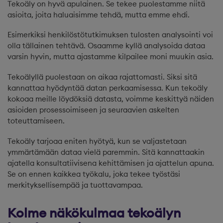
Tekoäly on hyvä apulainen. Se tekee puolestamme niitä
asioita, joita haluaisimme tehdä, mutta emme ehdi.
Esimerkiksi henkilöstötutkimuksen tulosten analysointi voi
olla tällainen tehtävä. Osaamme kyllä analysoida dataa
varsin hyvin, mutta ajastamme kilpailee moni muukin asia.
Tekoälyllä puolestaan on aikaa rajattomasti. Siksi sitä
kannattaa hyödyntää datan perkaamisessa. Kun tekoäly
kokoaa meille löydöksiä datasta, voimme keskittyä näiden
asioiden prosessoimiseen ja seuraavien askelten
toteuttamiseen.
Tekoäly tarjoaa eniten hyötyä, kun se valjastetaan
ymmärtämään dataa vielä paremmin. Sitä kannattaakin
ajatella konsultatiivisena kehittämisen ja ajattelun apuna.
Se on ennen kaikkea työkalu, joka tekee työstäsi
merkityksellisempää ja tuottavampaa.
Kolme näkökulmaa tekoälyn