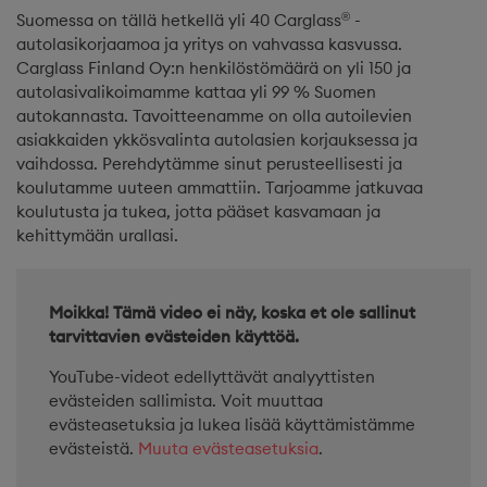
®
Suomessa on tällä hetkellä yli 40 Carglass
-
autolasikorjaamoa ja yritys on vahvassa kasvussa.
Carglass Finland Oy:n henkilöstömäärä on yli 150 ja
autolasivalikoimamme kattaa yli 99 % Suomen
autokannasta. Tavoitteenamme on olla autoilevien
asiakkaiden ykkösvalinta autolasien korjauksessa ja
vaihdossa. Perehdytämme sinut perusteellisesti ja
koulutamme uuteen ammattiin. Tarjoamme jatkuvaa
koulutusta ja tukea, jotta pääset kasvamaan ja
kehittymään urallasi.
Moikka! Tämä video ei näy, koska et ole sallinut
tarvittavien evästeiden käyttöä.
YouTube-videot edellyttävät analyyttisten
evästeiden sallimista. Voit muuttaa
evästeasetuksia ja lukea lisää käyttämistämme
evästeistä.
Muuta evästeasetuksia
.