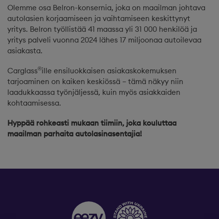
Olemme osa Belron-konsernia, joka on maailman johtava
autolasien korjaamiseen ja vaihtamiseen keskittynyt
yritys. Belron työllistää 41 maassa yli 31 000 henkilöä ja
yritys palveli vuonna 2024 lähes 17 miljoonaa autoilevaa
asiakasta.
®
Carglass
ille ensiluokkaisen asiakaskokemuksen
tarjoaminen on kaiken keskiössä – tämä näkyy niin
laadukkaassa työnjäljessä, kuin myös asiakkaiden
kohtaamisessa.
Hyppää rohkeasti mukaan tiimiin, joka kouluttaa
maailman parhaita autolasinasentajia!