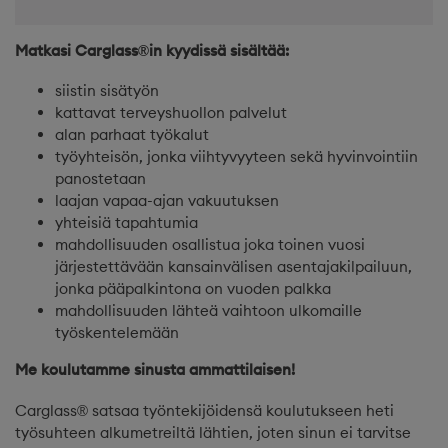
Matkasi Carglass®in kyydissä sisältää:
siistin sisätyön
kattavat terveyshuollon palvelut
alan parhaat työkalut
työyhteisön, jonka viihtyvyyteen sekä hyvinvointiin
panostetaan
laajan vapaa-ajan vakuutuksen
yhteisiä tapahtumia
mahdollisuuden osallistua joka toinen vuosi
järjestettävään kansainvälisen asentajakilpailuun,
jonka pääpalkintona on vuoden palkka
mahdollisuuden lähteä vaihtoon ulkomaille
työskentelemään
Me koulutamme sinusta ammattilaisen!
Carglass® satsaa työntekijöidensä koulutukseen heti
työsuhteen alkumetreiltä lähtien, joten sinun ei tarvitse