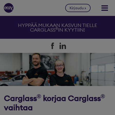
Siirry sisältöön
Kirjaudu
HYPPÄÄ MUKAAN KASVUN TIELLE
®
CARGLASS
IN KYYTIIN!
®
®
Carglass
korjaa Carglass
vaihtaa