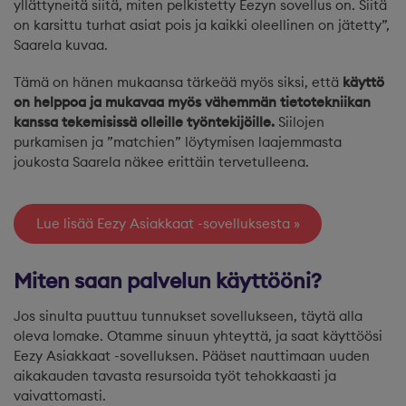
yllättyneitä siitä, miten pelkistetty Eezyn sovellus on. Siitä
on karsittu turhat asiat pois ja kaikki oleellinen on jätetty”,
Saarela kuvaa.
Tämä on hänen mukaansa tärkeää myös siksi, että
käyttö
on helppoa ja mukavaa myös vähemmän tietotekniikan
kanssa tekemisissä olleille työntekijöille.
Siilojen
purkamisen ja ”matchien” löytymisen laajemmasta
joukosta Saarela näkee erittäin tervetulleena.
Lue lisää Eezy Asiakkaat -sovelluksesta
Miten saan palvelun käyttööni?
Jos sinulta puuttuu tunnukset sovellukseen, täytä alla
oleva lomake. Otamme sinuun yhteyttä, ja saat käyttöösi
Eezy Asiakkaat -sovelluksen. Pääset nauttimaan uuden
aikakauden tavasta resursoida työt tehokkaasti ja
vaivattomasti.