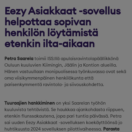
Eezy Asiakkaat -sovellus
helpottaa sopivan
henkilön löytämistä
etenkin ilta-aikaan
Petra Saarela
toimii ISS:llä apulaisravintolapäällikkönä
Ouluun kuuluvien Kiimingin, Jäälin ja Kontion alueilla.
Hänen vastuullaan monipuolisessa työnkuvassa ovat sekä
oma viisikymmenpäinen henkilökunta että
parisenkymmentä ravintola- ja siivouskohdetta.
Tuuraajien hankkiminen
on yksi Saarelan työhön
kuuluvista tehtävistä. Se haukkaa ajankohdasta riippuen,
etenkin flunssakautena, jopa pari tuntia päivässä. Petra
sai uuden Eezy Asiakkaat -sovelluksen koekäyttöönsä jo
huhtikuusta 2024 sovelluksen pilottivaiheessa.
Parasta