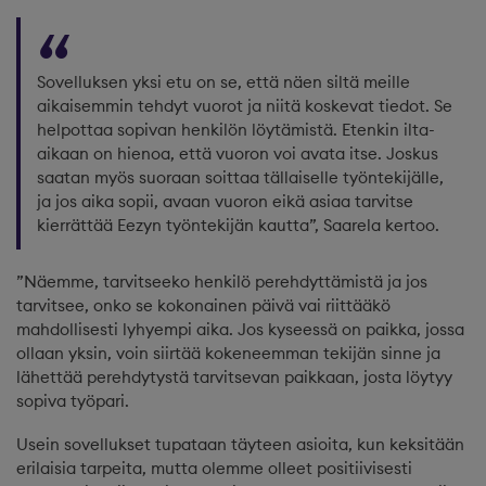
Sovelluksen yksi etu on se, että näen siltä meille
aikaisemmin tehdyt vuorot ja niitä koskevat tiedot. Se
helpottaa sopivan henkilön löytämistä. Etenkin ilta-
aikaan on hienoa, että vuoron voi avata itse. Joskus
saatan myös suoraan soittaa tällaiselle työntekijälle,
ja jos aika sopii, avaan vuoron eikä asiaa tarvitse
kierrättää Eezyn työntekijän kautta”, Saarela kertoo.
”Näemme, tarvitseeko henkilö perehdyttämistä ja jos
tarvitsee, onko se kokonainen päivä vai riittääkö
mahdollisesti lyhyempi aika. Jos kyseessä on paikka, jossa
ollaan yksin, voin siirtää kokeneemman tekijän sinne ja
lähettää perehdytystä tarvitsevan paikkaan, josta löytyy
sopiva työpari.
Usein sovellukset tupataan täyteen asioita, kun keksitään
erilaisia tarpeita, mutta olemme olleet positiivisesti