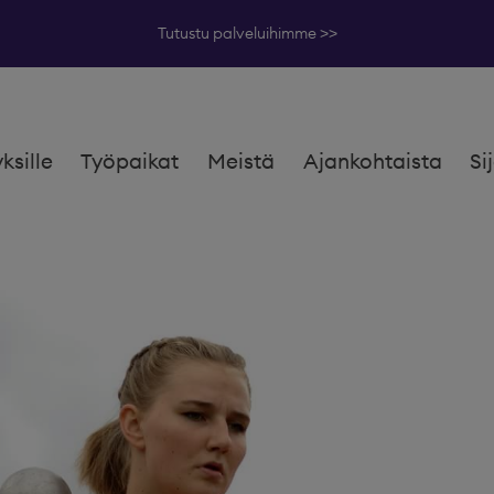
Tutustu palveluihimme >>
yksille
Työpaikat
Meistä
Ajankohtaista
Si