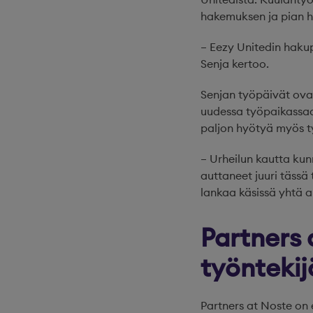
hakemuksen ja pian h
– Eezy Unitedin hakupr
Senja kertoo.
Senjan työpäivät ovat
uudessa työpaikassaan
paljon hyötyä myös t
– Urheilun kautta ku
auttaneet juuri tässä 
lankaa käsissä yhtä a
Partners 
työntekij
Partners at Noste on 