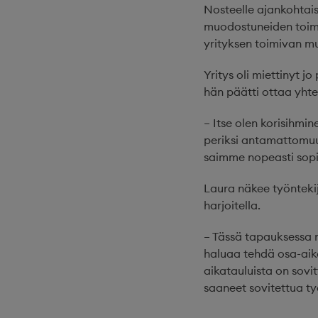
Nosteelle ajankohtais
muodostuneiden toimi
yrityksen toimivan m
Yritys oli miettinyt 
hän päätti ottaa yhte
– Itse olen korisihmin
periksi antamattomuut
saimme nopeasti sopiv
Laura näkee työntekij
harjoitella.
– Tässä tapauksessa 
haluaa tehdä osa-aika
aikatauluista on sovi
saaneet sovitettua ty