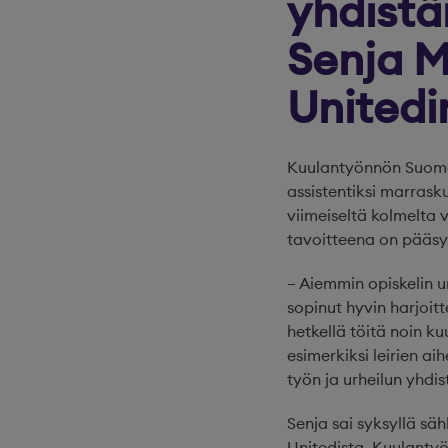
yhdistä
Senja M
Unitedi
Kuulantyönnön Suomen
assistentiksi marrasku
viimeiseltä kolmelta 
tavoitteena on pääsy 
– Aiemmin opiskelin u
sopinut hyvin harjoitt
hetkellä töitä noin k
esimerkiksi leirien a
työn ja urheilun yhdis
Senja sai syksyllä sä
Unitedista. Kuulantyö