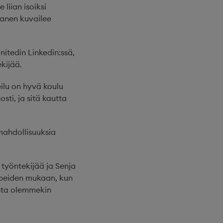
liian isoiksi
tanen kuvailee
nitedin Linkedin:ssä,
kijää.
eilu on hyvä koulu
sti, ja sitä kautta
mahdollisuuksia
työntekijää ja Senja
arpeiden mukaan, kun
osta olemmekin