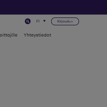
Kirjaudu
joittajille
Yhteystiedot