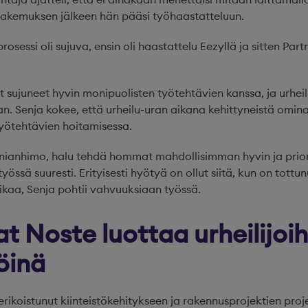
akemuksen jälkeen hän pääsi työhaastatteluun.
osessi oli sujuva, ensin oli haastattelu Eezyllä ja sitten Part
 sujuneet hyvin monipuolisten työtehtävien kanssa, ja urheili
. Senja kokee, että urheilu-uran aikana kehittyneistä ominai
yötehtävien hoitamisessa.
nnianhimo, halu tehdä hommat mahdollisimman hyvin ja prior
työssä suuresti. Erityisesti hyötyä on ollut siitä, kun on to
ikaa, Senja pohtii vahvuuksiaan työssä.
at Noste luottaa urheilijoih
öinä
erikoistunut kiinteistökehitykseen ja rakennusprojektien proj