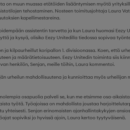
ta on muun muassa etätöiden lisääntymisen myötä yrityksille 
stotilojen tehostaminen. Nosteen toimitusjohtaja Laura Va
uutoksien kapellimestareina.
jo pidempään assistentin tarvetta ja kun Laura huomasi Eezy U
yttä ja kysyä, olisiko Eezy Unitedilla tiedossa sopivaa työnte
en ja kilpaurheillut koripallon 1. divisioonassa. Koen, että urh
een ja määrätietoisuuteen. Eezy Unitedin toiminta siis kiinno
an henkilön, Senjan, meille töihin, Laura kommentoi.
än urheilun mahdollisuutena ja kunnioittaa myös urheilijan 
molempia osapuolia palveli se, kun me etsimme osa-aikaista 
ista työtä. Työajoissa on mahdollista joustaa harjoittelut
ttu yhteisesti. Senjan erinomaisten ajanhallintakykyjen ansi
öajat sopiviksi jo hyvissä ajoin, Laura kertoo tyytyväisenä.