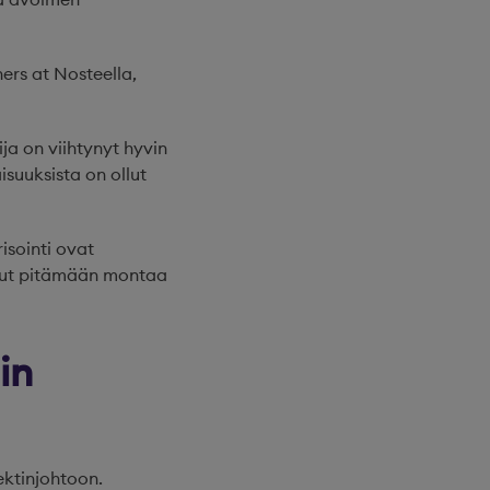
ners at Nosteella,
ja on viihtynyt hyvin
suuksista on ollut
isointi ovat
ttunut pitämään montaa
in
ektinjohtoon.