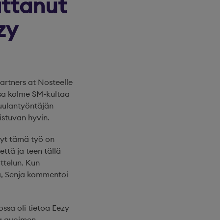
ittanut
zy
artners at Nosteelle
ussa kolme SM-kultaa
Kuulantyöntäjän
istuvan hyvin.
nyt tämä työ on
että ja teen tällä
ttelun. Kun
aa, Senja kommentoi
ssa oli tietoa Eezy
la avoimen