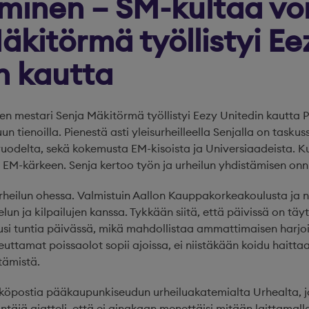
minen – SM-kultaa vo
äkitörmä työllistyi Ee
n kautta
 mestari Senja Mäkitörmä työllistyi Eezy Unitedin kautta P
un tienoilla. Pienestä asti yleisurheilleella Senjalla on task
vuodelta, sekä kokemusta EM-kisoista ja Universiaadeista. 
EM-kärkeen. Senja kertoo työn ja urheilun yhdistämisen onn
rheilun ohessa. Valmistuin Aallon Kauppakorkeakoulusta ja 
elun ja kilpailujen kanssa. Tykkään siitä, että päivissä on täyt
uusi tuntia päivässä, mikä mahdollistaa ammattimaisen harjoi
iheuttamat poissaolot sopii ajoissa, ei niistäkään koidu haitt
tämistä.
hköpostia pääkaupunkiseudun urheiluakatemialta Urhealta, jo
ntäjä ajatteli, että ei ainakaan menettäisi mitään laittamal