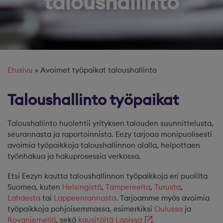
taloushallinto
Etusivu
»
Avoimet työpaikat taloushallinto
Taloushallinto työpaikat
Taloushallinto huolehtii yrityksen talouden suunnittelusta,
seurannasta ja raportoinnista. Eezy tarjoaa monipuolisesti
avoimia työpaikkoja taloushallinnon alalla, helpottaen
työnhakua ja hakuprosessia verkossa.
Etsi Eezyn kautta taloushallinnon työpaikkoja eri puolilta
Suomea, kuten
Helsingistä
,
Tampereelta
,
Turusta
,
Lahdesta
tai
Lappeenrannasta
. Tarjoamme myös avoimia
työpaikkoja pohjoisemmassa, esimerkiksi
Oulussa
ja
Rovaniemellä
, sekä
kausitöitä Lapissa
.