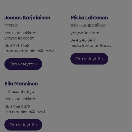
Joonas Karjalainen
Miska Lahtonen
Yrittäjä
asiakkuuspäällikkö
henkilöasiakkaat,
yritysasiakkaat
yritysasiakkaat
044 248 8417
050 471 4662
miska.lahtonen@eezy.fi
joonas.karjalainen@eezy.fi
Ota yhteyttä
Ota yhteyttä
Ella Manninen
HR-asiantuntija
henkilöasiakkaat
050 466 6879
ella.manninen@eezy.fi
Ota yhteyttä