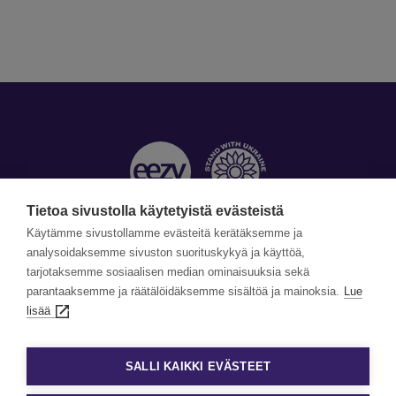
Tietoa sivustolla käytetyistä evästeistä
Käytämme sivustollamme evästeitä kerätäksemme ja
Yhteystiedot »
analysoidaksemme sivuston suorituskykyä ja käyttöä,
tarjotaksemme sosiaalisen median ominaisuuksia sekä
©Copyright Eezy 2026
parantaaksemme ja räätälöidäksemme sisältöä ja mainoksia.
Lue
lisää
Tietosuoja
Tietosuojaselosteet
SALLI KAIKKI EVÄSTEET
Evästekäytäntö
Evästeasetukset