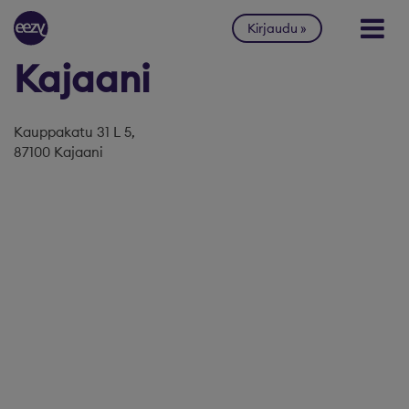
Siirry sisältöön
Kirjaudu
Kajaani
Kauppakatu 31 L 5,
87100 Kajaani