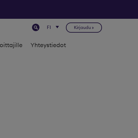
Kirjaudu
joittajille
Yhteystiedot