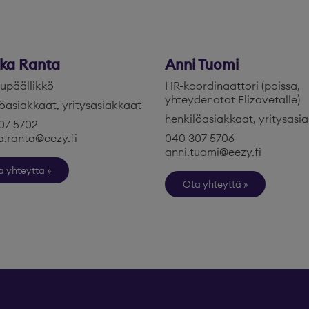
ka Ranta
Anni Tuomi
lupäällikkö
HR-koordinaattori (poissa,
yhteydenotot Elizavetalle)
öasiakkaat, yritysasiakkaat
henkilöasiakkaat, yritysasi
07 5702
a.ranta@eezy.fi
040 307 5706
anni.tuomi@eezy.fi
a yhteyttä
Ota yhteyttä