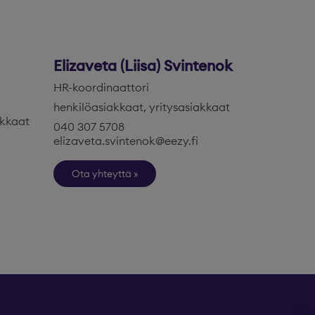
Elizaveta (Liisa) Svintenok
HR-koordinaattori
henkilöasiakkaat, yritysasiakkaat
akkaat
040 307 5708
elizaveta.svintenok@eezy.fi
Ota yhteyttä