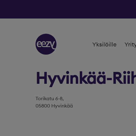
Siirry sisältöön
Yksilöille
Yrit
Hyvinkää-Rii
Torikatu 6-8,
05800 Hyvinkää