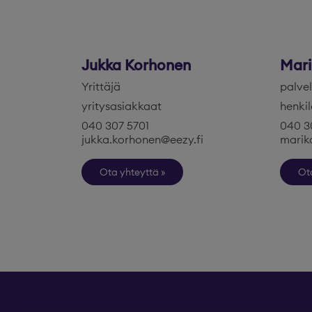
Jukka Korhonen
Mari
Yrittäjä
palve
yritysasiakkaat
henkil
040 307 5701
040 3
jukka.korhonen@eezy.fi
marik
Ota yhteyttä
Ot