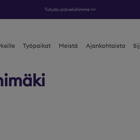
Tutustu palveluihimme >>
yksille
Työpaikat
Meistä
Ajankohtaista
Si
himäki