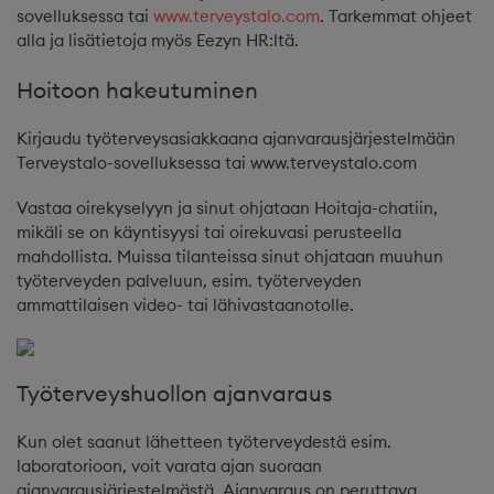
sovelluksessa tai
www.terveystalo.com
. Tarkemmat ohjeet
alla ja lisätietoja myös Eezyn HR:ltä.
Hoitoon hakeutuminen
Kirjaudu työterveysasiakkaana ajanvarausjärjestelmään
Terveystalo-sovelluksessa tai www.terveystalo.com
Vastaa oirekyselyyn ja sinut ohjataan Hoitaja-chatiin,
mikäli se on käyntisyysi tai oirekuvasi perusteella
mahdollista. Muissa tilanteissa sinut ohjataan muuhun
työterveyden palveluun, esim. työterveyden
ammattilaisen video- tai lähivastaanotolle.
Työterveyshuollon ajanvaraus
Kun olet saanut lähetteen työterveydestä esim.
laboratorioon, voit varata ajan suoraan
ajanvarausjärjestelmästä. Ajanvaraus on peruttava