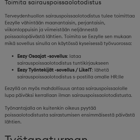
Toimita sairauspoissaolotodistus
Terveydenhuollon sairauspoissaolotodistus tulee toimittaa
Eezylle vähintään maanantaisin, perjantaisin,
viikonloppuisin ja viimeistään neljännestä
poissaolopäivästä lähtien. Toimita se Eezylle sen mukaan
mikä sovellus sinulla on käytössä kyseisessä työvuorossa:
Eezy Osaajat -sovellus
: lataa
sairauspoissaolotodistus tuntikirjaukseen
Eezy Työntekijät -sovellus / LikeIT
: lähetä
sairauspoissaolotodistus s-postilla omalle HR:lle
Eezyllä on myös mahdollisuus antaa sairauspoissaololle
lupa päiväksi kerrallaan ilman sairauspoissaolotodistusta.
Työnantajalla on kuitenkin oikeus pyytää
poissaolotodistusta sairastumisen ensimmäisestä päivästä
lähtien.
Työtapaturman