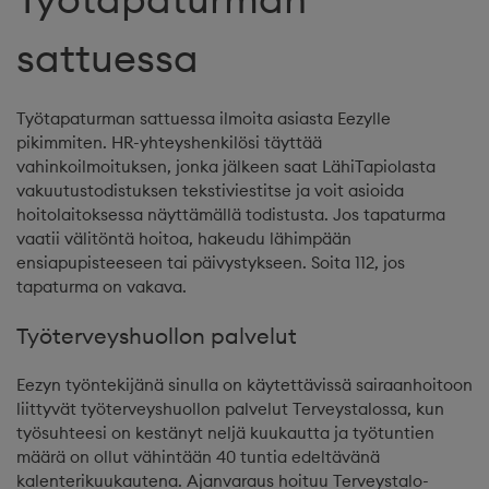
sattuessa
Työtapaturman sattuessa ilmoita asiasta Eezylle
pikimmiten. HR-yhteyshenkilösi täyttää
vahinkoilmoituksen, jonka jälkeen saat LähiTapiolasta
vakuutustodistuksen tekstiviestitse ja voit asioida
hoitolaitoksessa näyttämällä todistusta. Jos tapaturma
vaatii välitöntä hoitoa, hakeudu lähimpään
ensiapupisteeseen tai päivystykseen. Soita 112, jos
tapaturma on vakava.
Työterveyshuollon palvelut
Eezyn työntekijänä sinulla on käytettävissä sairaanhoitoon
liittyvät työterveyshuollon palvelut Terveystalossa, kun
työsuhteesi on kestänyt neljä kuukautta ja työtuntien
määrä on ollut vähintään 40 tuntia edeltävänä
kalenterikuukautena. Ajanvaraus hoituu Terveystalo-