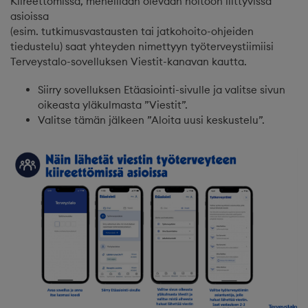
Kiireettömissä, meneillään olevaan hoitoon liittyvissä
asioissa
(esim. tutkimusvastausten tai jatkohoito-ohjeiden
tiedustelu) saat yhteyden nimettyyn työterveystiimiisi
Terveystalo-sovelluksen Viestit-kanavan kautta.
Siirry sovelluksen Etäasiointi-sivulle ja valitse sivun
oikeasta yläkulmasta ”Viestit”.
Valitse tämän jälkeen ”Aloita uusi keskustelu”.