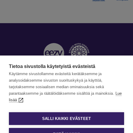
Tietoa sivustolla käytetyistä evästeistä
Käytämme sivustollamme evästeitä kerätäksemme ja
Yhteystiedot »
analysoidaksemme sivuston suorituskykyä ja käyttöä,
tarjotaksemme sosiaalisen median ominaisuuksia sekä
©Copyright Eezy 2026
parantaaksemme ja räätälöidäksemme sisältöä ja mainoksia.
Lue
lisää
Tietosuoja
Tietosuojaselosteet
SALLI KAIKKI EVÄSTEET
Evästekäytäntö
Evästeasetukset