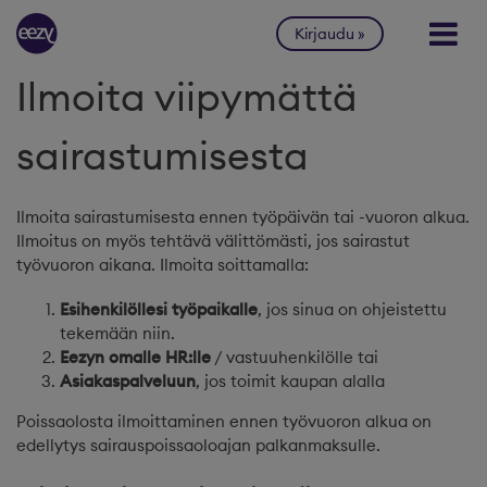
Siirry sisältöön
Kirjaudu
Ilmoita viipymättä
sairastumisesta
Ilmoita sairastumisesta ennen työpäivän tai -vuoron alkua.
Ilmoitus on myös tehtävä välittömästi, jos sairastut
työvuoron aikana. Ilmoita soittamalla:
Esihenkilöllesi työpaikalle
, jos sinua on ohjeistettu
tekemään niin.
Eezyn omalle HR:lle
/ vastuuhenkilölle tai
Asiakaspalveluun
, jos toimit kaupan alalla
Poissaolosta ilmoittaminen ennen työvuoron alkua on
edellytys sairauspoissaoloajan palkanmaksulle.