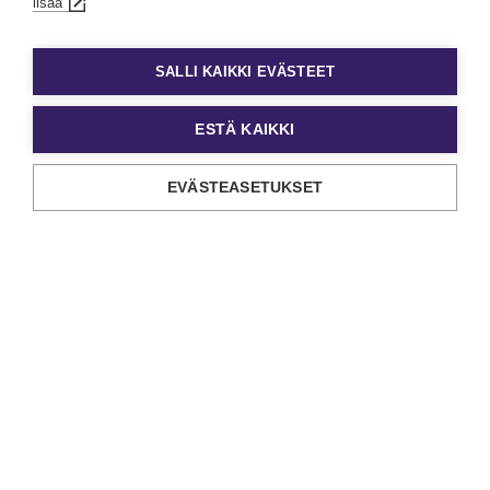
lisää
SALLI KAIKKI EVÄSTEET
ESTÄ KAIKKI
EVÄSTEASETUKSET
Yhteystiedot »
©Copyright Eezy 2026
Tietosuoja
Tietosuojaselosteet
Evästekäytäntö
Evästeasetukset