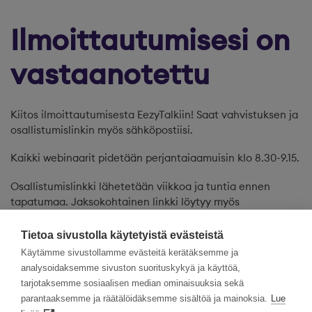
Ilmoittautumisesi on
vastaanotettu
Kiitos ilmoittautumisesta EezyTalkiin! Saat vahvistuksen ja
osallistumislinkin myös sähköpostiisi.
Kaikki webinaarit pidetään perjantaiaamuisin klo 8.30-9.15.
Osallistumislinkki lähetetään viikkoa ja tuntia ennen
tapatumaa. Jaksokohtainen linkki löytyy myös
kalenterimerkinnästä.
Tietoa sivustolla käytetyistä evästeistä
Nähdään linjoilla!
Käytämme sivustollamme evästeitä kerätäksemme ja
analysoidaksemme sivuston suorituskykyä ja käyttöä,
tarjotaksemme sosiaalisen median ominaisuuksia sekä
Lataa kalenterimerkintä – Yrityskulttuuri
parantaaksemme ja räätälöidäksemme sisältöä ja mainoksia.
Lue
rekrytoinnissa