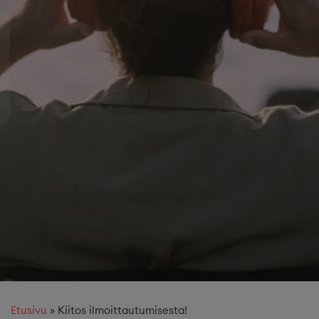
Etusivu
»
Kiitos ilmoittautumisesta!