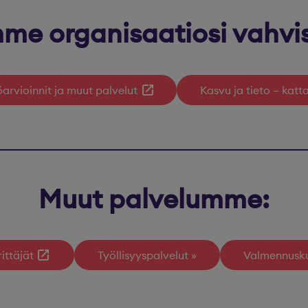
me organisaatiosi vahvi
öarvioinnit ja muut palvelut
Kasvu ja tieto – kat
Muut palvelumme:
ittäjät
Työllisyyspalvelut
Valmennusku