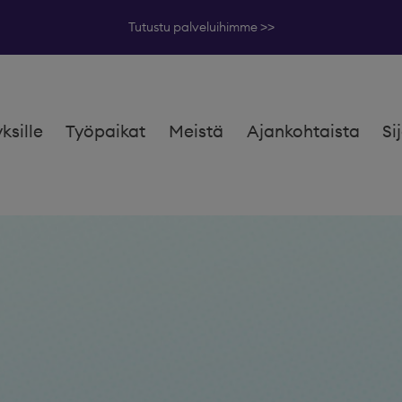
Tutustu palveluihimme >>
yksille
Työpaikat
Meistä
Ajankohtaista
Si