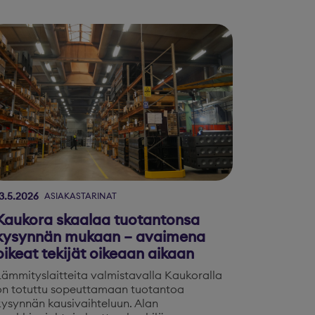
3.5.2026
ASIAKASTARINAT
Kaukora skaalaa tuotantonsa
kysynnän mukaan – avaimena
oikeat tekijät oikeaan aikaan
Lämmityslaitteita valmistavalla Kaukoralla
on totuttu sopeuttamaan tuotantoa
kysynnän kausivaihteluun. Alan