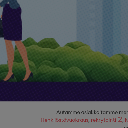
Autamme asiakkaitamme menest
Henkilöstövuokraus
,
rekrytointi
,
k
m