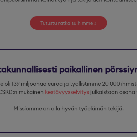
Tutustu ratkaisuihimme
takunnallisesti paikallinen pörssiyr
oli 139 miljoonaa euroa ja työllistimme 20 000 ihmis
. CSRD:n mukainen
kestävyysselvitys
julkaistaan osana 
Missiomme on olla hyvän työelämän tekijä.