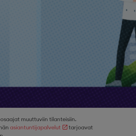
ajat muuttuviin tilanteisiin.
ämän
asiantuntijapalvelut
tarjoavat
n.