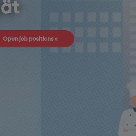
jät
Open job positions