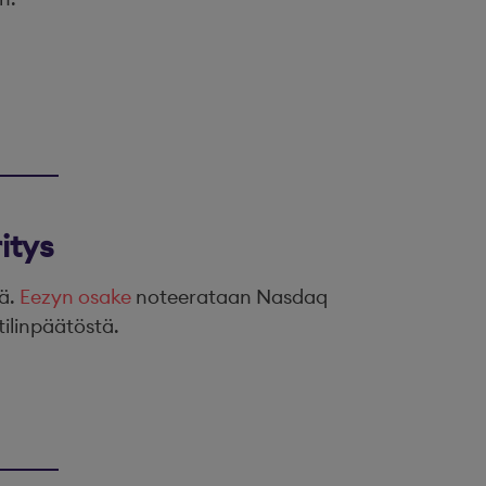
itys
tä.
Eezyn osake
noteerataan Nasdaq
tilinpäätöstä.