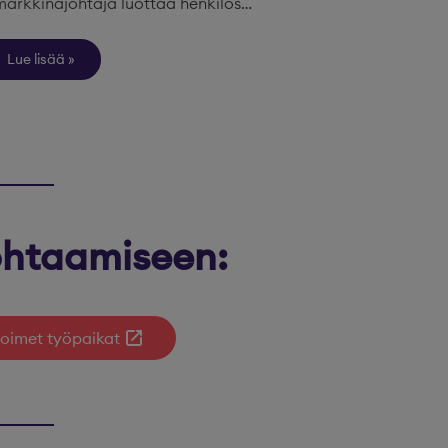
markkinajohtaja luottaa henkilös…
Lue lisää
kohtaamiseen:
oimet työpaikat