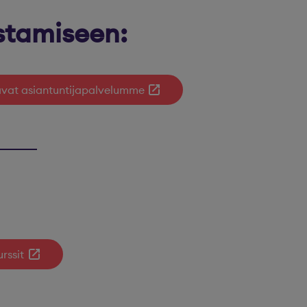
stamiseen:
tavat asiantuntijapalvelumme
rssit