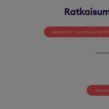
Ratkaisum
Rekrytointi – suorahaut, henkil
Kevytyr