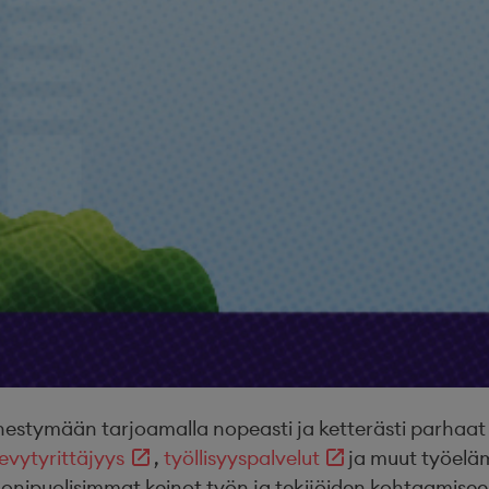
ymään tarjoamalla nopeasti ja ketterästi parhaat osa
evytyrittäjyys
,
työllisyyspalvelut
ja muut työel
onipuolisimmat keinot työn ja tekijöiden kohtaamisee