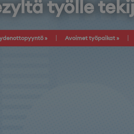
zyltä työlle teki
eydenottopyyntö
Avoimet työpaikat