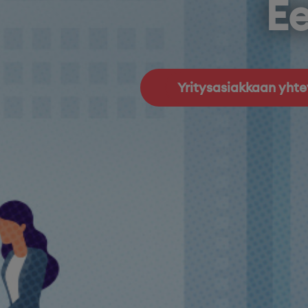
Ee
Yritysasiakkaan yht