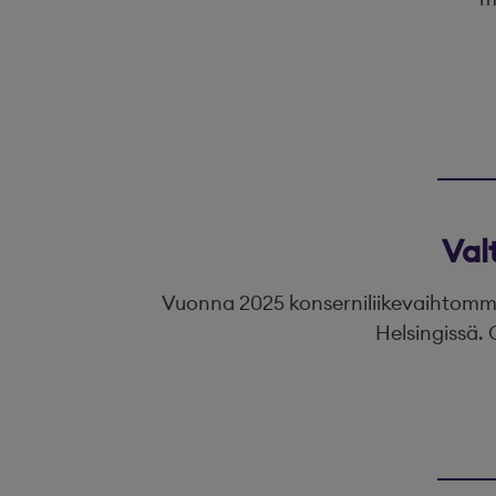
Val
Vuonna 2025 konserniliikevaihtomme 
Helsingissä