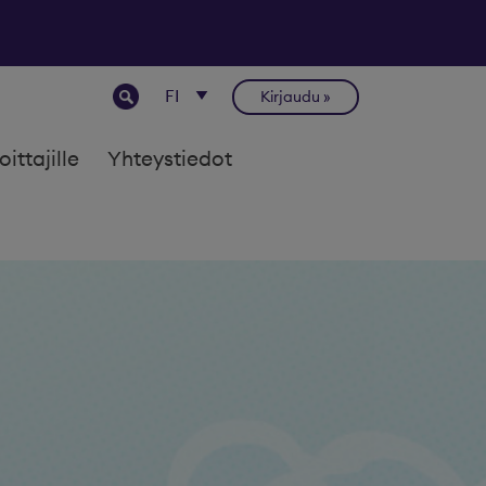
Kirjaudu
joittajille
Yhteystiedot