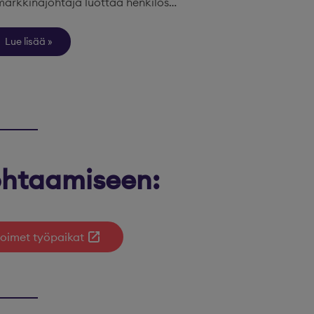
markkinajohtaja luottaa henkilös…
Lue lisää
kohtaamiseen:
oimet työpaikat