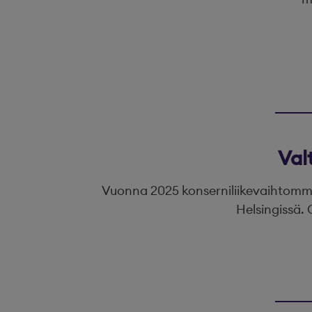
Val
Vuonna 2025 konserniliikevaihtomme 
Helsingissä