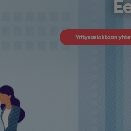
Ee
Yritysasiakkaan yht