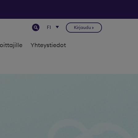
Kirjaudu
joittajille
Yhteystiedot