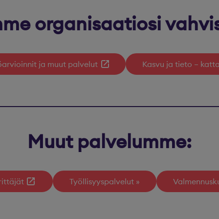
me organisaatiosi vahvi
öarvioinnit ja muut palvelut
Kasvu ja tieto – kat
Muut palvelumme:
ittäjät
Työllisyyspalvelut
Valmennusku