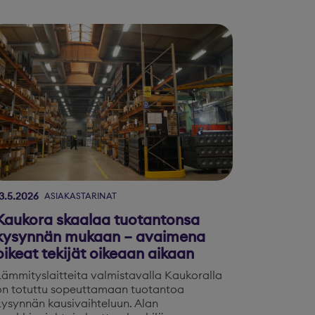
3.5.2026
ASIAKASTARINAT
Kaukora skaalaa tuotantonsa
kysynnän mukaan – avaimena
oikeat tekijät oikeaan aikaan
Lämmityslaitteita valmistavalla Kaukoralla
on totuttu sopeuttamaan tuotantoa
kysynnän kausivaihteluun. Alan