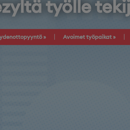
zyltä työlle teki
eydenottopyyntö
Avoimet työpaikat