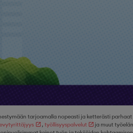
ymään tarjoamalla nopeasti ja ketterästi parhaat osa
evytyrittäjyys
,
työllisyyspalvelut
ja muut työel
onipuolisimmat keinot työn ja tekijöiden kohtaamisee