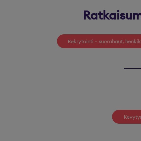
Ratkaisum
Rekrytointi – suorahaut, henkil
Kevytyr