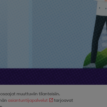
ajat muuttuviin tilanteisiin.
ämän
asiantuntijapalvelut
tarjoavat
n.