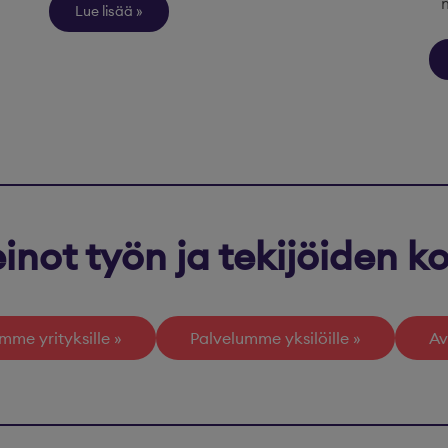
Lue lisää
inot työn ja tekijöiden 
mme yrityksille
Palvelumme yksilöille
Av