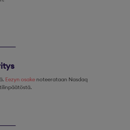
itys
tä.
Eezyn osake
noteerataan Nasdaq
tilinpäätöstä.