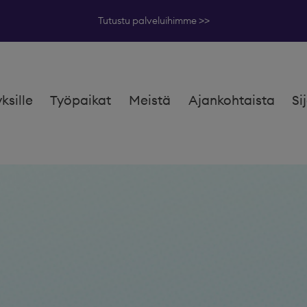
Tutustu palveluihimme >>
yksille
Työpaikat
Meistä
Ajankohtaista
Si