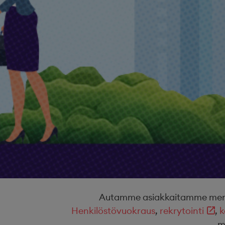
Autamme asiakkaitamme menest
Henkilöstövuokraus
,
rekrytointi
,
k
m