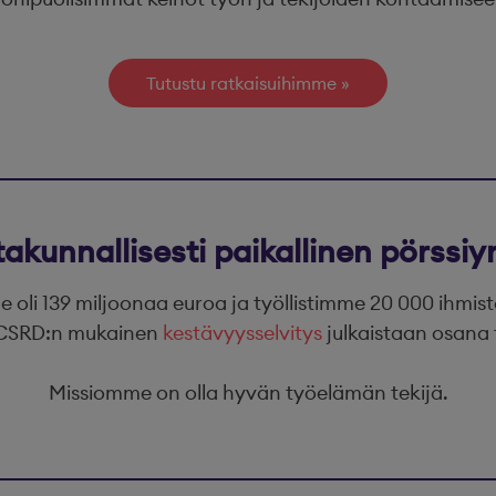
Tutustu ratkaisuihimme
takunnallisesti paikallinen pörssiyr
oli 139 miljoonaa euroa ja työllistimme 20 000 ihmis
. CSRD:n mukainen
kestävyysselvitys
julkaistaan osana 
Missiomme on olla hyvän työelämän tekijä.