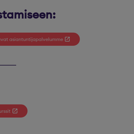
stamiseen:
tavat asiantuntijapalvelumme
rssit