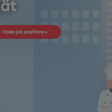
jät
Open job positions