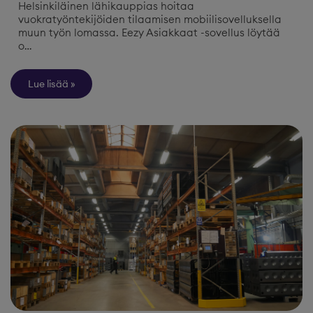
Helsinkiläinen lähikauppias hoitaa
vuokratyöntekijöiden tilaamisen mobiilisovelluksella
muun työn lomassa. Eezy Asiakkaat -sovellus löytää
o…
Lue lisää