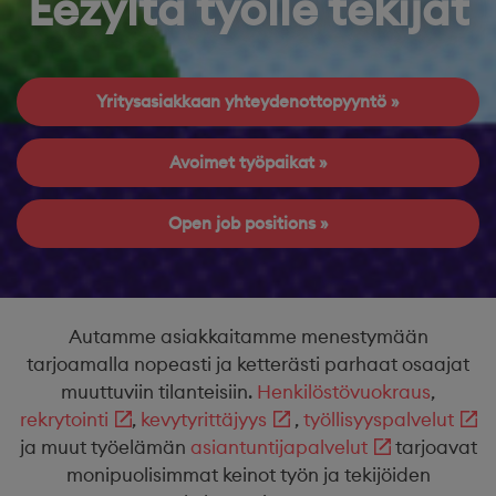
Eezyltä työlle tekijät
Yritysasiakkaan yhteydenottopyyntö
Avoimet työpaikat
Open job positions
Autamme asiakkaitamme menestymään
tarjoamalla nopeasti ja ketterästi parhaat osaajat
muuttuviin tilanteisiin.
Henkilöstövuokraus
,
rekrytointi
,
kevytyrittäjyys
,
työllisyyspalvelut
ja muut työelämän
asiantuntijapalvelut
tarjoavat
monipuolisimmat keinot työn ja tekijöiden