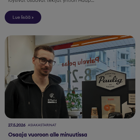
löysivät osaavat tekijät yhtiön Haap…
Lue lisää
27.5.2026
ASIAKASTARINAT
Osaaja vuoroon alle minuutissa