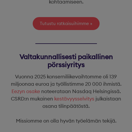
kohtaamiseen.
Tutustu ratkaisuihimme
Valtakunnallisesti paikallinen
pörssiyritys
Vuonna 2025 konserniliikevaihtomme oli 139
miljoonaa euroa ja työllistimme 20 000 ihmistä.
Eezyn osake
noteerataan Nasdaq Helsingissä.
CSRD:n mukainen
kestävyysselvitys
julkaistaan
osana tilinpäätöstä.
Missiomme on olla hyvän työelämän tekijä.