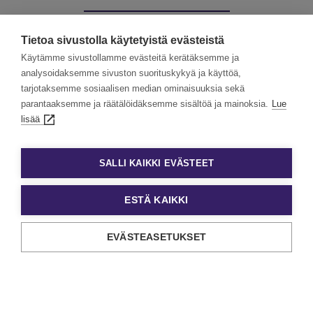
Muut palvelumme:
Tietoa sivustolla käytetyistä evästeistä
Käytämme sivustollamme evästeitä kerätäksemme ja
analysoidaksemme sivuston suorituskykyä ja käyttöä,
tarjotaksemme sosiaalisen median ominaisuuksia sekä
Kevytyrittäjät
Työllisyyspalvelut
parantaaksemme ja räätälöidäksemme sisältöä ja mainoksia.
Lue
lisää
Valmennuskurssit
SALLI KAIKKI EVÄSTEET
ESTÄ KAIKKI
EVÄSTEASETUKSET