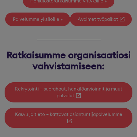
Henkilöstöratkaisumme yrityksille
Palvelumme yksilöille
Avoimet työpaikat
Ratkaisumme organisaatiosi
vahvistamiseen:
Rekrytointi – suorahaut, henkilöarvioinnit ja muut
palvelut
Kasvu ja tieto – kattavat asiantuntijapalvelumme